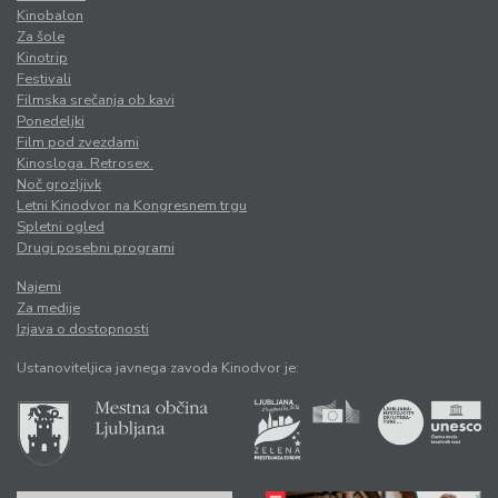
Kinobalon
Za šole
Kinotrip
Festivali
Filmska srečanja ob kavi
Ponedeljki
Film pod zvezdami
Kinosloga. Retrosex.
Noč grozljivk
Letni Kinodvor na Kongresnem trgu
Spletni ogled
Drugi posebni programi
Najemi
Za medije
Izjava o dostopnosti
Ustanoviteljica javnega zavoda Kinodvor je: