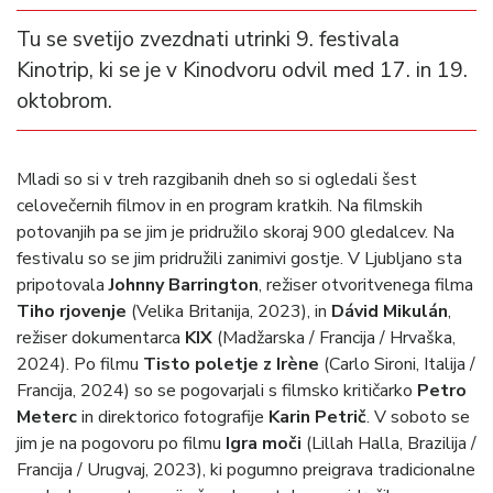
Tu se svetijo zvezdnati utrinki 9. festivala
Kinotrip, ki se je v Kinodvoru odvil med 17. in 19.
oktobrom.
Mladi so si v treh razgibanih dneh so si ogledali šest
celovečernih filmov in en program kratkih. Na filmskih
potovanjih pa se jim je pridružilo skoraj 900 gledalcev. Na
festivalu so se jim pridružili zanimivi gostje. V Ljubljano sta
pripotovala
Johnny Barrington
, režiser otvoritvenega filma
Tiho rjovenje
(Velika Britanija, 2023), in
Dávid Mikulán
,
režiser dokumentarca
KIX
(Madžarska / Francija / Hrvaška,
2024). Po filmu
Tisto poletje z Irène
(Carlo Sironi, Italija /
Francija, 2024) so se pogovarjali s filmsko kritičarko
Petro
Meterc
in direktorico fotografije
Karin Petrič
. V soboto se
jim je na pogovoru po filmu
Igra moči
(Lillah Halla, Brazilija /
Francija / Urugvaj, 2023), ki pogumno preigrava tradicionalne