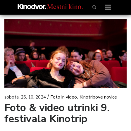
/
,
sobota, 26. 10. 2024
Foto in video
Kinotripove novice
Foto & video utrinki 9.
festivala Kinotrip