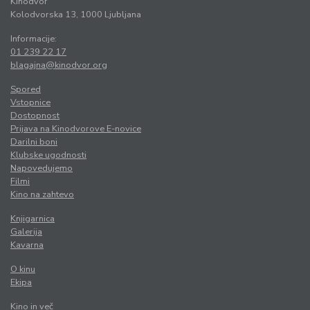
Kinodvor
Kolodvorska 13, 1000 Ljubljana
Informacije:
01 239 22 17
blagajna@kinodvor.org
Spored
Vstopnice
Dostopnost
Prijava na Kinodvorove E-novice
Darilni boni
Klubske ugodnosti
Napovedujemo
Filmi
Kino na zahtevo
Knjigarnica
Galerija
Kavarna
O kinu
Ekipa
Kino in več