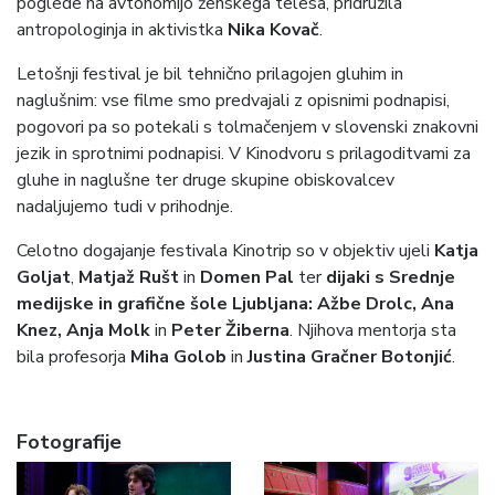
poglede na avtonomijo ženskega telesa, pridružila
antropologinja in aktivistka
Nika Kovač
.
Letošnji festival je bil tehnično prilagojen gluhim in
naglušnim: vse filme smo predvajali z opisnimi podnapisi,
pogovori pa so potekali s tolmačenjem v slovenski znakovni
jezik in sprotnimi podnapisi. V Kinodvoru s prilagoditvami za
gluhe in naglušne ter druge skupine obiskovalcev
nadaljujemo tudi v prihodnje.
Celotno dogajanje festivala Kinotrip so v objektiv ujeli
Katja
Goljat
,
Matjaž Rušt
in
Domen Pal
ter
dijaki s
Srednje
medijske in grafične šole Ljubljana: Ažbe Drolc, Ana
Knez, Anja Molk
in
Peter Žiberna
. Njihova mentorja sta
bila profesorja
Miha Golob
in
Justina Gračner Botonjić
.
Fotografije