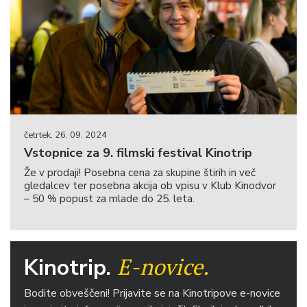
četrtek, 26. 09. 2024
Vstopnice za 9. filmski festival Kinotrip
Že v prodaji! Posebna cena za skupine štirih in več
gledalcev ter posebna akcija ob vpisu v Klub Kinodvor
– 50 % popust za mlade do 25. leta.
E-novice.
Kinotrip.
Bodite obveščeni! Prijavite se na Kinotripove e-novice