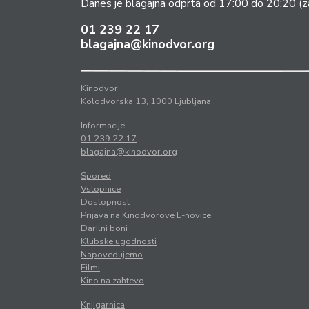
Danes je blagajna odprta od 17:00 do 20:20
(z
01 239 22 17
blagajna@kinodvor.org
Kinodvor
Kolodvorska 13, 1000 Ljubljana
Informacije:
01 239 22 17
blagajna@kinodvor.org
Spored
Vstopnice
Dostopnost
Prijava na Kinodvorove E-novice
Darilni boni
Klubske ugodnosti
Napovedujemo
Filmi
Kino na zahtevo
Knjigarnica