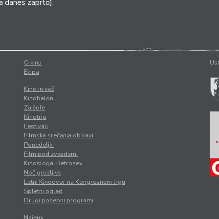
a danes zaprto).
O kinu
Ust
Ekipa
Kino in več
Kinobalon
Za šole
Kinotrip
Festivali
Filmska srečanja ob kavi
Ponedeljki
Film pod zvezdami
Kinosloga. Retrosex.
Noč grozljivk
Letni Kinodvor na Kongresnem trgu
Spletni ogled
Drugi posebni programi
Najemi