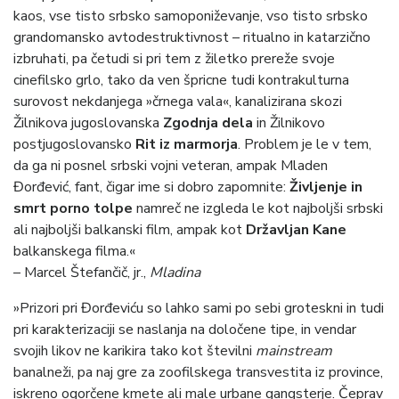
kaos, vse tisto srbsko samoponiževanje, vso tisto srbsko
grandomansko avtodestruktivnost – ritualno in katarzično
izbruhati, pa četudi si pri tem z žiletko prereže svoje
cinefilsko grlo, tako da ven špricne tudi kontrakulturna
surovost nekdanjega »črnega vala«, kanalizirana skozi
Žilnikova jugoslovanska
Zgodnja dela
in Žilnikovo
postjugoslovansko
Rit iz marmorja
. Problem je le v tem,
da ga ni posnel srbski vojni veteran, ampak Mladen
Đorđević, fant, čigar ime si dobro zapomnite:
Življenje in
smrt porno tolpe
namreč ne izgleda le kot najboljši srbski
ali najboljši balkanski film, ampak kot
Državljan Kane
balkanskega filma.«
– Marcel Štefančič, jr.,
Mladina
»Prizori pri Đorđeviću so lahko sami po sebi groteskni in tudi
pri karakterizaciji se naslanja na določene tipe, in vendar
svojih likov ne karikira tako kot številni
mainstream
banalneži, pa naj gre za zoofilskega transvestita iz province,
iskreno ogorčene kmete ali male urbane gangsterje. Čeprav