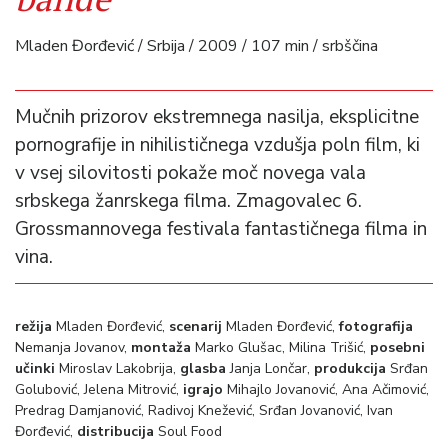
Mladen Đorđević / Srbija / 2009 / 107 min / srbščina
Mučnih prizorov ekstremnega nasilja, eksplicitne
pornografije in nihilističnega vzdušja poln film, ki
v vsej silovitosti pokaže moč novega vala
srbskega žanrskega filma. Zmagovalec 6.
Grossmannovega festivala fantastičnega filma in
vina.
režija
Mladen Đorđević,
scenarij
Mladen Đorđević,
fotografija
Nemanja Jovanov,
montaža
Marko Glušac, Milina Trišić,
posebni
učinki
Miroslav Lakobrija,
glasba
Janja Lončar,
produkcija
Srđan
Golubović, Jelena Mitrović,
igrajo
Mihajlo Jovanović, Ana Ačimović,
Predrag Damjanović, Radivoj Knežević, Srđan Jovanović, Ivan
Đorđević,
distribucija
Soul Food