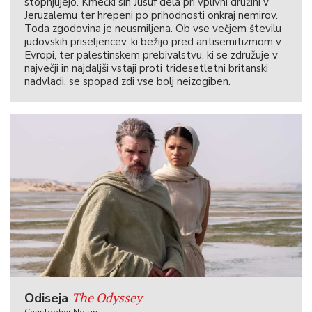
stopnjujejo. Kmečki sin Jusuf dela pri vplivni družini v
Jeruzalemu ter hrepeni po prihodnosti onkraj nemirov.
Toda zgodovina je neusmiljena. Ob vse večjem številu
judovskih priseljencev, ki bežijo pred antisemitizmom v
Evropi, ter palestinskem prebivalstvu, ki se združuje v
največji in najdaljši vstaji proti tridesetletni britanski
nadvladi, se spopad zdi vse bolj neizogiben.
The Odyssey
Odiseja