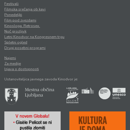
Festivali
Filmska srečanja ob kavi
Ponedeljki
Film pod zvezdami
Kinosloga. Retrosex.
Noč grozljivk
Letni Kinodvor na Kongresnem trgu
Spletni ogled
Drugi posebni programi
Najemi
Za medije
Izjava o dostopnosti
Ustanoviteljica javnega zavoda Kinodvor je: