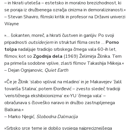
– in hkrati uteleša – estetsko in moralno brezizhodnost, ki
se poraja iz družbenega ozračja cinizma in demoraliziranosti.«
– Stevan Shaviro, filmski kritik in profesor na Državni univerzi
Wayne
»… šokanten, moreč, a hkrati čustven in ganljiv. Po svoji
pripadnosti
outsiderjem
in strukturi filma ceste …
Porno
tolpa
nadaljuje tradicijo srbskega črnega vala 60-ih let,
filmov, kot so
Zgodnja dela
(1969)
Želimirja Žilnika. Tem
pa primeša sodobne vplive, zlasti filmov Takashija Miikeja.«
– Dejan Ognjanovic,
Quiet Earth
»Če je Žilnik ’slabo vplival na mladino’ in je Makavejev ’žalil
tovariša Stalina’, potem Đorđević – zvesto sledeč tradiciji
’verističnega ekshibicionizma’ ex-YU ’črnega vala’ –
obračunava s človeško naravo in družbo zastrupljenega
Balkana.«
– Marko Njegić,
Slobodna Dalmacija
»Srbsko srce teme je dobilo svojega najpreciznejšega