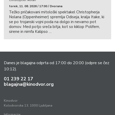
Christopher Nolan
torek, 11. 08. 2026 / 17:00 / Dvorana
Težko pričakovani mitološki spektakel Christopherja
Nolana (Oppenheimer) spremlja Odiseja, kralja Itake, ki
se po trojanski vojni poda na dolgo in nevarno pot
domov. Med potjo sreča bitja, kot so kiklop Polifem,
sirene in nimfa Kalipso …
Danes je blagajna odprta od 17:00 do 20:00
(odpre se čez
10:12).
01 239 22 17
blagajna@kinodvor.org
Kinodvor
Kolodvorska 13, 1000 Ljubljana
Informacije: