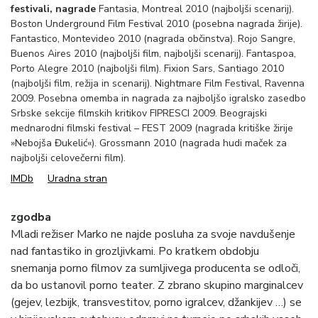
festivali, nagrade
Fantasia, Montreal 2010 (najboljši scenarij).
Boston Underground Film Festival 2010 (posebna nagrada žirije).
Fantastico, Montevideo 2010 (nagrada občinstva). Rojo Sangre,
Buenos Aires 2010 (najboljši film, najboljši scenarij). Fantaspoa,
Porto Alegre 2010 (najboljši film). Fixion Sars, Santiago 2010
(najboljši film, režija in scenarij). Nightmare Film Festival, Ravenna
2009. Posebna omemba in nagrada za najboljšo igralsko zasedbo
Srbske sekcije filmskih kritikov FIPRESCI 2009. Beograjski
mednarodni filmski festival – FEST 2009 (nagrada kritiške žirije
»Nebojša Đukelić«). Grossmann 2010 (nagrada hudi maček za
najboljši celovečerni film).
IMDb
Uradna stran
zgodba
Mladi režiser Marko ne najde posluha za svoje navdušenje
nad fantastiko in grozljivkami. Po kratkem obdobju
snemanja porno filmov za sumljivega producenta se odloči,
da bo ustanovil porno teater. Z zbrano skupino marginalcev
(gejev, lezbijk, transvestitov, porno igralcev, džankijev …) se