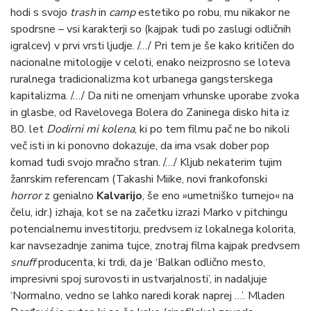
hodi s svojo
trash
in
camp
estetiko po robu, mu nikakor ne
spodrsne – vsi karakterji so (kajpak tudi po zaslugi odličnih
igralcev) v prvi vrsti ljudje. /…/ Pri tem je še kako kritičen do
nacionalne mitologije v celoti, enako neizprosno se loteva
ruralnega tradicionalizma kot urbanega gangsterskega
kapitalizma. /…/ Da niti ne omenjam vrhunske uporabe zvoka
in glasbe, od Ravelovega Bolera do Zaninega disko hita iz
80. let
Dodirni mi kolena
, ki po tem filmu pač ne bo nikoli
več isti in ki ponovno dokazuje, da ima vsak dober pop
komad tudi svojo mračno stran. /…/ Kljub nekaterim tujim
žanrskim referencam (Takashi Miike, novi frankofonski
horror
z genialno
Kalvarijo
, še eno »umetniško turnejo« na
čelu, idr.) izhaja, kot se na začetku izrazi Marko v pitchingu
potencialnemu investitorju, predvsem iz lokalnega kolorita,
kar navsezadnje zanima tujce, znotraj filma kajpak predvsem
snuff
producenta, ki trdi, da je ‘Balkan odlično mesto,
impresivni spoj surovosti in ustvarjalnosti’, in nadaljuje
‘Normalno, vedno se lahko naredi korak naprej …’. Mladen