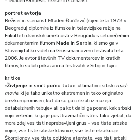
– Mladen Đorđević, režiser in scenarist
portret avtorja
Režiser in scenarist Mladen Đorđević (rojen leta 1978 v
Beogradu) diplomira iz filmske in televizijske režije na
Fakulteti dramskih umetnosti v Beogradu s celovečernim
dokumentarnim filmom
Made in Serbia
, ki smo ga v
Sloveniji lahko videli na Grossmannovem festivalu leta
2006. Je avtor številnih TV dokumentarcev in kratkih
filmov, ki so bili prikazani na festivalih v Srbiji in tujini.
kritike
»
Življenje in smrt porno tolpe
, ultimativni srbski
road-
movie
, ki je tako unikatno ekstremen in tako originalno
brezkompromisen, kot da so ga izrezali iz muzeja
detabuiziranih tabujev ali pa kot da bi ga posnel kak srbski
vojni veteran, ki ga je posttravmatični stres tako zjebal, da
mora zdaj ves tisti neprebavljeni gnus – vse tiste srbske
vojne, vse tiste srbske klavnice, vse tiste eksekucije
Škorpijonov, vse tiste politične atentate, ves tisti srbski