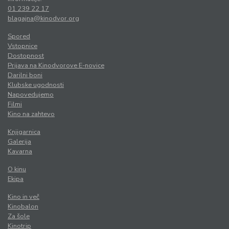
01 239 22 17
blagajna@kinodvor.org
Spored
Vstopnice
Dostopnost
Prijava na Kinodvorove E-novice
Darilni boni
Klubske ugodnosti
Napovedujemo
Filmi
Kino na zahtevo
Knjigarnica
Galerija
Kavarna
O kinu
Ekipa
Kino in več
Kinobalon
Za šole
Kinotrip