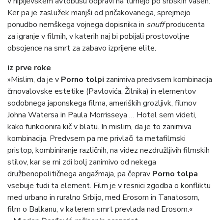
v hipijevskem avtobusu odpravi na turnejo po srbskih vaseh.
Ker pa je zaslužek manjši od pričakovanega, sprejmejo
ponudbo nemškega vojnega dopisnika in
snuff
producenta
za igranje v filmih, v katerih naj bi pobijali prostovoljne
obsojence na smrt za zabavo izprijene elite.
iz prve roke
»Mislim, da je v
Porno tolpi
zanimiva predvsem kombinacija
črnovalovske estetike (Pavlovića, Žilnika) in elementov
sodobnega japonskega filma, ameriških grozljivk, filmov
Johna Watersa in Paula Morrisseya … Hotel sem videti,
kako funkcionira kič v blatu. In mislim, da je to zanimiva
kombinacija. Predvsem pa me privlači ta metafilmski
pristop, kombiniranje različnih, na videz nezdružljivih filmskih
stilov, kar se mi zdi bolj zanimivo od nekega
družbenopolitičnega angažmaja, pa čeprav
Porno tolpa
vsebuje tudi ta element. Film je v resnici zgodba o konfliktu
med urbano in ruralno Srbijo, med Erosom in Tanatosom,
film o Balkanu, v katerem smrt prevlada nad Erosom.«