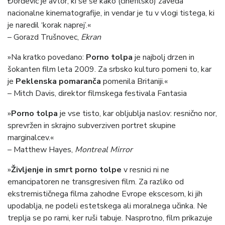
Đorđević je avtor, ki se še kako (cinefilsko) zaveda
nacionalne kinematografije, in vendar je tu v vlogi tistega, ki
je naredil ‘korak naprej’.«
– Gorazd Trušnovec,
Ekran
»Na kratko povedano:
Porno tolpa
je najbolj drzen in
šokanten film leta 2009. Za srbsko kulturo pomeni to, kar
je
Peklenska pomaranča
pomenila Britaniji.«
– Mitch Davis, direktor filmskega festivala Fantasia
»
Porno tolpa
je vse tisto, kar obljublja naslov: resnično nor,
sprevržen in skrajno subverziven portret skupine
marginalcev.«
– Matthew Hayes,
Montreal Mirror
»
Življenje in smrt porno tolpe
v resnici ni ne
emancipatoren ne transgresiven film. Za razliko od
ekstremističnega filma zahodne Evrope ekscesom, ki jih
upodablja, ne podeli estetskega ali moralnega učinka. Ne
treplja se po rami, ker ruši tabuje. Nasprotno, film prikazuje