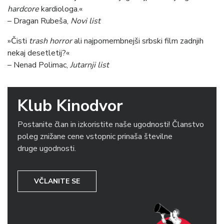
hardcore
kardiologa.«
– Dragan Rubeša,
Novi list
»Čisti
trash horror
ali najpomembnejši srbski film zadnjih
nekaj desetletij?«
– Nenad Polimac,
Jutarnji list
Klub Kinodvor
Postanite član in izkoristite naše ugodnosti! Članstvo
poleg znižane cene vstopnic prinaša številne
druge ugodnosti.
VČLANITE SE