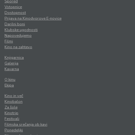
Spored
Vstopnice
Dostopnost
Prijava na Kinodvorove E-novice
Darilni boni
Klubske ugodnosti
Napovedujemo
Filmi
Kino na zahtevo
Knjigarnica
Galerija
Kavarna
O kinu
Ekipa
Kino in več
Kinobalon
Za šole
Kinotrip
Festivali
Filmska srečanja ob kavi
Ponedeljki