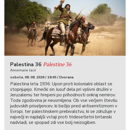
Palestine 36
Palestina 36
Annemarie Jacir
sobota, 08. 08. 2026 / 18:45 / Dvorana
Palestina leta 1936. Upori proti kolonialni oblast se
stopnjujejo. Kmečki sin Jusuf dela pri vplivni družini v
Jeruzalemu ter hrepeni po prihodnosti onkraj nemirov.
Toda zgodovina je neusmiljena. Ob vse večjem številu
judovskih priseljencev, ki bežijo pred antisemitizmom v
Evropi, ter palestinskem prebivalstvu, ki se združuje v
največji in najdaljši vstaji proti tridesetletni britanski
nadvladi, se spopad zdi vse bolj neizogiben.