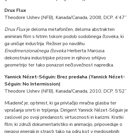
Drux Flux
Theodore Ushev (NFB), Kanada/Canada, 2008, DCP, 4’47”
Drux Flux
je deloma metaforičen, deloma abstrakten
animirani film s hitrim tokom podob sodobnega človeka, ki
ga uničuje industrija. Režiser po navdihu
Enodimenzionalnega človeka
Herberta Marcusa
dekonstruira industrijske prizore in njihovo srhljivo
geometrijo ter tako ponazori nečlovečnost napredka.
Yannick Nézet-Séguin: Brez predaha (Yannick Nézet-
Séguin: No Intermission)
Theodore Ushev (NFB), Kanada/Canada, 2010, DCP, 5’52”
Mladenič je; optimist, ki ga privlačijo mračna glasba ter
vprašanja smrti in trpljenja. Dirigent Yannick Nézet-Séguin je
zaslovel po svoji predanosti, virtuoznosti in karizmi. Kratki
film, ki združi dokumentaristiko in animacijo, pripoveduje o
njegovi energiji in strasti tako na odru kot v medosebnih