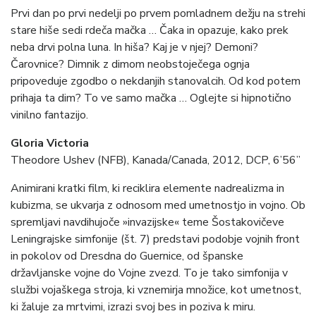
Prvi dan po prvi nedelji po prvem pomladnem dežju na strehi
stare hiše sedi rdeča mačka … Čaka in opazuje, kako prek
neba drvi polna luna. In hiša? Kaj je v njej? Demoni?
Čarovnice? Dimnik z dimom neobstoječega ognja
pripoveduje zgodbo o nekdanjih stanovalcih. Od kod potem
prihaja ta dim? To ve samo mačka … Oglejte si hipnotično
vinilno fantazijo.
Gloria Victoria
Theodore Ushev (NFB), Kanada/Canada, 2012, DCP, 6’56”
Animirani kratki film, ki reciklira elemente nadrealizma in
kubizma, se ukvarja z odnosom med umetnostjo in vojno. Ob
spremljavi navdihujoče »invazijske« teme Šostakovičeve
Leningrajske simfonije (št. 7) predstavi podobje vojnih front
in pokolov od Dresdna do Guernice, od španske
državljanske vojne do Vojne zvezd. To je tako simfonija v
službi vojaškega stroja, ki vznemirja množice, kot umetnost,
ki žaluje za mrtvimi, izrazi svoj bes in poziva k miru.