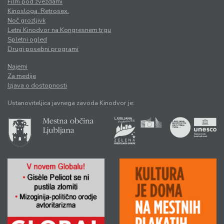
Film pod zvezdami
Kinosloga. Retrosex.
Noč grozljivk
Letni Kinodvor na Kongresnem trgu
Spletni ogled
Drugi posebni programi
Najemi
Za medije
Izjava o dostopnosti
Ustanoviteljica javnega zavoda Kinodvor je: