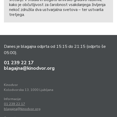
kako je občutljivost za čarobnost vsakdanjega življenja
nekoč združila dva ustvarjalna svetova – ter ustvarila
tretjega.
Danes je blagajna odprta od 15:15 do 21:15
(odprto še
05:00).
01 239 22 17
blagajna@kinodvor.org
Kinodvor
Kolodvorska 13, 1000 Ljubljana
Informacije:
01 239 22 17
blagajna@kinodvor.org