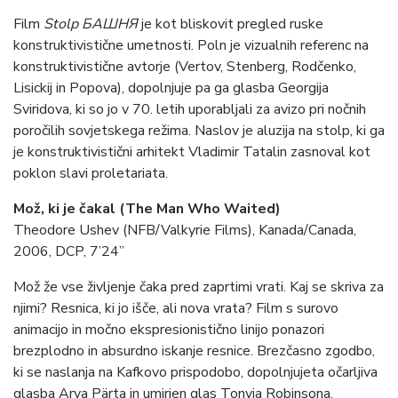
Film
Stolp БАШНЯ
je kot bliskovit pregled ruske
konstruktivistične umetnosti. Poln je vizualnih referenc na
konstruktivistične avtorje (Vertov, Stenberg, Rodčenko,
Lisickij in Popova), dopolnjuje pa ga glasba Georgija
Sviridova, ki so jo v 70. letih uporabljali za avizo pri nočnih
poročilih sovjetskega režima. Naslov je aluzija na stolp, ki ga
je konstruktivistični arhitekt Vladimir Tatalin zasnoval kot
poklon slavi proletariata.
Mož, ki je čakal (The Man Who Waited)
Theodore Ushev (NFB/Valkyrie Films), Kanada/Canada,
2006, DCP, 7’24”
Mož že vse življenje čaka pred zaprtimi vrati. Kaj se skriva za
njimi? Resnica, ki jo išče, ali nova vrata? Film s surovo
animacijo in močno ekspresionistično linijo ponazori
brezplodno in absurdno iskanje resnice. Brezčasno zgodbo,
ki se naslanja na Kafkovo prispodobo, dopolnjujeta očarljiva
glasba Arva Pärta in umirjen glas Tonyja Robinsona.