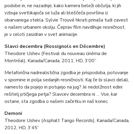
podobe in, ne nazadnje, kako kamera beleži občutja, ki jih
vzbuja svetlikajoča se luža ali bleščeča površina iz
obarvanega stekla. Sylvie Trouvé hkrati prinaša tudi zavest
o našem urbanem okolju. Čeprav film navdihuje resničnost,
je v celoti zasidran v svet animacije.
Slavci decembra (
Rossignols en Décembre)
Theodore Ushev (Festival du nouveau cinéma de
Montréal), Kanada/Canada, 2011, HD, 3’00”
Metaforična nadrealistična zgodba je prispodoba, potovanje
v spomine in polja sedanjih resničnosti. Kaj če bi slavci delali,
namesto da pojejo in potujejo na jug? Je nedolžnost edini
rešitelj ptičjega petja? Slavcev decembra ni … Vse, kar
ostane, sta zgodba o našem začetku in naš konec.
Demoni
Theodore Ushev (Asphalt Tango Records), Kanada/Canada,
2012, HD, 3’45”