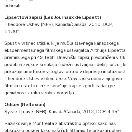
odnosih.
Lipsettovi zapisi (Les Journaux de Lipsett)
Theodore Ushev (NFB), Kanada/Canada, 2010, DCP,
14’30’’
Spust v vrtinec stiske, ki je mučila slavnega kanadskega
eksperimentalnega filmskega ustvarjalca Arthurja Lipsetta,
preminulega pri 49. letih. Dnevniški zapisi, preobraženi v trk
podob in zvokov, ki slikajo čudežni ustvarjalni delirij; prizor, ki
prikazuje umetnikov vrtoglavi potop v depresijo in blaznost.
Theodore Ushev v filmu
Lipsettovi zapisi
obnovi njegovo
filmsko estetiko in se sprašuje, kaj se zgodi, kadar gre
genialnost z roko v roki z norostjo.
Odsev (Reflexion)
Sylvie Trouvé (NFB), Kanada/Canada, 2013, DCP, 4’45”
Raziskovanje Montreala z abstraktno optiko: kako nas
obkrožajo odsevi, kako naši čuti filtrirajo te prikazni polne