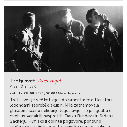
Treći svijet
Tretji svet
Arsen Oremović
sobota, 08. 08. 2026 / 20:00 / Mala dvorana
Tretji svet je več kot zgolj dokumentarec o Haustorju,
legendarni zagrebški skupini, ki je zaznamovala
glasbeno sceno nekdanje Jugoslavije. To je zgodba o
dveh ustvarjalnih nasprotjih: Darku Rundeku in Srđanu
Sacherju. Film skozi odkrite pogovore, ponovno
srečanje v studiu in bogato arhivsko gradivo razkriva,