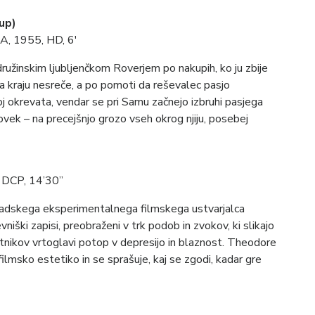
up)
A, 1955, HD, 6′
družinskim ljubljenčkom Roverjem po nakupih, ko ju zbije
na kraju nesreče, a po pomoti da reševalec pasjo
j okrevata, vendar se pri Samu začnejo izbruhi pasjega
lovek – na precejšnjo grozo vseh okrog njiju, posebej
)
DCP, 14’30’’
kanadskega eksperimentalnega filmskega ustvarjalca
niški zapisi, preobraženi v trk podob in zvokov, ki slikajo
 umetnikov vrtoglavi potop v depresijo in blaznost. Theodore
ilmsko estetiko in se sprašuje, kaj se zgodi, kadar gre