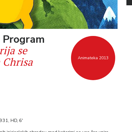
a: Program
rija se
 Chrisa
Animateka 2013
931, HD, 6′