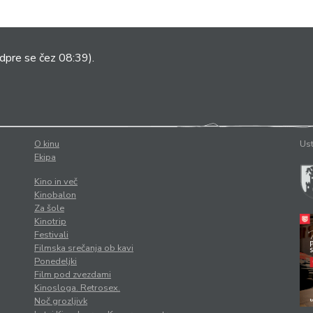
dpre se čez 08:39).
O kinu
Ust
Ekipa
Kino in več
Kinobalon
Za šole
Kinotrip
Festivali
Filmska srečanja ob kavi
Ponedeljki
Film pod zvezdami
Kinosloga. Retrosex.
Noč grozljivk