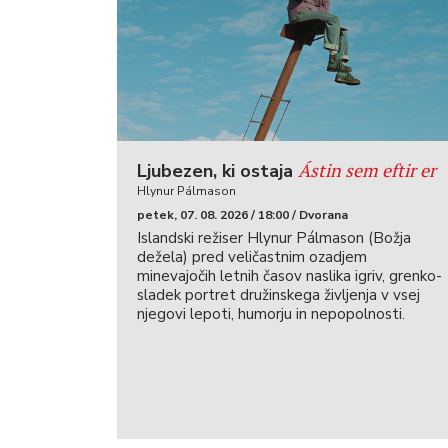
Ástin sem eftir er
Ljubezen, ki ostaja
Hlynur Pálmason
petek, 07. 08. 2026 / 18:00 / Dvorana
Islandski režiser Hlynur Pálmason (Božja
dežela) pred veličastnim ozadjem
minevajočih letnih časov naslika igriv, grenko-
sladek portret družinskega življenja v vsej
njegovi lepoti, humorju in nepopolnosti.