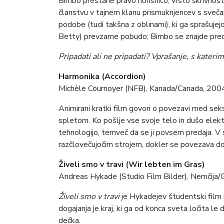
Bimbo prestane pravo norišnico, vrsto skrivnostn
članstvu v tajnem klanu prismuknjencev s svečam
podobe (tudi takšna z oblinami), ki ga sprašujejo:
Betty) prevzame pobudo; Bimbo se znajde pred s
Pripadati ali ne pripadati? Vprašanje, s kateri
Harmonika (Accordion)
Michèle Cournoyer (NFB), Kanada/Canada, 2004
Animirani kratki film govori o povezavi med sek
spletom. Ko pošlje vse svoje telo in dušo ele
tehnologijo, temveč da se ji povsem predaja. V s
razčlovečujočim strojem, dokler se povezava do
Živeli smo v travi (Wir lebten im Gras)
Andreas Hykade (Studio Film Bilder), Nemčija/
Živeli smo v travi
je Hykadejev študentski film i
dogajanja je kraj, ki ga od konca sveta ločita 
dečka.