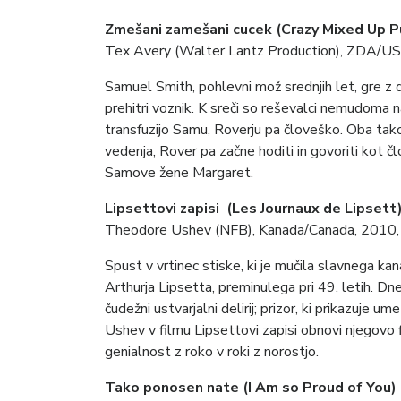
Zmešani zamešani cucek (Crazy Mixed Up P
Tex Avery (Walter Lantz Production), ZDA/US
Samuel Smith, pohlevni mož srednjih let, gre z 
prehitri voznik. K sreči so reševalci nemudoma 
transfuzijo Samu, Roverju pa človeško. Oba tako
vedenja, Rover pa začne hoditi in govoriti kot č
Samove žene Margaret.
Lipsettovi zapisi (Les Journaux de Lipsett
Theodore Ushev (NFB), Kanada/Canada, 2010, 
Spust v vrtinec stiske, ki je mučila slavnega 
Arthurja Lipsetta, preminulega pri 49. letih. Dnev
čudežni ustvarjalni delirij; prizor, ki prikazuje
Ushev v filmu Lipsettovi zapisi obnovi njegovo f
genialnost z roko v roki z norostjo.
Tako ponosen nate (I Am so Proud of You)