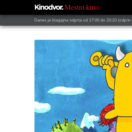
Danes je blagajna odprta od 17:00 do 20:20
(odpre 