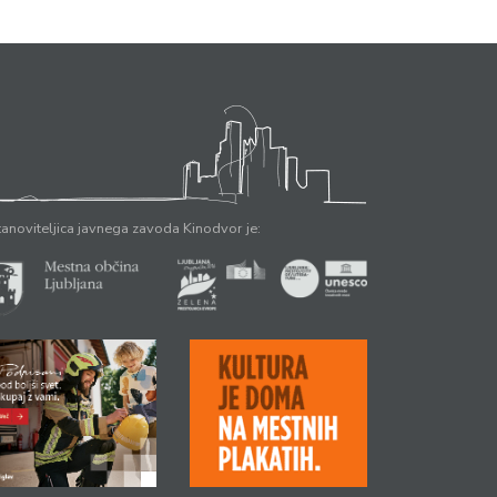
anoviteljica javnega zavoda Kinodvor je: