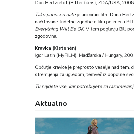
Don Hertzfeldt (Bitter films), ZDA/USA, 200
Tako ponosen
nate
je animirani film Dona Hert
načrtovane tridelne zgodbe o liku po imenu Bill 
Everything Will Be OK
. V tem poglavju Bill po
zgodovina.
Kravica (Kistehén)
Igor Lazin (MyFILM), Madžarska / Hungary, 20
Občutje kravice je preprosto veselje nad tem, da 
stremljenja za ugledom, temveč iz popolne svob
Tu najdete vse, kar potrebujete za razumevanje
Aktualno