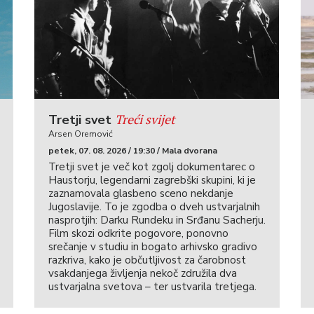
Treći svijet
Tretji svet
Arsen Oremović
petek, 07. 08. 2026 / 19:30 / Mala dvorana
Tretji svet je več kot zgolj dokumentarec o
Haustorju, legendarni zagrebški skupini, ki je
zaznamovala glasbeno sceno nekdanje
Jugoslavije. To je zgodba o dveh ustvarjalnih
nasprotjih: Darku Rundeku in Srđanu Sacherju.
Film skozi odkrite pogovore, ponovno
srečanje v studiu in bogato arhivsko gradivo
razkriva, kako je občutljivost za čarobnost
vsakdanjega življenja nekoč združila dva
ustvarjalna svetova – ter ustvarila tretjega.