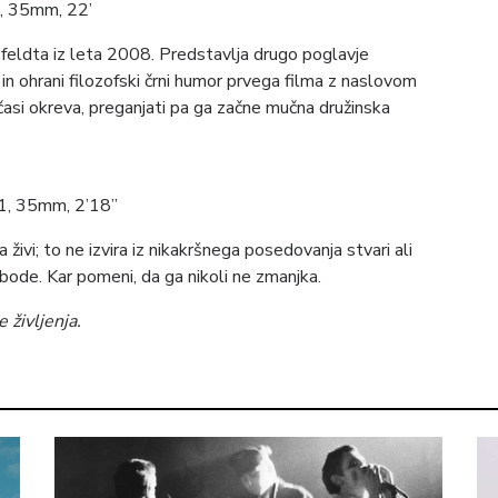
8, 35mm, 22’
zfeldta iz leta 2008. Predstavlja drugo poglavje
in ohrani filozofski črni humor prvega filma z naslovom
časi okreva, preganjati pa ga začne mučna družinska
01, 35mm, 2’18”
živi; to ne izvira iz nikakršnega posedovanja stvari ali
ode. Kar pomeni, da ga nikoli ne zmanjka.
 življenja.