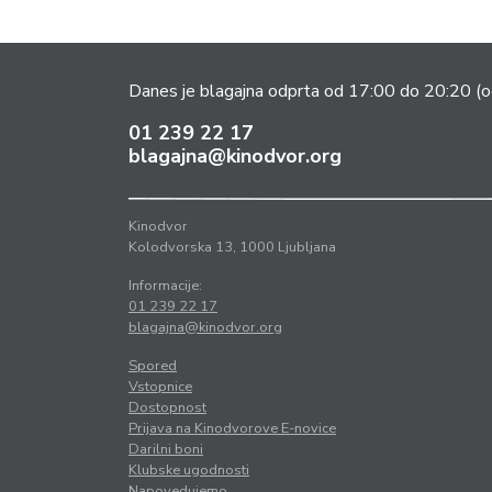
Danes je blagajna odprta od 17:00 do 20:20
(o
01 239 22 17
blagajna@kinodvor.org
Kinodvor
Kolodvorska 13, 1000 Ljubljana
Informacije:
01 239 22 17
blagajna@kinodvor.org
Spored
Vstopnice
Dostopnost
Prijava na Kinodvorove E-novice
Darilni boni
Klubske ugodnosti
Napovedujemo