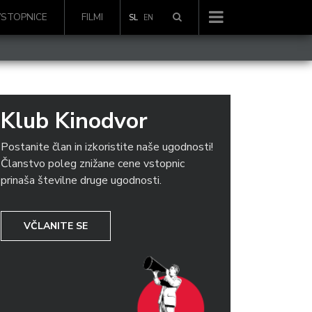
VSTOPNICE
FILMI
SL
EN
Klub Kinodvor
Postanite član in izkoristite naše ugodnosti!
Članstvo poleg znižane cene vstopnic
prinaša številne druge ugodnosti.
VČLANITE SE