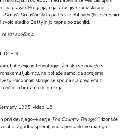
ih iniciacijskih obredov, med katerimi se ves čas upira
i na glavah. Preganjajo ga strašljive zamaskirane
 »Si naš? Si naš?« Nato pa tista z oblinami (ki je v resnici
vojo sladko Betty in jo tapne po zadnjici.
m se vsi soočimo.
, DCP, 6′
som, ljubeznijo in tehnologijo. Ženska se poveže s
ktronskemu ljubimcu, ne pokaže samo, da sprejema
vetu Pandorinih skrinjic se spolna sla prepleta z
končno in brutalno ne pretrga.
Germany, 1995, video, 18’
n prvi del njegove serije
The Country Trilogy
. Prizorišče
le dve ulici. Zgodbo spremljamo s perspektive malega