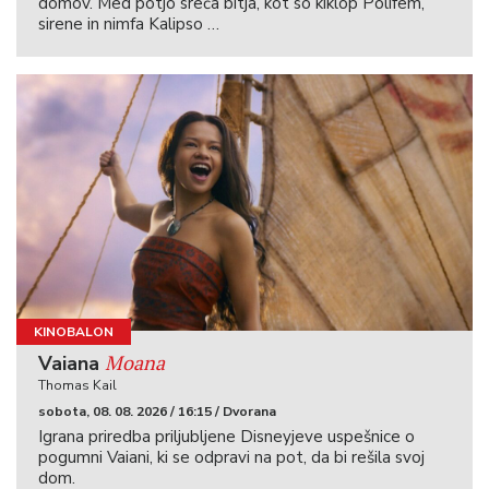
domov. Med potjo sreča bitja, kot so kiklop Polifem,
sirene in nimfa Kalipso …
KINOBALON
Moana
Vaiana
Thomas Kail
sobota, 08. 08. 2026 / 16:15 / Dvorana
Igrana priredba priljubljene Disneyjeve uspešnice o
pogumni Vaiani, ki se odpravi na pot, da bi rešila svoj
dom.