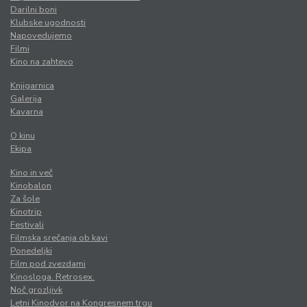
Darilni boni
Klubske ugodnosti
Napovedujemo
Filmi
Kino na zahtevo
Knjigarnica
Galerija
Kavarna
O kinu
Ekipa
Kino in več
Kinobalon
Za šole
Kinotrip
Festivali
Filmska srečanja ob kavi
Ponedeljki
Film pod zvezdami
Kinosloga. Retrosex.
Noč grozljivk
Letni Kinodvor na Kongresnem trgu