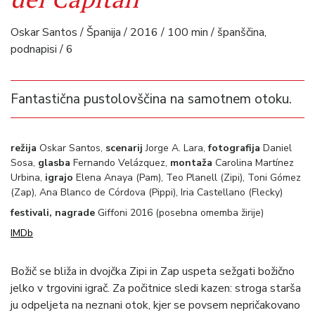
Oskar Santos / Španija / 2016 / 100 min / španščina,
podnapisi / 6
Fantastična pustolovščina na samotnem otoku.
režija
Oskar Santos,
scenarij
Jorge A. Lara,
fotografija
Daniel
Sosa,
glasba
Fernando Velázquez,
montaža
Carolina Martínez
Urbina,
igrajo
Elena Anaya (Pam), Teo Planell (Zipi), Toni Gómez
(Zap), Ana Blanco de Córdova (Pippi), Iria Castellano (Flecky)
festivali, nagrade
Giffoni 2016 (posebna omemba žirije)
IMDb
Božič se bliža in dvojčka Zipi in Zap uspeta sežgati božično
jelko v trgovini igrač. Za počitnice sledi kazen: stroga starša
ju odpeljeta na neznani otok, kjer se povsem nepričakovano