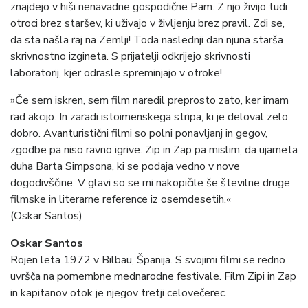
znajdejo v hiši nenavadne gospodične Pam. Z njo živijo tudi
otroci brez staršev, ki uživajo v življenju brez pravil. Zdi se,
da sta našla raj na Zemlji! Toda naslednji dan njuna starša
skrivnostno izgineta. S prijatelji odkrijejo skrivnosti
laboratorij, kjer odrasle spreminjajo v otroke!
»Če sem iskren, sem film naredil preprosto zato, ker imam
rad akcijo. In zaradi istoimenskega stripa, ki je deloval zelo
dobro. Avanturistični filmi so polni ponavljanj in gegov,
zgodbe pa niso ravno igrive. Zip in Zap pa mislim, da ujameta
duha Barta Simpsona, ki se podaja vedno v nove
dogodivščine. V glavi so se mi nakopičile še številne druge
filmske in literarne reference iz osemdesetih.«
(Oskar Santos)
Oskar Santos
Rojen leta 1972 v Bilbau, Španija. S svojimi filmi se redno
uvršča na pomembne mednarodne festivale. Film Zipi in Zap
in kapitanov otok je njegov tretji celovečerec.