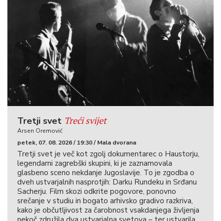
Treći svijet
Tretji svet
Arsen Oremović
petek, 07. 08. 2026 / 19:30 / Mala dvorana
Tretji svet je več kot zgolj dokumentarec o Haustorju,
legendarni zagrebški skupini, ki je zaznamovala
glasbeno sceno nekdanje Jugoslavije. To je zgodba o
dveh ustvarjalnih nasprotjih: Darku Rundeku in Srđanu
Sacherju. Film skozi odkrite pogovore, ponovno
srečanje v studiu in bogato arhivsko gradivo razkriva,
kako je občutljivost za čarobnost vsakdanjega življenja
nekoč združila dva ustvarjalna svetova – ter ustvarila