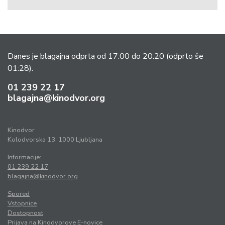
Danes je blagajna odprta od 17:00 do 20:20
(odprto še
01:28).
01 239 22 17
blagajna@kinodvor.org
Kinodvor
Kolodvorska 13, 1000 Ljubljana
Informacije:
01 239 22 17
blagajna@kinodvor.org
Spored
Vstopnice
Dostopnost
Prijava na Kinodvorove E-novice