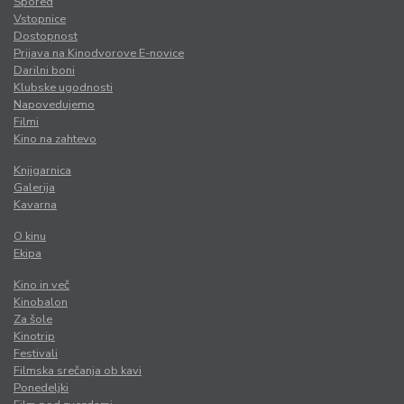
Spored
Vstopnice
Dostopnost
Prijava na Kinodvorove E-novice
Darilni boni
Klubske ugodnosti
Napovedujemo
Filmi
Kino na zahtevo
Knjigarnica
Galerija
Kavarna
O kinu
Ekipa
Kino in več
Kinobalon
Za šole
Kinotrip
Festivali
Filmska srečanja ob kavi
Ponedeljki