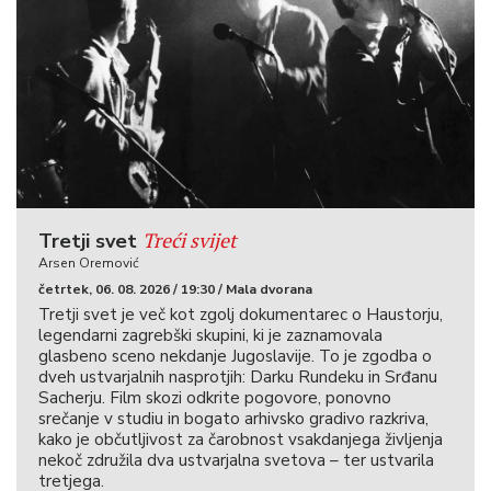
Treći svijet
Tretji svet
Arsen Oremović
četrtek, 06. 08. 2026 / 19:30 / Mala dvorana
Tretji svet je več kot zgolj dokumentarec o Haustorju,
legendarni zagrebški skupini, ki je zaznamovala
glasbeno sceno nekdanje Jugoslavije. To je zgodba o
dveh ustvarjalnih nasprotjih: Darku Rundeku in Srđanu
Sacherju. Film skozi odkrite pogovore, ponovno
srečanje v studiu in bogato arhivsko gradivo razkriva,
kako je občutljivost za čarobnost vsakdanjega življenja
nekoč združila dva ustvarjalna svetova – ter ustvarila
tretjega.