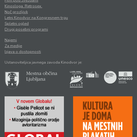
Film pod zvezdami
Kinosloga. Retrosex.
Noč grozljivk
Letni Kinodvor na Kongresnem trgu
Spletni ogled
Drugi posebni programi
Najemi
Za medije
Izjava o dostopnosti
Ustanoviteljica javnega zavoda Kinodvor je: