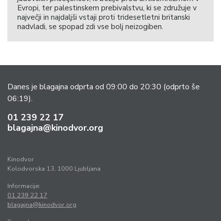
Evropi, ter palestinskem prebivalstvu, ki se združuje v
največji in najdaljši vstaji proti tridesetletni britanski
nadvladi, se spopad zdi vse bolj neizogiben.
Danes je blagajna odprta od 09:00 do 20:30
(odprto še
06:19).
01 239 22 17
blagajna@kinodvor.org
Kinodvor
Kolodvorska 13, 1000 Ljubljana
Informacije:
01 239 22 17
blagajna@kinodvor.org