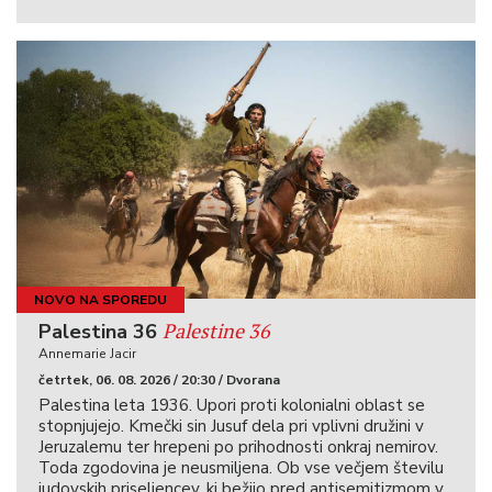
NOVO NA SPOREDU
Palestine 36
Palestina 36
Annemarie Jacir
četrtek, 06. 08. 2026 / 20:30 / Dvorana
Palestina leta 1936. Upori proti kolonialni oblast se
stopnjujejo. Kmečki sin Jusuf dela pri vplivni družini v
Jeruzalemu ter hrepeni po prihodnosti onkraj nemirov.
Toda zgodovina je neusmiljena. Ob vse večjem številu
judovskih priseljencev, ki bežijo pred antisemitizmom v