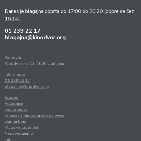
Danes je blagajna odprta od 17:00 do 20:20
(odpre se čez
10:14).
01 239 22 17
blagajna@kinodvor.org
Kinodvor
Kolodvorska 13, 1000 Ljubljana
Informacije:
01 239 22 17
blagajna@kinodvor.org
Spored
Vstopnice
Dostopnost
Prijava na Kinodvorove E-novice
Darilni boni
Klubske ugodnosti
Napovedujemo
Filmi