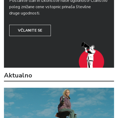
Postanite član in izkoristite naše ugodnosti! Članstvo
poleg znižane cene vstopnic prinaša številne
druge ugodnosti.
VČLANITE SE
Aktualno