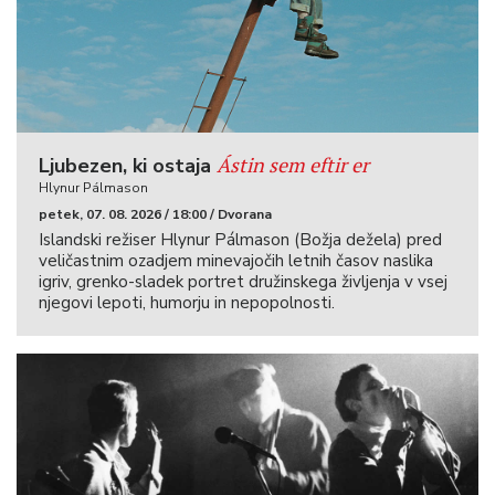
Ástin sem eftir er
Ljubezen, ki ostaja
Hlynur Pálmason
petek, 07. 08. 2026 / 18:00 / Dvorana
Islandski režiser Hlynur Pálmason (Božja dežela) pred
veličastnim ozadjem minevajočih letnih časov naslika
igriv, grenko-sladek portret družinskega življenja v vsej
njegovi lepoti, humorju in nepopolnosti.