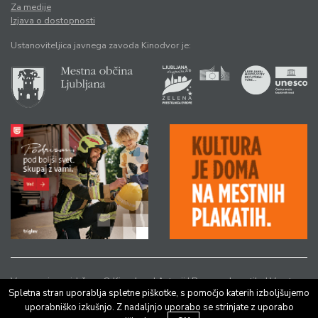
Za medije
Izjava o dostopnosti
Ustanoviteljica javnega zavoda Kinodvor je:
Vse pravice pridržane © Kinodvor |
Avtorji
|
Pravno obvestilo
|
Varstvo
Spletna stran uporablja spletne piškotke, s pomočjo katerih izboljšujemo
osebnih podatkov
uporabniško izkušnjo. Z nadaljnjo uporabo se strinjate z uporabo