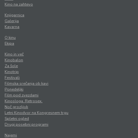
Kino na zahtevo
Knjigarnica
Galerija
Kavarna
O kinu
Ekipa
Kino in več
Kinobalon
Za šole
Kinotrip
Festivali
Filmska srečanja ob kavi
Ponedeljki
Film pod zvezdami
Kinosloga. Retrosex.
Noč grozljivk
Letni Kinodvor na Kongresnem trgu
Spletni ogled
Drugi posebni programi
Najemi