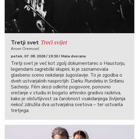
Treći svijet
Tretji svet
Arsen Oremović
petek, 07. 08. 2026 / 19:30 / Mala dvorana
Tretji svet je več kot zgolj dokumentarec o Haustorju,
legendarni zagrebški skupini, ki je zaznamovala
glasbeno sceno nekdanje Jugoslavije. To je zgodba o
dveh ustvarjalnih nasprotjih: Darku Rundeku in Srđanu
Sacherju. Film skozi odkrite pogovore, ponovno
srečanje v studiu in bogato arhivsko gradivo razkriva,
kako je občutljivost za čarobnost vsakdanjega življenja
nekoč združila dva ustvarjalna svetova – ter ustvarila
tretjega.