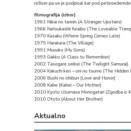
režiser pa se je podpisal kar pod petinsedemde
filmografija (izbor)
1961 Nikai no tannin (A Stranger Upstairs)
1966 Natsukashii furaibo (The Loveable Tram
1970 Kazaku (Where Spring Comes Late)
1975 Harakara (The Village)
1991 Musuko (My Sons)
1993 Gakko (A Class to Remember)
2002 Tasogare seibei (The Twilight Samurai)
2004 Kakuchi ken – oni no tsume (The Hidden 
2006 Bushi no ichibun (Love and Honor)
2008 Kabe (Kabei – Our Mother)
2010 Kyoto Uzumasa Monogatari (Zgodba iz K
2010 Ototo (About Her Brother)
Aktualno