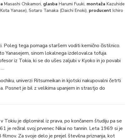
ja
Masashi Chikamori,
glasba
Harumi Fuuki,
montaža
Kazuhide
Kota Yanase), Sotaro Tanaka (Daichi Enoki),
producent
Ichiro
zi. Poleg tega pomaga staršem voditi kemično čistilnico.
to Yanasejem, sinom lokalnega izdelovalca tofuja.
esor iz Tokia, ki se do ušes zaljubi v Kyoko in jo povabi
 …
chiku, univerzi Ritsumeikan in kjotski nakupovalni četrti
. Posnet je bil z velikima upanjem in strastjo do
v Tokiu je diplomiral iz prava, po končanem študiju pa se
961 je režiral svoj prvenec Nikai no tannin. Leta 1969 si je
filmov. Za svoje delo je prejel številna priznanja, kot