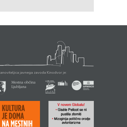
anoviteljica javnega zavoda Kinodvor je: