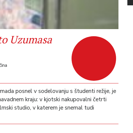
to Uzumasa
čina
 Yamada posnel v sodelovanju s študenti režije, je
avadnem kraju: v kjotski nakupovalni četrti
ilmski studio, v katerem je snemal tudi