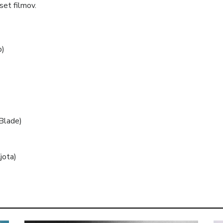
set filmov.
p)
Blade)
jota)