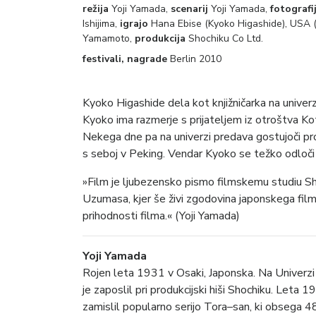
režija
Yoji Yamada,
scenarij
Yoji Yamada,
fotografi
Ishijima,
igrajo
Hana Ebise (Kyoko Higashide), USA (
Yamamoto,
produkcija
Shochiku Co Ltd.
festivali, nagrade
Berlin 2010
Kyoko Higashide dela kot knjižničarka na univer
Kyoko ima razmerje s prijateljem iz otroštva Ko
Nekega dne pa na univerzi predava gostujoči prof
s seboj v Peking. Vendar Kyoko se težko odloči
»Film je ljubezensko pismo filmskemu studiu Sho
Uzumasa, kjer še živi zgodovina japonskega filma
prihodnosti filma.« (Yoji Yamada)
Yoji Yamada
Rojen leta 1931 v Osaki, Japonska. Na Univerzi 
je zaposlil pri produkcijski hiši Shochiku. Leta 1
zamislil popularno serijo Tora–san, ki obsega 48 