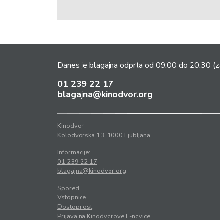
Danes je blagajna odprta od 09:00 do 20:30
(z
01 239 22 17
blagajna@kinodvor.org
Kinodvor
Kolodvorska 13, 1000 Ljubljana
Informacije:
01 239 22 17
blagajna@kinodvor.org
Spored
Vstopnice
Dostopnost
Prijava na Kinodvorove E-novice