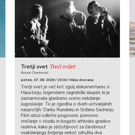
Treći svijet
Tretji svet
Arsen Oremović
petek, 07. 08. 2026 / 19:30 / Mala dvorana
Tretji svet je več kot zgolj dokumentarec o
Haustorju, legendarni zagrebški skupini, ki je
zaznamovala glasbeno sceno nekdanje
Jugoslavije. To je zgodba o dveh ustvarjalnih
nasprotjih: Darku Rundeku in Srđanu Sacherju.
Film skozi odkrite pogovore, ponovno
srečanje v studiu in bogato arhivsko gradivo
razkriva, kako je občutljivost za čarobnost
vsakdanjega življenja nekoč združila dva