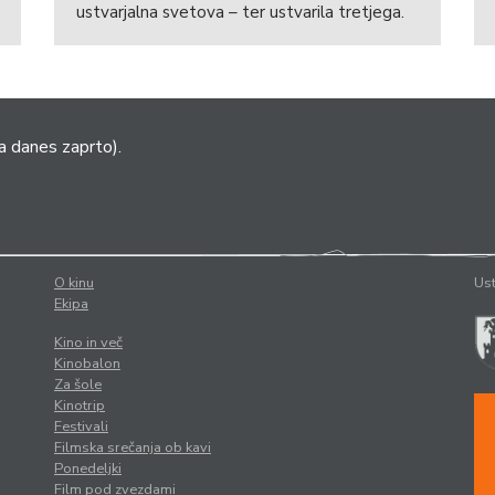
ustvarjalna svetova – ter ustvarila tretjega.
a danes zaprto).
O kinu
Ust
Ekipa
Kino in več
Kinobalon
Za šole
Kinotrip
Festivali
Filmska srečanja ob kavi
Ponedeljki
Film pod zvezdami