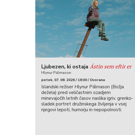
Ástin sem eftir er
Ljubezen, ki ostaja
Hlynur Pálmason
petek, 07. 08. 2026 / 18:00 / Dvorana
Islandski režiser Hlynur Pálmason (Božja
dežela) pred veličastnim ozadjem
minevajočih letnih časov naslika igriv, grenko-
sladek portret družinskega življenja v vsej
njegovi lepoti, humorju in nepopolnosti.