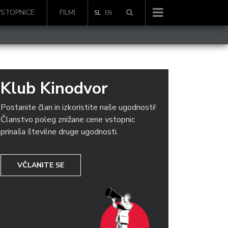
VSTOPNICE
FILMI
SL
EN
Klub Kinodvor
Postanite član in izkoristite naše ugodnosti!
Članstvo poleg znižane cene vstopnic
prinaša številne druge ugodnosti.
VČLANITE SE