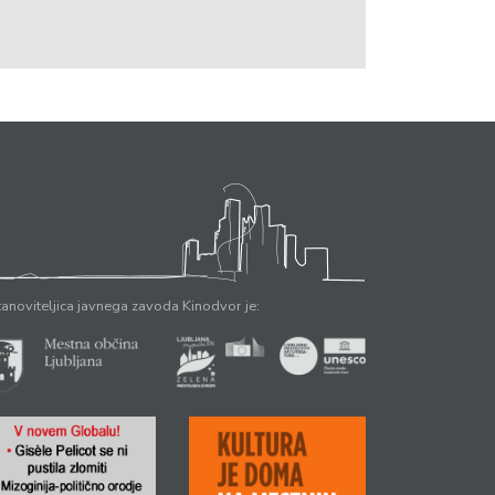
anoviteljica javnega zavoda Kinodvor je: