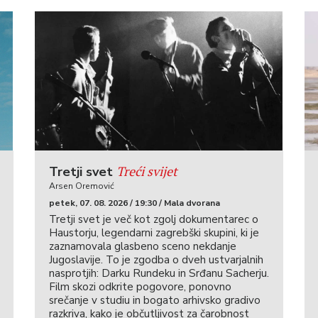
Treći svijet
Tretji svet
Arsen Oremović
petek, 07. 08. 2026 / 19:30 / Mala dvorana
Tretji svet je več kot zgolj dokumentarec o
Haustorju, legendarni zagrebški skupini, ki je
zaznamovala glasbeno sceno nekdanje
Jugoslavije. To je zgodba o dveh ustvarjalnih
nasprotjih: Darku Rundeku in Srđanu Sacherju.
Film skozi odkrite pogovore, ponovno
srečanje v studiu in bogato arhivsko gradivo
razkriva, kako je občutljivost za čarobnost