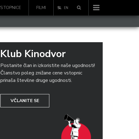
VSTOPNICE
FILMI
SL
EN
Klub Kinodvor
Postanite član in izkoristite naše ugodnosti!
Članstvo poleg znižane cene vstopnic
prinaša številne druge ugodnosti.
VČLANITE SE