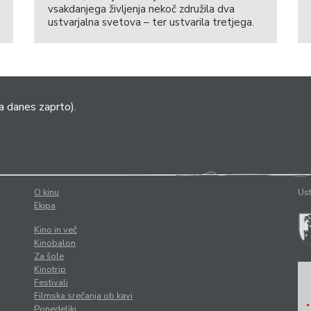
vsakdanjega življenja nekoč združila dva
ustvarjalna svetova – ter ustvarila tretjega.
a danes zaprto).
O kinu
Ust
Ekipa
Kino in več
Kinobalon
Za šole
Kinotrip
Festivali
Filmska srečanja ob kavi
Ponedeljki