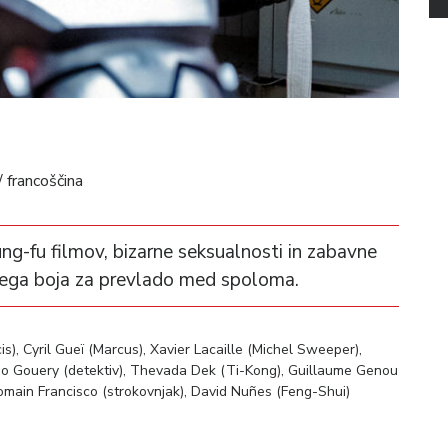
/ francoščina
g-fu filmov, bizarne seksualnosti in zabavne
čnega boja za prevlado med spoloma.
), Cyril Gueï (Marcus), Xavier Lacaille (Michel Sweeper),
no Gouery (detektiv), Thevada Dek (Ti-Kong), Guillaume Genou
Romain Francisco (strokovnjak), David Nuñes (Feng-Shui)