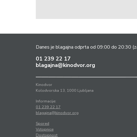
Danes je blagajna odprta od 09:00 do 20:30
(z
01 239 22 17
blagajna@kinodvor.org
Kinodvor
Kolodvorska 13, 1000 Ljubljana
Informacije:
01 239 22 17
blagajna@kinodvor.org
Spored
Vstopnice
Dostopnost