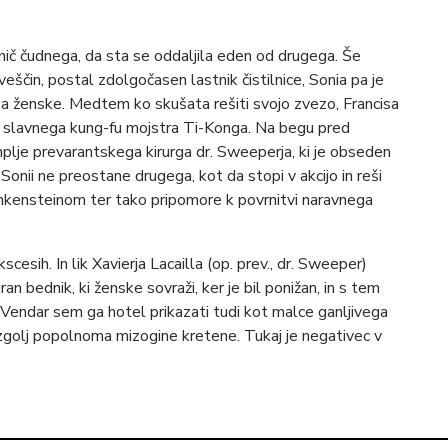
i nič čudnega, da sta se oddaljila eden od drugega. Še
 veščin, postal zdolgočasen lastnik čistilnice, Sonia pa je
a ženske. Medtem ko skušata rešiti svojo zvezo, Francisa
 slavnega kung-fu mojstra Ti-Konga. Na begu pred
mplje prevarantskega kirurga dr. Sweeperja, ki je obseden
onii ne preostane drugega, kot da stopi v akcijo in reši
kensteinom ter tako pripomore k povrnitvi naravnega
esih. In lik Xavierja Lacailla (op. prev., dr. Sweeper)
riran bednik, ki ženske sovraži, ker je bil ponižan, in s tem
 Vendar sem ga hotel prikazati tudi kot malce ganljivega
zgolj popolnoma mizogine kretene. Tukaj je negativec v