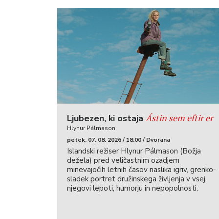
Ástin sem eftir er
Ljubezen, ki ostaja
Hlynur Pálmason
petek, 07. 08. 2026 / 18:00 / Dvorana
Islandski režiser Hlynur Pálmason (Božja
dežela) pred veličastnim ozadjem
minevajočih letnih časov naslika igriv, grenko-
sladek portret družinskega življenja v vsej
njegovi lepoti, humorju in nepopolnosti.