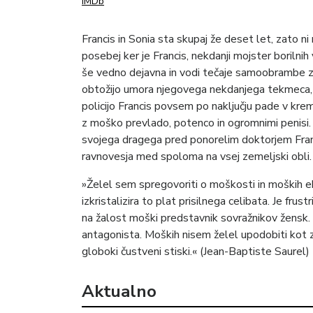
IMDb
Francis in Sonia sta skupaj že deset let, zato n
posebej ker je Francis, nekdanji mojster borilnih
še vedno dejavna in vodi tečaje samoobrambe z
obtožijo umora njegovega nekdanjega tekmeca,
policijo Francis povsem po naključju pade v kre
z moško prevlado, potenco in ogromnimi penisi. S
svojega dragega pred ponorelim doktorjem Fran
ravnovesja med spoloma na vsej zemeljski obli.
»Želel sem spregovoriti o moškosti in moških eksc
izkristalizira to plat prisilnega celibata. Je frust
na žalost moški predstavnik sovražnikov žensk.
antagonista. Moških nisem želel upodobiti kot 
globoki čustveni stiski.« (Jean-Baptiste Saurel)
Aktualno