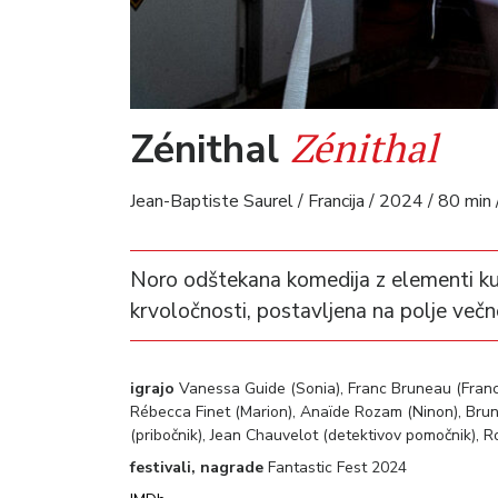
Zénithal
Zénithal
Jean-Baptiste Saurel / Francija / 2024 / 80 min 
Noro odštekana komedija z elementi kun
krvoločnosti, postavljena na polje ve
igrajo
Vanessa Guide (Sonia), Franc Bruneau (Francis
Rébecca Finet (Marion), Anaïde Rozam (Ninon), Bru
(pribočnik), Jean Chauvelot (detektivov pomočnik), 
festivali, nagrade
Fantastic Fest 2024