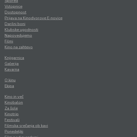
Spored
Vstopnice
Dostopnost
Prijava na Kinodvorove E-novice
Darilni boni
Klubske ugodnosti
Napovedujemo
Filmi
Kino na zahtevo
Knjigarnica
Galerija
Kavarna
O kinu
Ekipa
Kino in več
Kinobalon
Za šole
Kinotrip
Festivali
Filmska srečanja ob kavi
Ponedeljki