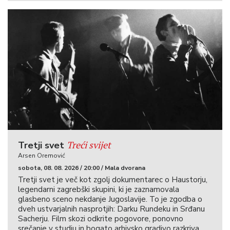
Treći svijet
Tretji svet
Arsen Oremović
sobota, 08. 08. 2026 / 20:00 / Mala dvorana
Tretji svet je več kot zgolj dokumentarec o Haustorju,
legendarni zagrebški skupini, ki je zaznamovala
glasbeno sceno nekdanje Jugoslavije. To je zgodba o
dveh ustvarjalnih nasprotjih: Darku Rundeku in Srđanu
Sacherju. Film skozi odkrite pogovore, ponovno
srečanje v studiu in bogato arhivsko gradivo razkriva,