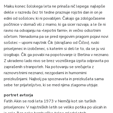
Maiku konec šolskega leta ne prinaša nič lepega: najlepše
dekle v razredu čez tri tedne praznuje rojstni dan in on je
edini od sošolcev, ki ni povabljen. Čakajo ga zdolgočasene
počitnice v domači vili z mamo, ki ga sicer razvaja, a le če ni
ravno na odvajanju na »lepotni farmi«, in večno odsotnim
očetom. Nenadoma pa se pred njegovim pragom pojavi novi
sošolec – uporni najstnik Čik (skrajšano od Čičov), ruski
priseljenec in izobčenec, s katerim si deli le to, da se ju vsi
izogibajo. Čik ga povabi na popotovanje iz Berlina v neznano.
Z ukradeno lado nivo se brez vozniškega izpita odpravita po
zaprašenih stranpoteh. Na potovanju se srečujeta z
raznovrstnimi neznanci, nezgodami in humornimi
preizkušnjami. Najbolj pa spoznavata in preizkušata sama
sebe ter prijateljstvo, ki se med njima zlagoma utrjuje.
portret avtorja
Fatih Akin se rodi leta 1973 v Nemčiji kot sin turških
priseljencev. V najstniških letih se veliko potika po ulicah in