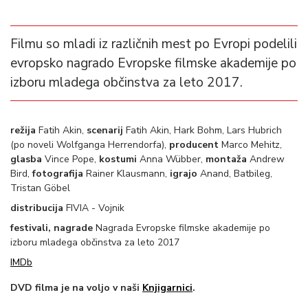
Filmu so mladi iz različnih mest po Evropi podelili
evropsko nagrado Evropske filmske akademije po
izboru mladega občinstva za leto 2017.
režija
Fatih Akin,
scenarij
Fatih Akin, Hark Bohm, Lars Hubrich
(po noveli Wolfganga Herrendorfa),
producent
Marco Mehitz,
glasba
Vince Pope,
kostumi
Anna Wübber,
montaža
Andrew
Bird,
fotografija
Rainer Klausmann,
igrajo
Anand, Batbileg,
Tristan Göbel
distribucija
FIVIA - Vojnik
festivali, nagrade
Nagrada Evropske filmske akademije po
izboru mladega občinstva za leto 2017
IMDb
DVD filma je na voljo v naši
Knjigarnici
.