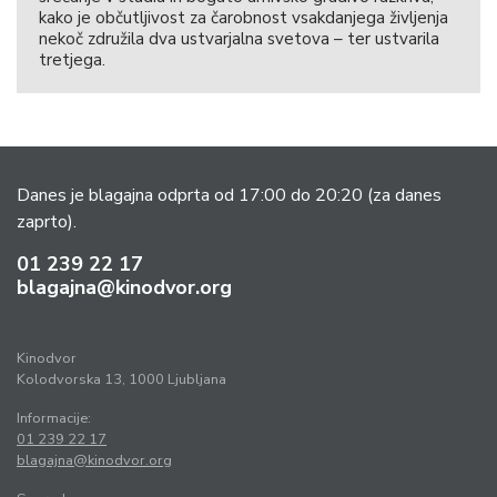
kako je občutljivost za čarobnost vsakdanjega življenja
nekoč združila dva ustvarjalna svetova – ter ustvarila
tretjega.
Danes je blagajna odprta od 17:00 do 20:20
(za danes
zaprto).
01 239 22 17
blagajna@kinodvor.org
Kinodvor
Kolodvorska 13, 1000 Ljubljana
Informacije:
01 239 22 17
blagajna@kinodvor.org