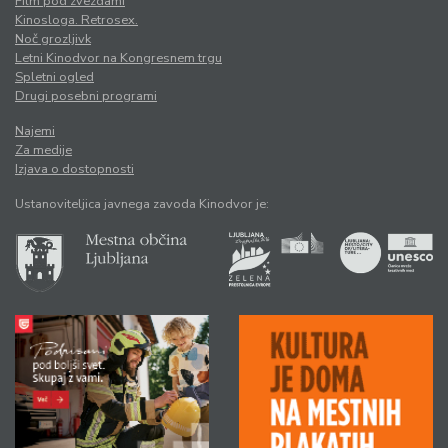
Film pod zvezdami
Kinosloga. Retrosex.
Noč grozljivk
Letni Kinodvor na Kongresnem trgu
Spletni ogled
Drugi posebni programi
Najemi
Za medije
Izjava o dostopnosti
Ustanoviteljica javnega zavoda Kinodvor je: