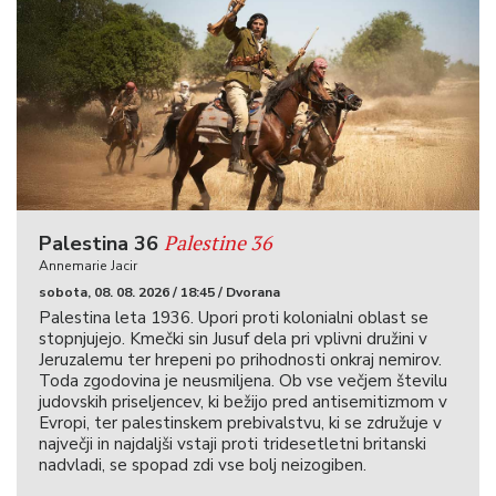
Palestine 36
Palestina 36
Annemarie Jacir
sobota, 08. 08. 2026 / 18:45 / Dvorana
Palestina leta 1936. Upori proti kolonialni oblast se
stopnjujejo. Kmečki sin Jusuf dela pri vplivni družini v
Jeruzalemu ter hrepeni po prihodnosti onkraj nemirov.
Toda zgodovina je neusmiljena. Ob vse večjem številu
judovskih priseljencev, ki bežijo pred antisemitizmom v
Evropi, ter palestinskem prebivalstvu, ki se združuje v
največji in najdaljši vstaji proti tridesetletni britanski
nadvladi, se spopad zdi vse bolj neizogiben.