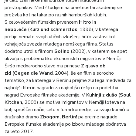
je celo član neke hamburške tolpe mladoletnih
prestopnikov. Med študijem na umetnostni akademiji se
preživlja kot natakar po raznih hamburških klubih.
S celovečernim filmskim prvencem
Hitro in
neboleče
(
Kurz und schmerzlos
, 1998), v katerega
prelije nemalo svojih uličnih izkušenj, hitro zaslovi kot
vzhajajoča zvezda mladega nemškega filma. Status
dodatno utrdi s filmom
Solino
(2002), v katerem se spet
ukvarja s problematiko ekonomskih migrantov v Nemčiji.
Širšo mednarodno slavo mu prinese
Z glavo ob
zid
(
Gegen die Wand
, 2004), še en film s sorodno
tematiko, za katerega v Berlinu prejme zlatega medveda za
najboljši film in nagrado za najboljšo režijo na podelitvi
nagrad Evropske filmske akademije. V
Kuhinji z dušo
(
Soul
Kitchen,
2009) se motiva imigrantov v Nemčiji loteva na
bolj sproščen način, celo v formi komedije, za svojo komično
družinsko dramo
Zbogom, Berlin!
pa prejme nagrado
Evropske filmske akademije po izboru mladega občinstva
za leto 2017.