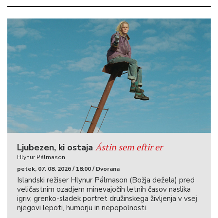
Ástin sem eftir er
Ljubezen, ki ostaja
Hlynur Pálmason
petek, 07. 08. 2026 / 18:00 / Dvorana
Islandski režiser Hlynur Pálmason (Božja dežela) pred
veličastnim ozadjem minevajočih letnih časov naslika
igriv, grenko-sladek portret družinskega življenja v vsej
njegovi lepoti, humorju in nepopolnosti.