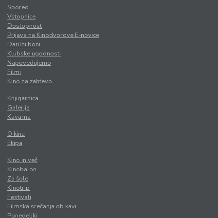
Spored
Vstopnice
Dostopnost
Prijava na Kinodvorove E-novice
Darilni boni
Klubske ugodnosti
Napovedujemo
Filmi
Kino na zahtevo
Knjigarnica
Galerija
Kavarna
O kinu
Ekipa
Kino in več
Kinobalon
Za šole
Kinotrip
Festivali
Filmska srečanja ob kavi
Ponedeljki