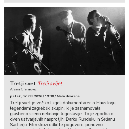
Treći svijet
Tretji svet
Arsen Oremović
petek, 07. 08. 2026 / 19:30 / Mala dvorana
Tretji svet je več kot zgolj dokumentarec o Haustorju,
legendarni zagrebški skupini, ki je zaznamovala
glasbeno sceno nekdanje Jugoslavije. To je zgodba o
dveh ustvarjalnih nasprotjih: Darku Rundeku in Srđanu
Sacherju. Film skozi odkrite pogovore, ponovno