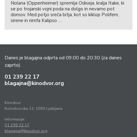
Nolana (Oppenheimer) spremlja Odiseja, kralja Itake, ki
se po trojanski vojni poda na dolgo in nevarno pot
domov. Med potjo sreča bitja, kot so kiklop Polifem,
sirene in nimfa Kalipso …
Danes je blagajna odprta od 09:00 do 20:30
(za danes
zaprto).
01 239 22 17
blagajna@kinodvor.org
Kinodvor
Kolodvorska 13, 1000 Ljubljana
Informacije:
01 239 22 17
blagajna@kinodvor.org