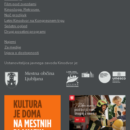
Film pod zvezdami
Kinosloga. Retrosex.
Noč grozljivk
Letni Kinodvor na Kongresnem trgu
Spletni ogled
Drugi posebni programi
Najemi
Za medije
Izjava o dostopnosti
Ustanoviteljica javnega zavoda Kinodvor je: