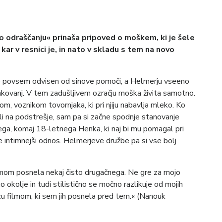
o odraščanju«
prinaša pripoved o moškem, ki je šele
 kar v resnici je, in nato v skladu s tem na novo
e povsem odvisen od sinove pomoči, a Helmerju vseeno
ičakovanj. V tem zadušljivem ozračju moška živita samotno.
, voznikom tovornjaka, ki pri njiju nabavlja mleko. Ko
li na podstrešje, sam pa si začne spodnje stanovanje
ga, komaj 18-letnega Henka, ki naj bi mu pomagal pri
je intimnejši odnos. Helmerjeve družbe pa si vse bolj
mom posnela nekaj čisto drugačnega. Ne gre za mojo
okolje in tudi stilistično se močno razlikuje od mojih
izu filmom, ki sem jih posnela pred tem.« (Nanouk