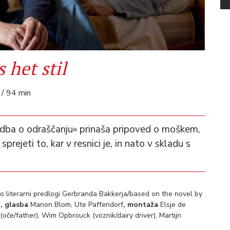
 het stil
/ 94 min
dba o odraščanju« prinaša pripoved o moškem,
 sprejeti to, kar v resnici je, in nato v skladu s
 literarni predlogi Gerbranda Bakkerja/based on the novel by
n
, glasba
Manon Blom, Ute Paffendorf
, montaža
Elsje de
oče/father), Wim Opbrouck (voznik/dairy driver), Martijn