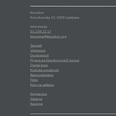
Kinodvor
Kolodvorska 13, 1000 Ljubljana
Informacije:
01 239 22 17
blagajna@kinodvor.org
Spored
Vstopnice
Dostopnost
Prijava na Kinodvorove E-novice
Darilni boni
Klubske ugodnosti
Napovedujemo
Filmi
Kino na zahtevo
Knjigarnica
Galerija
Kavarna