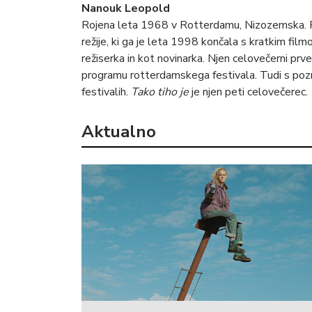
Nanouk Leopold
Rojena leta 1968 v Rotterdamu, Nizozemska. Po 
režije, ki ga je leta 1998 končala s kratkim fil
režiserka in kot novinarka. Njen celovečerni pr
programu rotterdamskega festivala. Tudi s pozn
festivalih.
Tako tiho je
je njen peti celovečerec.
Aktualno