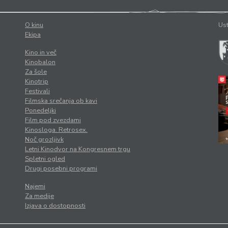
O kinu
Ust
Ekipa
Kino in več
Kinobalon
Za šole
Kinotrip
Festivali
Filmska srečanja ob kavi
Ponedeljki
Film pod zvezdami
Kinosloga. Retrosex.
Noč grozljivk
Letni Kinodvor na Kongresnem trgu
Spletni ogled
Drugi posebni programi
Najemi
Za medije
Izjava o dostopnosti