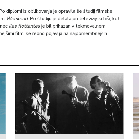
diplomi iz oblikovanja je opravila še študij filmske
mom
Weekend
. Po študiju je delala pri televizijski hiši, kot
venec
Iles flottantes
je bil prikazan v tekmovalnem
ejšimi filmi se redno pojavlja na najpomembnejših