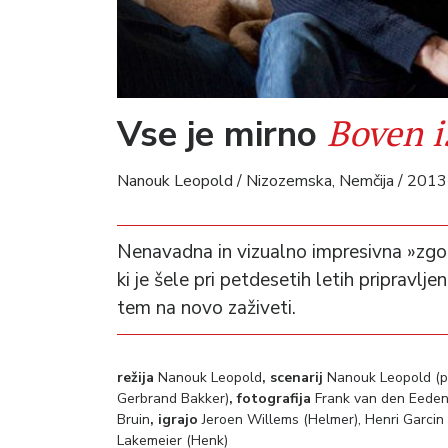
Boven is
Vse je mirno
Nanouk Leopold / Nizozemska, Nemčija / 2013 
Nenavadna in vizualno impresivna »zgo
ki je šele pri petdesetih letih pripravljen
tem na novo zaživeti.
režija
Nanouk Leopold
, scenarij
Nanouk Leopold (po
Gerbrand Bakker)
, fotografija
Frank van den Eede
Bruin
, igrajo
Jeroen Willems (Helmer), Henri Garcin (
Lakemeier (Henk)