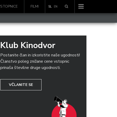
VSTOPNICE
FILMI
SL
EN
Klub Kinodvor
Postanite član in izkoristite naše ugodnosti!
Članstvo poleg znižane cene vstopnic
prinaša številne druge ugodnosti.
VČLANITE SE