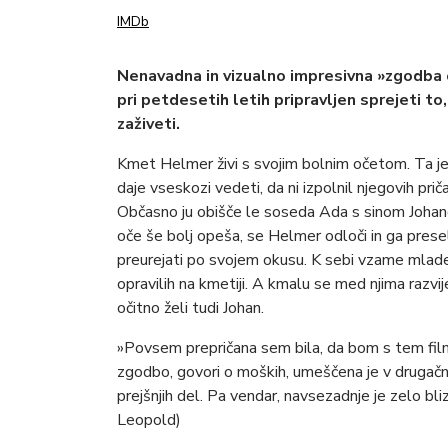
IMDb
Nenavadna in vizualno impresivna »zgodba 
pri petdesetih letih pripravljen sprejeti to,
zaživeti.
Kmet Helmer živi s svojim bolnim očetom. Ta j
daje vseskozi vedeti, da ni izpolnil njegovih pr
Občasno ju obišče le soseda Ada s sinom Johanom
oče še bolj opeša, se Helmer odloči in ga prese
preurejati po svojem okusu. K sebi vzame mlade
opravilih na kmetiji. A kmalu se med njima razvi
očitno želi tudi Johan.
»Povsem prepričana sem bila, da bom s tem fil
zgodbo, govori o moških, umeščena je v drugačno 
prejšnjih del. Pa vendar, navsezadnje je zelo bl
Leopold)