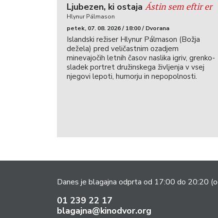
Ástin sem eftir er
Ljubezen, ki ostaja
Hlynur Pálmason
petek, 07. 08. 2026 / 18:00 / Dvorana
Islandski režiser Hlynur Pálmason (Božja
dežela) pred veličastnim ozadjem
minevajočih letnih časov naslika igriv, grenko-
sladek portret družinskega življenja v vsej
njegovi lepoti, humorju in nepopolnosti.
Danes je blagajna odprta od 17:00 do 20:20
(o
01 239 22 17
blagajna@kinodvor.org