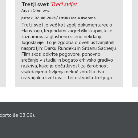
Treći svijet
Tretji svet
Arsen Oremović
petek, 07. 08. 2026 / 19:30 / Mala dvorana
Tretji svet je več kot zgolj dokumentarec o
Haustorju, legendarni zagrebški skupini, ki je
zaznamovala glasbeno sceno nekdanje
Jugoslavije. To je zgodba o dveh ustvarjalnih
nasprotjih: Darku Rundeku in Srđanu Sacherju.
Film skozi odkrite pogovore, ponovno
srečanje v studiu in bogato arhivsko gradivo
razkriva, kako je občutljivost za čarobnost
vsakdanjega življenja nekoč združila dva
ustvarjalna svetova – ter ustvarila tretjega.
dprto še 03:06).