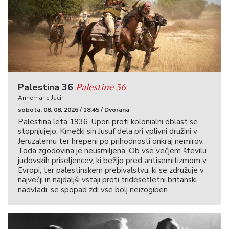
Palestine 36
Palestina 36
Annemarie Jacir
sobota, 08. 08. 2026 / 18:45 / Dvorana
Palestina leta 1936. Upori proti kolonialni oblast se
stopnjujejo. Kmečki sin Jusuf dela pri vplivni družini v
Jeruzalemu ter hrepeni po prihodnosti onkraj nemirov.
Toda zgodovina je neusmiljena. Ob vse večjem številu
judovskih priseljencev, ki bežijo pred antisemitizmom v
Evropi, ter palestinskem prebivalstvu, ki se združuje v
največji in najdaljši vstaji proti tridesetletni britanski
nadvladi, se spopad zdi vse bolj neizogiben.