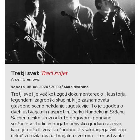
Treći svijet
Tretji svet
Arsen Oremović
sobota, 08. 08. 2026 / 20:00 / Mala dvorana
Tretji svet je več kot zgolj dokumentarec o Haustorju,
legendarni zagrebški skupini, ki je zaznamovala
glasbeno sceno nekdanje Jugoslavije. To je zgodba o
dveh ustvarjalnih nasprotjih: Darku Rundeku in Srđanu
Sacherju. Film skozi odkrite pogovore, ponovno
srečanje v studiu in bogato arhivsko gradivo razkriva,
kako je občutljivost za čarobnost vsakdanjega življenja
nekoč združila dva ustvarjalna svetova – ter ustvarila