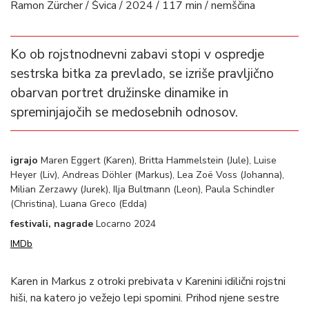
Ramon Zürcher / Švica / 2024 / 117 min / nemščina
Ko ob rojstnodnevni zabavi stopi v ospredje
sestrska bitka za prevlado, se izriše pravljično
obarvan portret družinske dinamike in
spreminjajočih se medosebnih odnosov.
igrajo
Maren Eggert (Karen), Britta Hammelstein (Jule), Luise
Heyer (Liv), Andreas Döhler (Markus), Lea Zoë Voss (Johanna),
Milian Zerzawy (Jurek), Ilja Bultmann (Leon), Paula Schindler
(Christina), Luana Greco (Edda)
festivali, nagrade
Locarno 2024
IMDb
Karen in Markus z otroki prebivata v Karenini idilični rojstni
hiši, na katero jo vežejo lepi spomini. Prihod njene sestre