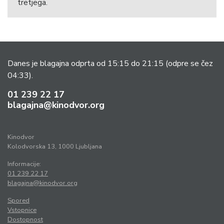
tretjega.
Danes je blagajna odprta od 15:15 do 21:15
(odpre se čez
04:33).
01 239 22 17
blagajna@kinodvor.org
Kinodvor
Kolodvorska 13, 1000 Ljubljana
Informacije:
01 239 22 17
blagajna@kinodvor.org
Spored
Vstopnice
Dostopnost