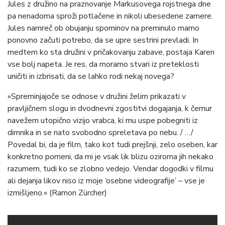
Jules z družino na praznovanje Markusovega rojstnega dne
pa nenadoma sproži potlačene in nikoli ubesedene zamere.
Jules namreč ob obujanju spominov na preminulo mamo
ponovno začuti potrebo, da se upre sestrini prevladi. In
medtem ko sta družini v pričakovanju zabave, postaja Karen
vse bolj napeta. Je res, da moramo stvari iz preteklosti
uničiti in izbrisati, da se lahko rodi nekaj novega?
»Spreminjajoče se odnose v družini želim prikazati v
pravljičnem slogu in dvodnevni zgostitvi dogajanja, k čemur
navežem utopično vizijo vrabca, ki mu uspe pobegniti iz
dimnika in se nato svobodno spreletava po nebu. / …/
Povedal bi, da je film, tako kot tudi prejšnji, zelo oseben, kar
konkretno pomeni, da mi je vsak lik blizu oziroma jih nekako
razumem, tudi ko se zlobno vedejo. Vendar dogodki v filmu
ali dejanja likov niso iz moje ‘osebne videografije’ – vse je
izmišljeno.« (Ramon Zürcher)