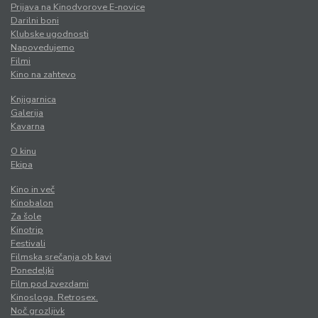
Prijava na Kinodvorove E-novice
Darilni boni
Klubske ugodnosti
Napovedujemo
Filmi
Kino na zahtevo
Knjigarnica
Galerija
Kavarna
O kinu
Ekipa
Kino in več
Kinobalon
Za šole
Kinotrip
Festivali
Filmska srečanja ob kavi
Ponedeljki
Film pod zvezdami
Kinosloga. Retrosex.
Noč grozljivk