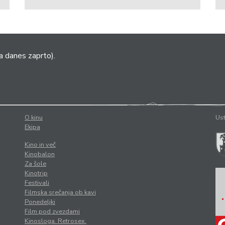
a danes zaprto).
O kinu
Ust
Ekipa
Kino in več
Kinobalon
Za šole
Kinotrip
Festivali
Filmska srečanja ob kavi
Ponedeljki
Film pod zvezdami
Kinosloga. Retrosex.