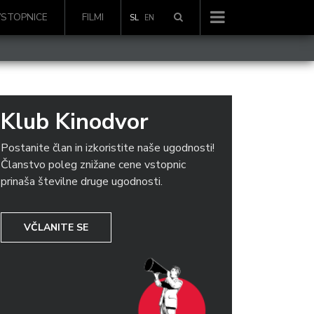
VSTOPNICE
FILMI
SL
EN
Klub Kinodvor
Postanite član in izkoristite naše ugodnosti!
Članstvo poleg znižane cene vstopnic
prinaša številne druge ugodnosti.
VČLANITE SE