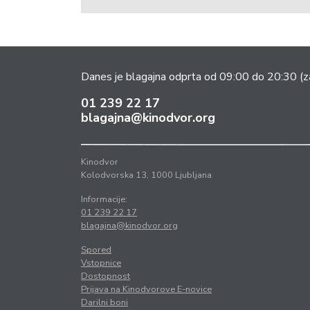
Danes je blagajna odprta od 09:00 do 20:30
(z
01 239 22 17
blagajna@kinodvor.org
Kinodvor
Kolodvorska 13, 1000 Ljubljana
Informacije:
01 239 22 17
blagajna@kinodvor.org
Spored
Vstopnice
Dostopnost
Prijava na Kinodvorove E-novice
Darilni boni