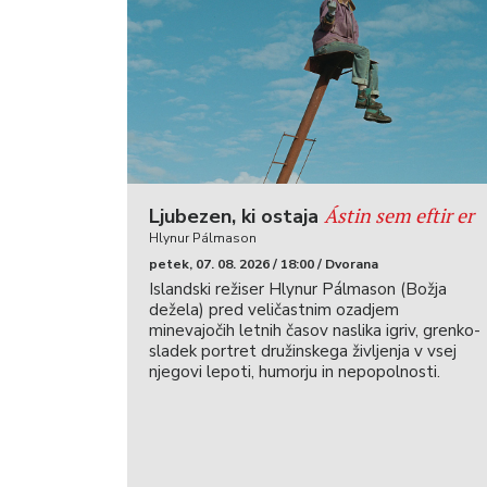
Ástin sem eftir er
Ljubezen, ki ostaja
Hlynur Pálmason
petek, 07. 08. 2026 / 18:00 / Dvorana
Islandski režiser Hlynur Pálmason (Božja
dežela) pred veličastnim ozadjem
minevajočih letnih časov naslika igriv, grenko-
sladek portret družinskega življenja v vsej
njegovi lepoti, humorju in nepopolnosti.