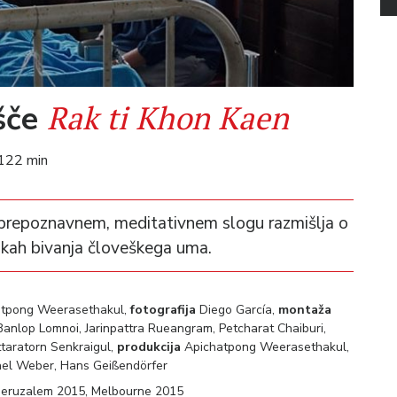
Rak ti Khon Kaen
išče
 122 min
repoznavnem, meditativnem slogu razmišlja o
likah bivanja človeškega uma.
tpong Weerasethakul,
fotografija
Diego García,
montaža
anlop Lomnoi, Jarinpattra Rueangram, Petcharat Chaiburi,
taratorn Senkraigul,
produkcija
Apichatpong Weerasethakul,
chael Weber, Hans Geißendörfer
Jeruzalem 2015, Melbourne 2015