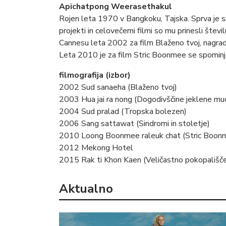
Apichatpong Weerasethakul
Rojen leta 1970 v Bangkoku, Tajska. Sprva je s
projekti in celovečerni filmi so mu prinesli šte
Cannesu leta 2002 za film Blaženo tvoj, nagrad
Leta 2010 je za film Stric Boonmee se spominja 
filmografija (izbor)
2002 Sud sanaeha (Blaženo tvoj)
2003 Hua jai ra nong (Dogodivščine jeklene mu
2004 Sud pralad (Tropska bolezen)
2006 Sang sattawat (Sindromi in stoletje)
2010 Loong Boonmee raleuk chat (Stric Boonm
2012 Mekong Hotel
2015 Rak ti Khon Kaen (Veličastno pokopališč
Aktualno