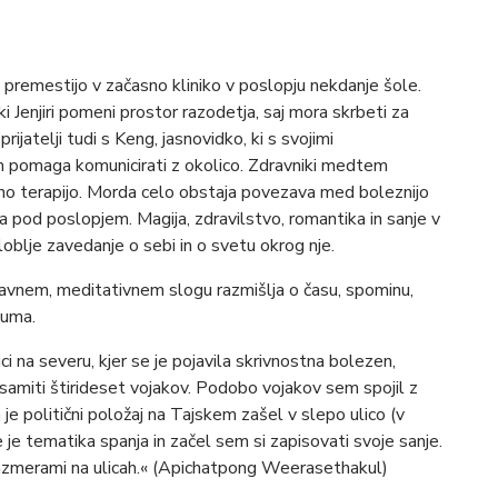
o, premestijo v začasno kliniko v poslopju nekdanje šole.
 Jenjiri pomeni prostor razodetja, saj mora skrbeti za
ijatelji tudi s Keng, jasnovidko, ki s svojimi
 pomaga komunicirati z okolico. Zdravniki medtem
bno terapijo. Morda celo obstaja povezava med boleznijo
a pod poslopjem. Magija, zdravilstvo, romantika in sanje v
oblje zavedanje o sebi in o svetu okrog nje.
nem, meditativnem slogu razmišlja o času, spominu,
 uma.
ici na severu, kjer se je pojavila skrivnostna bolezen,
osamiti štirideset vojakov. Podobo vojakov sem spojil z
 je politični položaj na Tajskem zašel v slepo ulico (v
je tematika spanja in začel sem si zapisovati svoje sanje.
razmerami na ulicah.« (Apichatpong Weerasethakul)