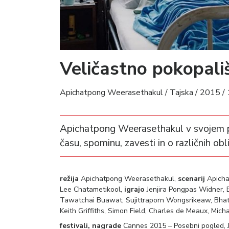
Veličastno pokopal
Apichatpong Weerasethakul / Tajska / 2015 /
Apichatpong Weerasethakul v svojem p
času, spominu, zavesti in o različnih ob
režija
Apichatpong Weerasethakul,
scenarij
Apicha
Lee Chatametikool,
igrajo
Jenjira Pongpas Widner, B
Tawatchai Buawat, Sujittraporn Wongsrikeaw, Bhat
Keith Griffiths, Simon Field, Charles de Meaux, Mi
festivali, nagrade
Cannes 2015 – Posebni pogled, 