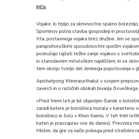
IMDb
Vojake, ki trpijo za skrivnostno spalno boleznij
Spominov polna stavba gospodinji in prostovoljki
Itta, postavnega vojaka brez družine. Jen se spopr
parapsihološkimi sposobnostmi spečim vojakom
poskušajo lajšati težke sanje vojakov s svetlo
in starodavnim mitološkim najdiščem, ki se skriv
tem okolju tvorijo del Jeninega popotovanja v gl
Apichatpong Weerasethakul v svojem prepoznav
zavesti in o različnih oblikah bivanja človeškega
»Pred tremi leti je bil objavljen članek o bolnišn
zaradi katere je bolnišnica morala v karanteno 
bolnišnico in šolo v Khon Kaenu. V teh treh letih
kateri je pravzaprav vse do danes). Prevzela me 
Mislim, da gre za način pobega pred strašnimi 