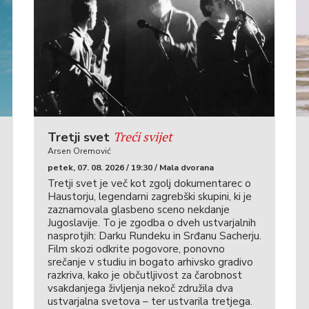
Treći svijet
Tretji svet
Arsen Oremović
petek, 07. 08. 2026 / 19:30 / Mala dvorana
Tretji svet je več kot zgolj dokumentarec o
Haustorju, legendarni zagrebški skupini, ki je
zaznamovala glasbeno sceno nekdanje
Jugoslavije. To je zgodba o dveh ustvarjalnih
nasprotjih: Darku Rundeku in Srđanu Sacherju.
Film skozi odkrite pogovore, ponovno
srečanje v studiu in bogato arhivsko gradivo
razkriva, kako je občutljivost za čarobnost
vsakdanjega življenja nekoč združila dva
ustvarjalna svetova – ter ustvarila tretjega.