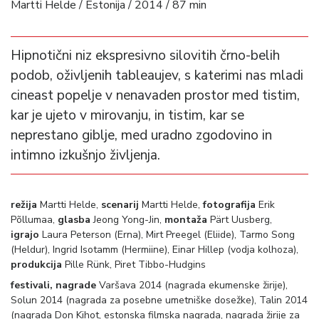
Martti Helde / Estonija / 2014 / 87 min
Hipnotični niz ekspresivno silovitih črno-belih
podob, oživljenih tableaujev, s katerimi nas mladi
cineast popelje v nenavaden prostor med tistim,
kar je ujeto v mirovanju, in tistim, kar se
neprestano giblje, med uradno zgodovino in
intimno izkušnjo življenja.
režija
Martti Helde,
scenarij
Martti Helde,
fotografija
Erik
Põllumaa,
glasba
Jeong Yong-Jin,
montaža
Pärt Uusberg,
igrajo
Laura Peterson (Erna), Mirt Preegel (Eliide), Tarmo Song
(Heldur), Ingrid Isotamm (Hermiine), Einar Hillep (vodja kolhoza),
produkcija
Pille Rünk, Piret Tibbo-Hudgins
festivali, nagrade
Varšava 2014 (nagrada ekumenske žirije),
Solun 2014 (nagrada za posebne umetniške dosežke), Talin 2014
(nagrada Don Kihot, estonska filmska nagrada, nagrada žirije za