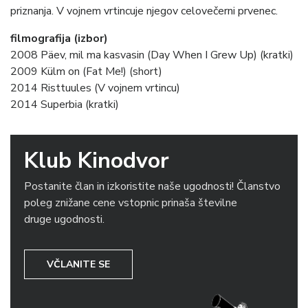
priznanja. V vojnem vrtincuje njegov celovečerni prvenec.
filmografija (izbor)
2008 Päev, mil ma kasvasin (Day When I Grew Up) (kratki)
2009 Külm on (Fat Me!) (short)
2014 Risttuules (V vojnem vrtincu)
2014 Superbia (kratki)
Klub Kinodvor
Postanite član in izkoristite naše ugodnosti! Članstvo
poleg znižane cene vstopnic prinaša številne
druge ugodnosti.
VČLANITE SE