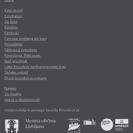
Ekipa
Kino in več
Kinobalon
Za šole
Kinotrip
Festivali
Filmska srečanja ob kavi
Ponedeljki
Film pod zvezdami
Kinosloga. Retrosex.
Noč grozljivk
Letni Kinodvor na Kongresnem trgu
Spletni ogled
Drugi posebni programi
Najemi
Za medije
Izjava o dostopnosti
Ustanoviteljica javnega zavoda Kinodvor je: