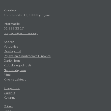
Kinodvor
Kolodvorska 13, 1000 Ljubljana
Informacije:
01 239 22 17
blagajna@kinodvor.org
Spored
Vstopnice
Dostopnost
Prijava na Kinodvorove E-novice
Darilni boni
Klubske ugodnosti
Napovedujemo
Filmi
Kino na zahtevo
Knjigarnica
Galerija
Kavarna
O kinu