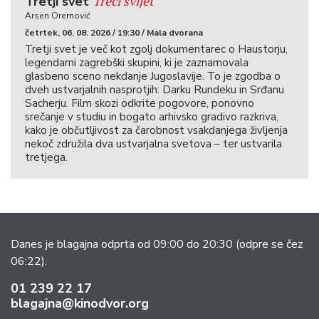
Treći svijet
Tretji svet
Arsen Oremović
četrtek, 06. 08. 2026 / 19:30 / Mala dvorana
Tretji svet je več kot zgolj dokumentarec o Haustorju,
legendarni zagrebški skupini, ki je zaznamovala
glasbeno sceno nekdanje Jugoslavije. To je zgodba o
dveh ustvarjalnih nasprotjih: Darku Rundeku in Srđanu
Sacherju. Film skozi odkrite pogovore, ponovno
srečanje v studiu in bogato arhivsko gradivo razkriva,
kako je občutljivost za čarobnost vsakdanjega življenja
nekoč združila dva ustvarjalna svetova – ter ustvarila
tretjega.
Danes je blagajna odprta od 09:00 do 20:30
(odpre se čez
06:22).
01 239 22 17
blagajna@kinodvor.org