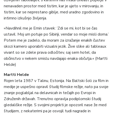
oživljenih tableaujev, s katerimi nas mladi cineast popelje v
nenavaden prostor med tistim, kar je ujeto v mirovanju, in
tistim, kar se neprestano giblje, med uradno zgodovino in
intimno izkušnjo življenja.
»Navdihnil me je Ernin stavek: ‘Zdi se mi, kot bi se čas
ustavil. Moj um potuje po Sibiriji, vendar so moje misli doma.’
Potem me je zadelo, da moram za izražanje enakih čustev
skozi kamero uporabiti vizualni jezik. Žive slike ali tableaux
vivant so se zdele prava odločitev, saj sem hotel, da
občinstvo v nekem smislu navdajajo enaka občutja.« (Martti
Helde)
Martti Helde
Rojen leta 1987 v Talinu, Estonija. Na Baltski šoli za film in
medije je uspešno opravil študij filmske režije, nato pa svoje
znanje poglabljal na delavnicah in tečajih po Evropi in
Združenih državah. Trenutno opravlja podiplomski študij
gledališke režije. S svojimi projekti je opozoril nase že med
študijem, z nekaterimi pa je osvojil tudi nagrade in