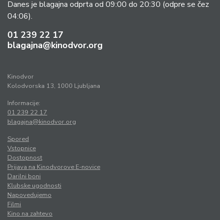
Danes je blagajna odprta od 09:00 do 20:30
(odpre se čez
04:06).
01 239 22 17
blagajna@kinodvor.org
Kinodvor
Kolodvorska 13, 1000 Ljubljana
Informacije:
01 239 22 17
blagajna@kinodvor.org
Spored
Vstopnice
Dostopnost
Prijava na Kinodvorove E-novice
Darilni boni
Klubske ugodnosti
Napovedujemo
Filmi
Kino na zahtevo