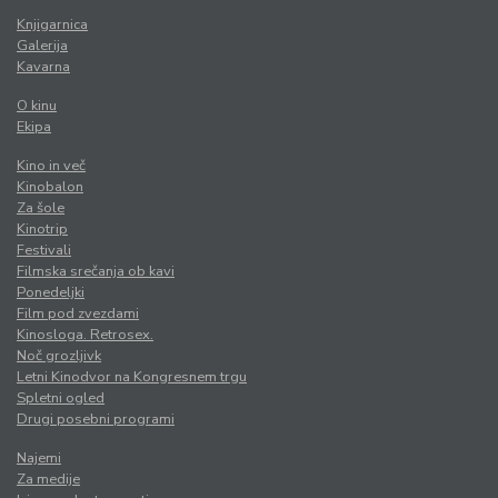
Knjigarnica
Galerija
Kavarna
O kinu
Ekipa
Kino in več
Kinobalon
Za šole
Kinotrip
Festivali
Filmska srečanja ob kavi
Ponedeljki
Film pod zvezdami
Kinosloga. Retrosex.
Noč grozljivk
Letni Kinodvor na Kongresnem trgu
Spletni ogled
Drugi posebni programi
Najemi
Za medije