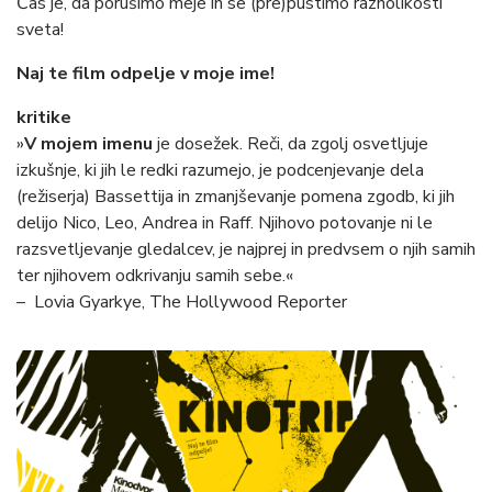
Čas je, da porušimo meje in se (pre)pustimo raznolikosti
sveta!
Naj te film odpelje v moje ime!
kritike
»
V mojem imenu
je dosežek. Reči, da zgolj osvetljuje
izkušnje, ki jih le redki razumejo, je podcenjevanje dela
(režiserja) Bassettija in zmanjševanje pomena zgodb, ki jih
delijo Nico, Leo, Andrea in Raff. Njihovo potovanje ni le
razsvetljevanje gledalcev, je najprej in predvsem o njih samih
ter njihovem odkrivanju samih sebe.«
– Lovia Gyarkye, The Hollywood Reporter