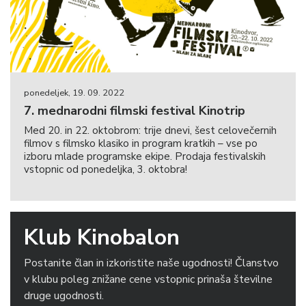
ponedeljek, 19. 09. 2022
7. mednarodni filmski festival Kinotrip
Med 20. in 22. oktobrom: trije dnevi, šest celovečernih
filmov s filmsko klasiko in program kratkih – vse po
izboru mlade programske ekipe. Prodaja festivalskih
vstopnic od ponedeljka, 3. oktobra!
Klub Kinobalon
Postanite član in izkoristite naše ugodnosti! Članstvo
v klubu poleg znižane cene vstopnic prinaša številne
druge ugodnosti.