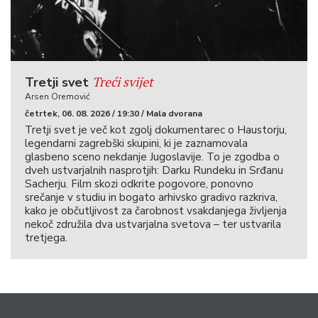
Treći svijet
Tretji svet
Arsen Oremović
četrtek, 06. 08. 2026 / 19:30 / Mala dvorana
Tretji svet je več kot zgolj dokumentarec o Haustorju,
legendarni zagrebški skupini, ki je zaznamovala
glasbeno sceno nekdanje Jugoslavije. To je zgodba o
dveh ustvarjalnih nasprotjih: Darku Rundeku in Srđanu
Sacherju. Film skozi odkrite pogovore, ponovno
srečanje v studiu in bogato arhivsko gradivo razkriva,
kako je občutljivost za čarobnost vsakdanjega življenja
nekoč združila dva ustvarjalna svetova – ter ustvarila
tretjega.