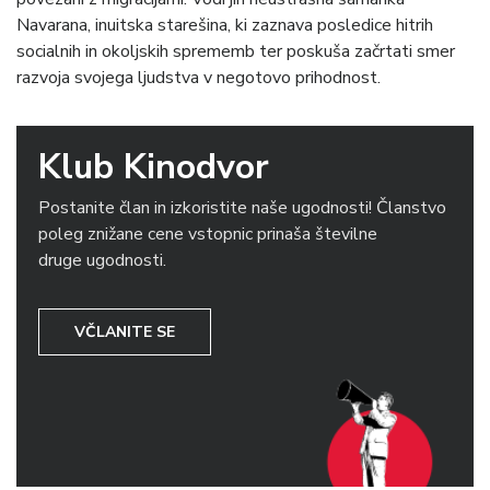
Navarana, inuitska starešina, ki zaznava posledice hitrih
socialnih in okoljskih sprememb ter poskuša začrtati smer
razvoja svojega ljudstva v negotovo prihodnost.
Klub Kinodvor
Postanite član in izkoristite naše ugodnosti! Članstvo
poleg znižane cene vstopnic prinaša številne
druge ugodnosti.
VČLANITE SE