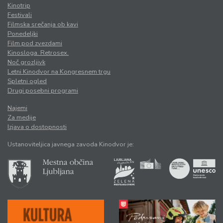
Kinotrip
Festivali
Filmska srečanja ob kavi
Ponedeljki
Film pod zvezdami
Kinosloga. Retrosex.
Noč grozljivk
Letni Kinodvor na Kongresnem trgu
Spletni ogled
Drugi posebni programi
Najemi
Za medije
Izjava o dostopnosti
Ustanoviteljica javnega zavoda Kinodvor je: