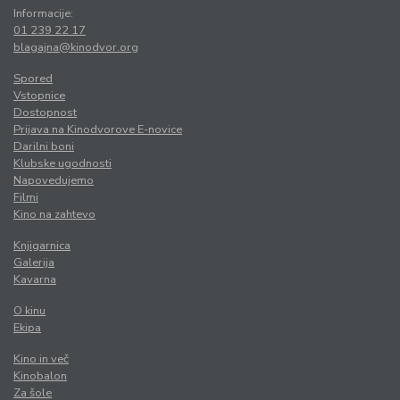
Informacije:
01 239 22 17
blagajna@kinodvor.org
Spored
Vstopnice
Dostopnost
Prijava na Kinodvorove E-novice
Darilni boni
Klubske ugodnosti
Napovedujemo
Filmi
Kino na zahtevo
Knjigarnica
Galerija
Kavarna
O kinu
Ekipa
Kino in več
Kinobalon
Za šole