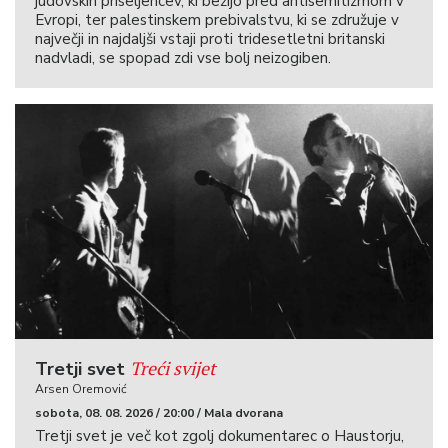
judovskih priseljencev, ki bežijo pred antisemitizmom v
Evropi, ter palestinskem prebivalstvu, ki se združuje v
največji in najdaljši vstaji proti tridesetletni britanski
nadvladi, se spopad zdi vse bolj neizogiben.
Treći svijet
Tretji svet
Arsen Oremović
sobota, 08. 08. 2026 / 20:00 / Mala dvorana
Tretji svet je več kot zgolj dokumentarec o Haustorju,