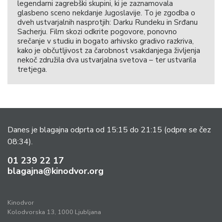
legendarni zagrebški skupini, ki je zaznamovala
glasbeno sceno nekdanje Jugoslavije. To je zgodba o
dveh ustvarjalnih nasprotjih: Darku Rundeku in Srđanu
Sacherju. Film skozi odkrite pogovore, ponovno
srečanje v studiu in bogato arhivsko gradivo razkriva,
kako je občutljivost za čarobnost vsakdanjega življenja
nekoč združila dva ustvarjalna svetova – ter ustvarila
tretjega.
Danes je blagajna odprta od 15:15 do 21:15
(odpre se čez
08:34).
01 239 22 17
blagajna@kinodvor.org
Kinodvor
Kolodvorska 13, 1000 Ljubljana