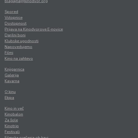
blagajna@kinodvor.org
Spored
Vstopnice
Dostopnost
Prijava na Kinodvorove E-novice
Darilni boni
Klubske ugodnosti
Napovedujemo
Filmi
Kino na zahtevo
Knjigarnica
Galerija
Kavarna
O kinu
Ekipa
Kino in več
Kinobalon
Za šole
Kinotrip
Festivali
Filmska srečanja ob kavi