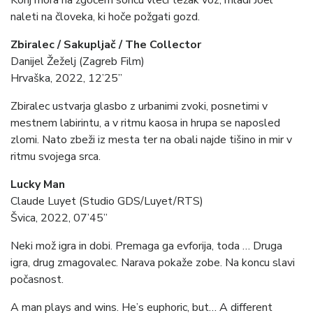
Konj mora na žgočem soncu vleči težak voz; mladi Joel
naleti na človeka, ki hoče požgati gozd.
Zbiralec / Sakupljač / The Collector
Danijel Žeželj (Zagreb Film)
Hrvaška, 2022, 12’25”
Zbiralec ustvarja glasbo z urbanimi zvoki, posnetimi v
mestnem labirintu, a v ritmu kaosa in hrupa se naposled
zlomi. Nato zbeži iz mesta ter na obali najde tišino in mir v
ritmu svojega srca.
Lucky Man
Claude Luyet (Studio GDS/Luyet/RTS)
Švica, 2022, 07’45”
Neki mož igra in dobi. Premaga ga evforija, toda … Druga
igra, drug zmagovalec. Narava pokaže zobe. Na koncu slavi
počasnost.
A man plays and wins. He’s euphoric, but… A different