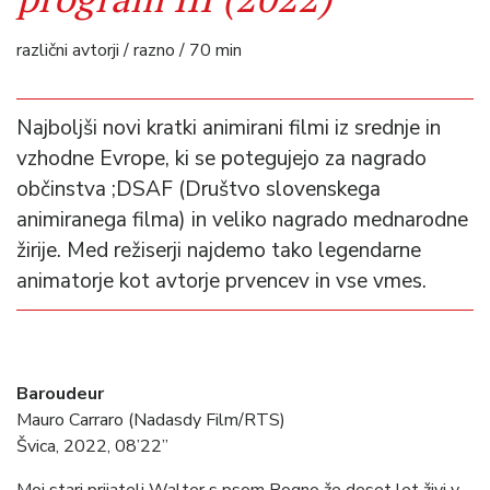
različni avtorji / razno / 70 min
Najboljši novi kratki animirani filmi iz srednje in
vzhodne Evrope, ki se potegujejo za nagrado
občinstva ;DSAF (Društvo slovenskega
animiranega filma) in veliko nagrado mednarodne
žirije. Med režiserji najdemo tako legendarne
animatorje kot avtorje prvencev in vse vmes.
Baroudeur
Mauro Carraro (Nadasdy Film/RTS)
Švica, 2022, 08’22”