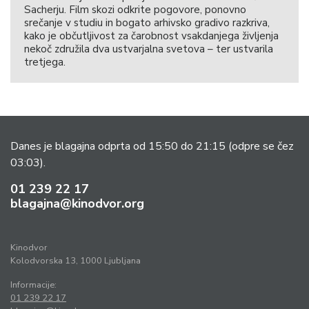
Sacherju. Film skozi odkrite pogovore, ponovno
srečanje v studiu in bogato arhivsko gradivo razkriva,
kako je občutljivost za čarobnost vsakdanjega življenja
nekoč združila dva ustvarjalna svetova – ter ustvarila
tretjega.
Danes je blagajna odprta od 15:50 do 21:15
(odpre se čez
03:03).
01 239 22 17
blagajna@kinodvor.org
Kinodvor
Kolodvorska 13, 1000 Ljubljana
Informacije:
01 239 22 17