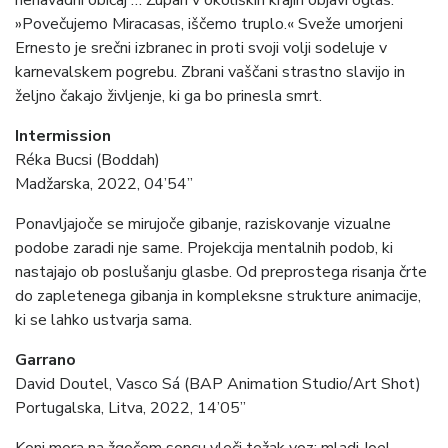
nenavadni običaj … Župan v okoliških krajih objavi oglas:
»Povečujemo Miracasas, iščemo truplo.« Sveže umorjeni
Ernesto je srečni izbranec in proti svoji volji sodeluje v
karnevalskem pogrebu. Zbrani vaščani strastno slavijo in
željno čakajo življenje, ki ga bo prinesla smrt.
Intermission
Réka Bucsi (Boddah)
Madžarska, 2022, 04’54”
Ponavljajoče se mirujoče gibanje, raziskovanje vizualne
podobe zaradi nje same. Projekcija mentalnih podob, ki
nastajajo ob poslušanju glasbe. Od preprostega risanja črte
do zapletenega gibanja in kompleksne strukture animacije,
ki se lahko ustvarja sama.
Garrano
David Doutel, Vasco Sá (BAP Animation Studio/Art Shot)
Portugalska, Litva, 2022, 14’05”