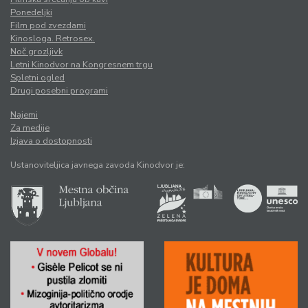
Ponedeljki
Film pod zvezdami
Kinosloga. Retrosex.
Noč grozljivk
Letni Kinodvor na Kongresnem trgu
Spletni ogled
Drugi posebni programi
Najemi
Za medije
Izjava o dostopnosti
Ustanoviteljica javnega zavoda Kinodvor je: