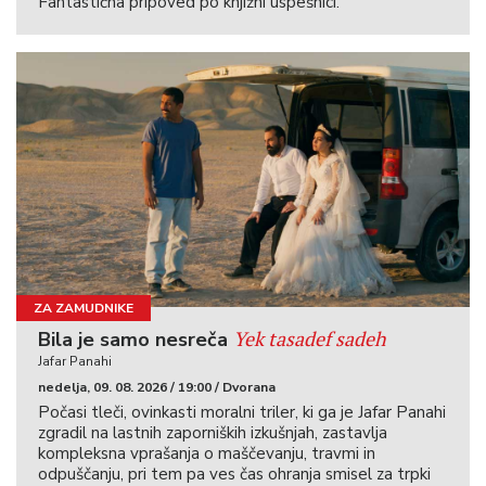
Fantastična pripoved po knjižni uspešnici.
ZA ZAMUDNIKE
Yek tasadef sadeh
Bila je samo nesreča
Jafar Panahi
nedelja, 09. 08. 2026 / 19:00 / Dvorana
Počasi tleči, ovinkasti moralni triler, ki ga je Jafar Panahi
zgradil na lastnih zaporniških izkušnjah, zastavlja
kompleksna vprašanja o maščevanju, travmi in
odpuščanju, pri tem pa ves čas ohranja smisel za trpki