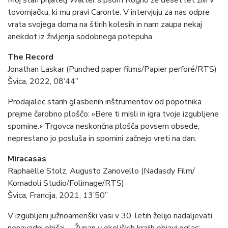
Moj stari prijatelj Walter s psom Rogno že deset let živi v
tovornjačku, ki mu pravi Caronte. V intervjuju za nas odpre
vrata svojega doma na štirih kolesih in nam zaupa nekaj
anekdot iz življenja sodobnega potepuha.
The Record
Jonathan Laskar (Punched paper films/Papier perforé/RTS)
Švica, 2022, 08’44”
Prodajalec starih glasbenih inštrumentov od popotnika
prejme čarobno ploščo: »Bere ti misli in igra tvoje izgubljene
spomine.« Trgovca neskončna plošča povsem obsede,
neprestano jo posluša in spomini začnejo vreti na dan.
Miracasas
Raphaëlle Stolz, Augusto Zanovello (Nadasdy Film/
Komadoli Studio/Folimage/RTS)
Švica, Francija, 2021, 13’50”
V izgubljeni južnoameriški vasi v 30. letih želijo nadaljevati