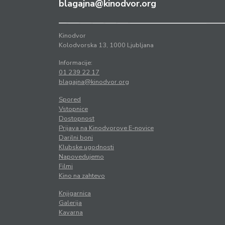
blagajna@kinodvor.org
Kinodvor
Kolodvorska 13, 1000 Ljubljana
Informacije:
01 239 22 17
blagajna@kinodvor.org
Spored
Vstopnice
Dostopnost
Prijava na Kinodvorove E-novice
Darilni boni
Klubske ugodnosti
Napovedujemo
Filmi
Kino na zahtevo
Knjigarnica
Galerija
Kavarna