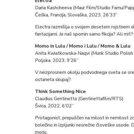
Electra
Daria Kashcheeva (Maur Film/Studio Famu/Pap
Češka, Francija, Slovaška, 2023, 26’33”
Electra razmišlja o svojem desetem rojstnem dne
fantazijami. Je naš spomin samo fikcija? Ali mit?
Momo in Lulu / Momo i Lulu / Momo & Lulu
Anita Kwiatkowska-Naqvi (Munk Studio Polish
Poljska, 2023, 9’26”
V neizprosnem okolju podvodnega sveta se srečat
ostaneta skupaj?
Think Something Nice
Claudius Gentinetta (Gentinettafilm/RTS)
Švica, 2022, 6’02”
Protagonist, prepuščen na milost in nemilost z
bolečino in izpljunki nesrečne človeške usode. D
morju.