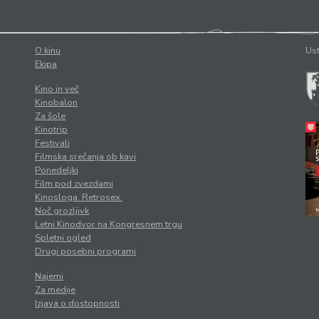
O kinu
Ust
Ekipa
Kino in več
Kinobalon
Za šole
Kinotrip
Festivali
Filmska srečanja ob kavi
Ponedeljki
Film pod zvezdami
Kinosloga. Retrosex.
Noč grozljivk
Letni Kinodvor na Kongresnem trgu
Spletni ogled
Drugi posebni programi
Najemi
Za medije
Izjava o dostopnosti