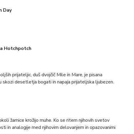
h Day
na Hotchpotch
ljših prijateljic, duš dvojčič Mile in Mare, je pisana
ju skozi desetletja bogati in napaja prijateljska ljubezen.
 okoli žarnice krožijo muhe. Ko se ritem njihovih svetov
sti in analogije med njihovim delovanjem in opazovanimi