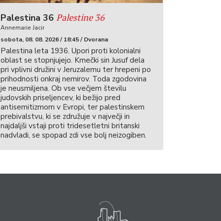
Palestine 36
Palestina 36
Annemarie Jacir
sobota, 08. 08. 2026 / 18:45 / Dvorana
Palestina leta 1936. Upori proti kolonialni
oblast se stopnjujejo. Kmečki sin Jusuf dela
pri vplivni družini v Jeruzalemu ter hrepeni po
prihodnosti onkraj nemirov. Toda zgodovina
je neusmiljena. Ob vse večjem številu
judovskih priseljencev, ki bežijo pred
antisemitizmom v Evropi, ter palestinskem
prebivalstvu, ki se združuje v največji in
najdaljši vstaji proti tridesetletni britanski
nadvladi, se spopad zdi vse bolj neizogiben.