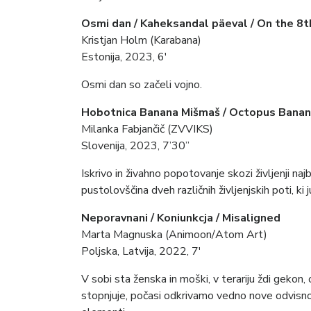
Osmi dan / Kaheksandal päeval / On the 8t
Kristjan Holm (Karabana)
Estonija, 2023, 6′
Osmi dan so začeli vojno.
Hobotnica Banana Mišmaš / Octopus Bana
Milanka Fabjančič (ZVVIKS)
Slovenija, 2023, 7’30”
Iskrivo in živahno popotovanje skozi življenji najbo
pustolovščina dveh različnih življenjskih poti, ki 
Neporavnani / Koniunkcja / Misaligned
Marta Magnuska (Animoon/Atom Art)
Poljska, Latvija, 2022, 7′
V sobi sta ženska in moški, v terariju ždi gekon,
stopnjuje, počasi odkrivamo vedno nove odvisno