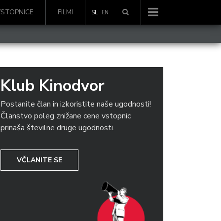
VSTOPNICE
FILMI
SL
EN
Klub Kinodvor
Postanite član in izkoristite naše ugodnosti!
Članstvo poleg znižane cene vstopnic
prinaša številne druge ugodnosti.
VČLANITE SE