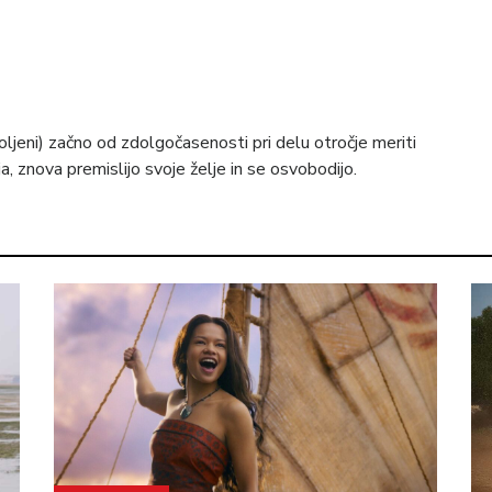
ljeni) začno od zdolgočasenosti pri delu otročje meriti
, znova premislijo svoje želje in se osvobodijo.