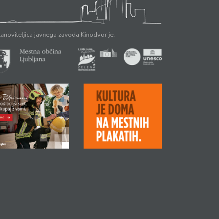
anoviteljica javnega zavoda Kinodvor je: