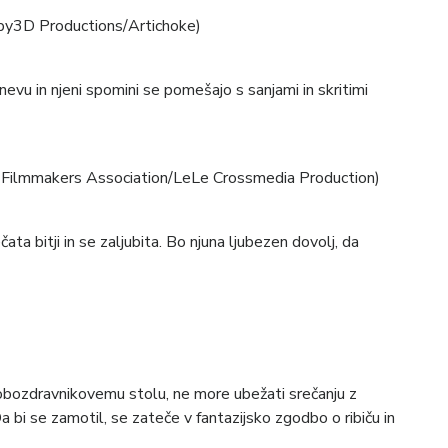
py3D Productions/Artichoke)
vu in njeni spomini se pomešajo s sanjami in skritimi
 Filmmakers Association/LeLe Crossmedia Production)
a bitji in se zaljubita. Bo njuna ljubezen dovolj, da
obozdravnikovemu stolu, ne more ubežati srečanju z
a bi se zamotil, se zateče v fantazijsko zgodbo o ribiču in