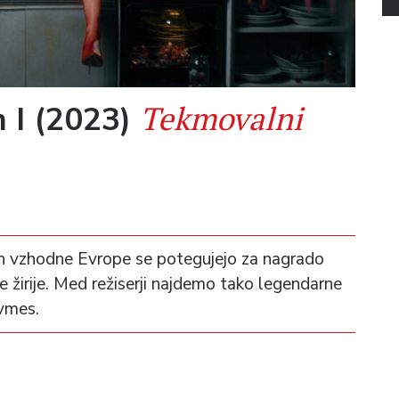
Tekmovalni
 I (2023)
e in vzhodne Evrope se potegujejo za nagrado
 žirije. Med režiserji najdemo tako legendarne
 vmes.