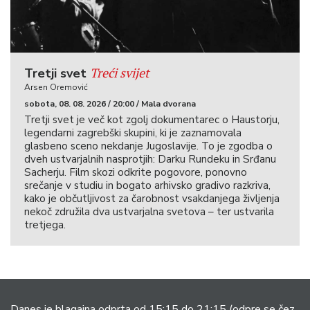
Treći svijet
Tretji svet
Arsen Oremović
sobota, 08. 08. 2026 / 20:00 / Mala dvorana
Tretji svet je več kot zgolj dokumentarec o Haustorju,
legendarni zagrebški skupini, ki je zaznamovala
glasbeno sceno nekdanje Jugoslavije. To je zgodba o
dveh ustvarjalnih nasprotjih: Darku Rundeku in Srđanu
Sacherju. Film skozi odkrite pogovore, ponovno
srečanje v studiu in bogato arhivsko gradivo razkriva,
kako je občutljivost za čarobnost vsakdanjega življenja
nekoč združila dva ustvarjalna svetova – ter ustvarila
tretjega.
Danes je blagajna odprta od 15:15 do 21:15
(odpre se čez