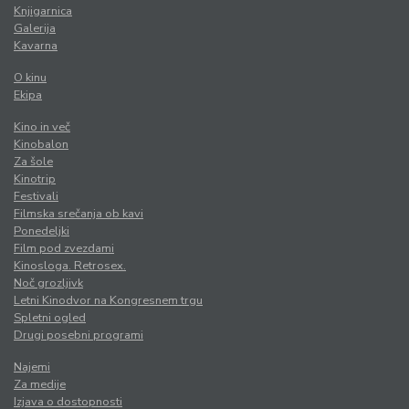
Knjigarnica
Galerija
Kavarna
O kinu
Ekipa
Kino in več
Kinobalon
Za šole
Kinotrip
Festivali
Filmska srečanja ob kavi
Ponedeljki
Film pod zvezdami
Kinosloga. Retrosex.
Noč grozljivk
Letni Kinodvor na Kongresnem trgu
Spletni ogled
Drugi posebni programi
Najemi
Za medije
Izjava o dostopnosti