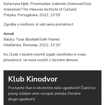
Katarzyna Kijek, Przemysław Adamski (Animoon/Cola
Animation/The Masovia Institute of Culture)
Poljska, Portugalska, 2022, 10’55”
Zgodba o moškem, ki vidi samo preteklost.
Amok
Balász Turai (Boddah/Safe Frame)
Madžarska, Romunija, 2022, 14’20”
Ko Clyde v bizarni nesreči izgubi zaročenko in svojo
privlačnost, se mora soočiti z lastnimi demoni.
Klub Kinodvor
Postanite član in izkoristite naše ugodnosti! Članstvo
poleg znižane cene vstopnic prinaša številne
druge ugodnosti.