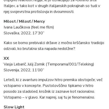
otipljivo realnost regije, ki jo označujejo za »zeleno srce
Italije«, a tako kot v drugih italijanskih pokrajinah so tudi v
njej svojevrstna protislovja in dvoumnosti.
Milost / Milosť / Mercy
Ivana Laučikova (feel me film)
Slovaška, 2022, 17’30”
Kako se bomo prebivalci države z močno krščansko tradicijo
odzvali, ko brutalna sila napada nedolžne?
XX
Vasja Lebarič, Julij Zornik (Temporama/001/Teleking)
Slovenija, 2022, 11’00”
Leteči, ki z avanturo impulzov hitro premika obstoječe; več
vstopamo v koncepte. Pustolovščino tipkamo v hitro
posodo za sladoled, krožnik iz zaznave kot racionalno.
Vstopamo – v glavo. Kar naprej, saj tu je fenomenalno.
Slow Light