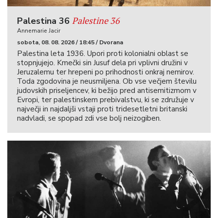
Palestine 36
Palestina 36
Annemarie Jacir
sobota, 08. 08. 2026 / 18:45 / Dvorana
Palestina leta 1936. Upori proti kolonialni oblast se
stopnjujejo. Kmečki sin Jusuf dela pri vplivni družini v
Jeruzalemu ter hrepeni po prihodnosti onkraj nemirov.
Toda zgodovina je neusmiljena. Ob vse večjem številu
judovskih priseljencev, ki bežijo pred antisemitizmom v
Evropi, ter palestinskem prebivalstvu, ki se združuje v
največji in najdaljši vstaji proti tridesetletni britanski
nadvladi, se spopad zdi vse bolj neizogiben.