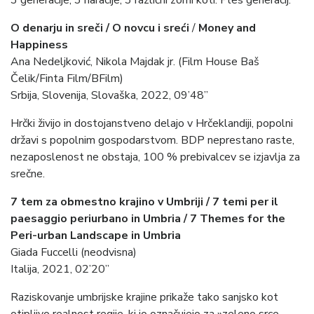
3 generacije, 3 naracije, 3 različni zorni koti. Ples generacij.
O denarju in sreči /
O novcu i sreći
/
Money and
Happiness
Ana Nedeljković, Nikola Majdak jr. (Film House Baš
Čelik/Finta Film/BFilm)
Srbija, Slovenija, Slovaška, 2022, 09’48”
Hrčki živijo in dostojanstveno delajo v Hrčeklandiji, popolni
državi s popolnim gospodarstvom. BDP neprestano raste,
nezaposlenost ne obstaja, 100 % prebivalcev se izjavlja za
srečne.
7 tem za obmestno krajino v Umbriji / 7 temi per il
paesaggio periurbano in Umbria / 7 Themes for the
Peri-urban Landscape in Umbria
Giada Fuccelli (neodvisna)
Italija, 2021, 02’20”
Raziskovanje umbrijske krajine prikaže tako sanjsko kot