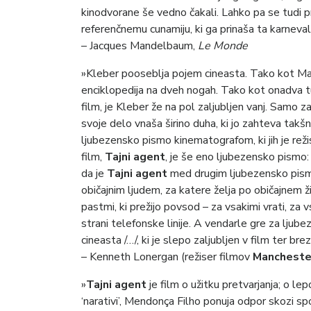
kinodvorane še vedno čakali. Lahko pa se tudi 
referenčnemu cunamiju, ki ga prinaša ta karnevals
– Jacques Mandelbaum,
Le Monde
»Kleber pooseblja pojem cineasta. Tako kot Mart
enciklopedija na dveh nogah. Tako kot onadva tu
film, je Kleber že na pol zaljubljen vanj. Samo z
svoje delo vnaša širino duha, ki jo zahteva takšn
ljubezensko pismo kinematografom, ki jih je rež
film,
Tajni agent
, je še eno ljubezensko pismo: 
da je
Tajni agent
med drugim ljubezensko pismo
običajnim ljudem, za katere želja po običajnem 
pastmi, ki prežijo povsod – za vsakimi vrati, z
strani telefonske linije. A vendarle gre za lju
cineasta /…/, ki je slepo zaljubljen v film ter brez
– Kenneth Lonergan (režiser filmov
Mancheste
»
Tajni agent
je film o užitku pretvarjanja; o le
‘narativi’, Mendonça Filho ponuja odpor skozi sp