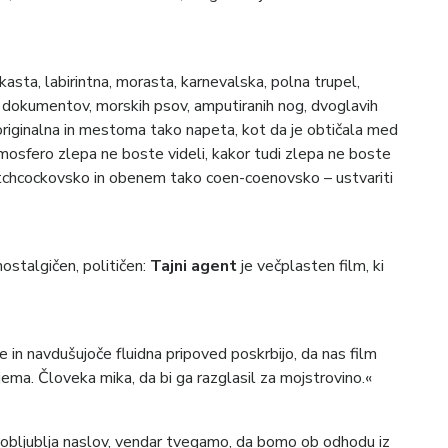
nkasta, labirintna, morasta, karnevalska, polna trupel,
ih dokumentov, morskih psov, amputiranih nog, dvoglavih
 originalna in mestoma tako napeta, kot da je obtičala med
osfero zlepa ne boste videli, kakor tudi zlepa ne boste
o hitchcockovsko in obenem tako coen-coenovsko – ustvariti
nostalgičen, političen:
Tajni agent
je večplasten film, ki
in navdušujoče fluidna pripoved poskrbijo, da nas film
ijema. Človeka mika, da bi ga razglasil za mojstrovino.«
 obljublja naslov, vendar tvegamo, da bomo ob odhodu iz