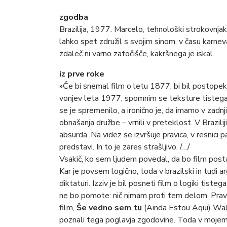
zgodba
Brazilija, 1977. Marcelo, tehnološki strokovnjak 
lahko spet združil s svojim sinom, v času karne
zdaleč ni varno zatočišče, kakršnega je iskal.
iz prve roke
»Če bi snemal film o letu 1877, bi bil postop
vonjev leta 1977, spomnim se teksture tistega ča
se je spremenilo, a ironično je, da imamo v zadn
obnašanja družbe – vrnili v preteklost. V Brazil
absurda. Na videz se izvršuje pravica, v resnici p
predstavi. In to je zares strašljivo. /…/
Vsakič, ko sem ljudem povedal, da bo film postavl
Kar je povsem logično, toda v brazilski in tudi 
diktaturi. Izziv je bil posneti film o logiki tist
ne bo pomote: nič nimam proti tem delom. Pravz
film,
Še vedno sem tu
(Ainda Estou Aqui) Walt
poznali tega poglavja zgodovine. Toda v mojem