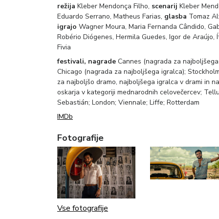
režija
Kleber Mendonça Filho,
scenarij
Kleber Mend
Eduardo Serrano, Matheus Farias,
glasba
Tomaz Alv
igrajo
Wagner Moura, Maria Fernanda Cândido, Gabrie
Robério Diógenes, Hermila Guedes, Igor de Araújo, Ít
Fivia
festivali, nagrade
Cannes (nagrada za najboljšega i
Chicago (nagrada za najboljšega igralca); Stockholm 
za najboljšo dramo, najboljšega igralca v drami in na
oskarja v kategoriji mednarodnih celovečercev; Tell
Sebastián; London; Viennale; Liffe; Rotterdam
IMDb
Fotografije
Vse fotografije