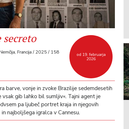
 secreto
Nemčija, Francija / 2025 / 158
od 19. februarja
2026
a barve, vonje in zvoke Brazilije sedemdesetih
e vsak gib lahko bil sumljiv«. Tajni agent je
predvsem pa ljubeč portret kraja in njegovih
 in najboljšega igralca v Cannesu.