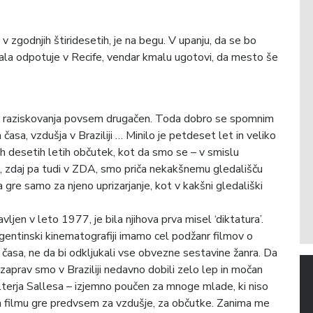
v zgodnjih štiridesetih, je na begu. V upanju, da se bo
vala odpotuje v Recife, vendar kmalu ugotovi, da mesto še
ek raziskovanja povsem drugačen. Toda dobro se spomnim
sa, vzdušja v Braziliji … Minilo je petdeset let in veliko
jih desetih letih občutek, kot da smo se – v smislu
iji, zdaj pa tudi v ZDA, smo priča nekakšnemu gledališču
a gre samo za njeno uprizarjanje, kot v kakšni gledališki
jen v leto 1977, je bila njihova prva misel ‘diktatura’.
argentinski kinematografiji imamo cel podžanr filmov o
ega časa, ne da bi odkljukali vse obvezne sestavine žanra. Da
aprav smo v Braziliji nedavno dobili zelo lep in močan
erja Sallesa – izjemno poučen za mnoge mlade, ki niso
 filmu gre predvsem za vzdušje, za občutke. Zanima me