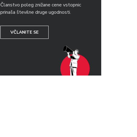
Članstvo poleg znižane cene vstopnic
prinaša številne druge ugodnosti.
VČLANITE SE