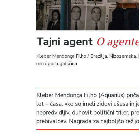
O agente
Tajni agent
Kleber Mendonça Filho / Brazilija, Nizozemska, 
min / portugalščina
Kleber Mendonça Filho (Aquarius) pričar
let – časa, »ko so imeli zidovi ušesa in j
nepredvidljiv, duhovit politični triler, 
prebivalcev. Nagrada za najboljšo režijo