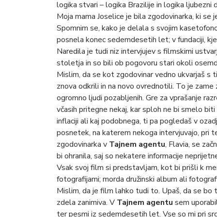
logika stvari – logika Brazilije in logika ljubezn
Moja mama Joselice je bila zgodovinarka, ki se
Spomnim se, kako je delala s svojim kasetofono
posnela konec sedemdesetih let; v fundaciji, kjer
Naredila je tudi niz intervjujev s filmskimi ustvar
stoletja in so bili ob pogovoru stari okoli osemd
Mislim, da se kot zgodovinar vedno ukvarjaš s tist
znova odkrili in na novo ovrednotili. To je zame 
ogromno ljudi pozabljenih. Gre za vprašanje razre
včasih pritegne nekaj, kar sploh ne bi smelo biti 
inflaciji ali kaj podobnega, ti pa pogledaš v oza
posnetek, na katerem nekoga intervjuvajo, pri te
zgodovinarka v
Tajnem agentu
, Flavia, se zač
bi ohranila, saj so nekatere informacije neprijetn
Vsak svoj film si predstavljam, kot bi prišli k 
fotografijami; morda družinski album ali fotograf
Mislim, da je film lahko tudi to. Upaš, da se bo
zdela zanimiva. V
Tajnem agentu
sem uporabil 
ter pesmi iz sedemdesetih let. Vse so mi pri sr