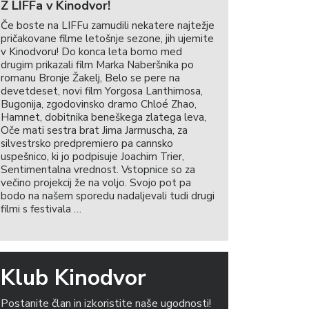
Z LIFFa v Kinodvor!
Če boste na LIFFu zamudili nekatere najtežje
pričakovane filme letošnje sezone, jih ujemite
v Kinodvoru! Do konca leta bomo med
drugim prikazali film Marka Naberšnika po
romanu Bronje Žakelj, Belo se pere na
devetdeset, novi film Yorgosa Lanthimosa,
Bugonija, zgodovinsko dramo Chloé Zhao,
Hamnet, dobitnika beneškega zlatega leva,
Oče mati sestra brat Jima Jarmuscha, za
silvestrsko predpremiero pa cannsko
uspešnico, ki jo podpisuje Joachim Trier,
Sentimentalna vrednost. Vstopnice so za
večino projekcij že na voljo. Svojo pot pa
bodo na našem sporedu nadaljevali tudi drugi
filmi s festivala …
Klub Kinodvor
Postanite član in izkoristite naše ugodnosti!