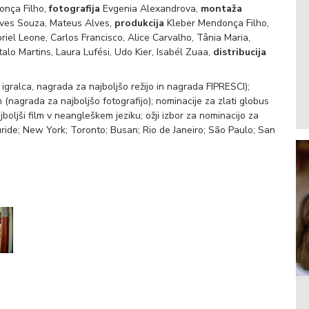
onça Filho,
fotografija
Evgenia Alexandrova,
montaža
es Souza, Mateus Alves,
produkcija
Kleber Mendonça Filho,
l Leone, Carlos Francisco, Alice Carvalho, Tânia Maria,
alo Martins, Laura Lufési, Udo Kier, Isabél Zuaa,
distribucija
gralca, nagrada za najboljšo režijo in nagrada FIPRESCI);
(nagrada za najboljšo fotografijo); nominacije za zlati globus
jboljši film v neangleškem jeziku; ožji izbor za nominacijo za
uride; New York; Toronto; Busan; Rio de Janeiro; São Paulo; San