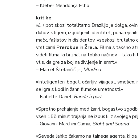
– Kleber Mendonça Filho
kritike
»/…/ pot skozi totalitarno Brazilijo je dolga, ovi
duhov, stigem, izgubljenih identitet, ponarejen
mačk, fašistov in disidentov, vseskozi brutalno
vrsticami
Prerokbe
in
Žrela.
Filma s takšno atm
videli filma, ki bi znal na toliko načinov – tak
vtis, da gre za boj na življenje in smrt.«
– Marcel Štefančič, jr.,
Mladina
»Inteligenten, bogat, očarljiv, vijugast, smešen, 
se igra s kodi in žanri filmske umetnosti.«
– Isabelle Danel,
Bande à part
»Spretno prehajanje med žanri, bogastvo zgodbe 
vseh 158 minut trajanja ne izpusti iz svojega pr
– Giovanni Marchini Camia,
Sight and Sound
»Seveda lahko čakamo na tajnega agenta, ki ga