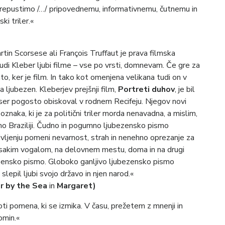
prepustimo /…/ pripovednemu, informativnemu, čutnemu in
ki triler.«
in Scorsese ali François Truffaut je prava filmska
di Kleber ljubi filme – vse po vrsti, domnevam. Če gre za
ato, ker je film. In tako kot omenjena velikana tudi on v
a ljubezen. Kleberjev prejšnji film,
Portreti duhov
, je bil
iser pogosto obiskoval v rodnem Recifeju. Njegov novi
oznaka, ki je za politični triler morda nenavadna, a mislim,
 Braziliji. Čudno in pogumno ljubezensko pismo
življenju pomeni nevarnost, strah in nenehno oprezanje za
a vsakim vogalom, na delovnem mestu, doma in na drugi
bezensko pismo. Globoko ganljivo ljubezensko pismo
 slepil ljubi svojo državo in njen narod.«
r by the Sea
in
Margaret)
poti pomena, ki se izmika. V času, prežetem z mnenji in
omin.«