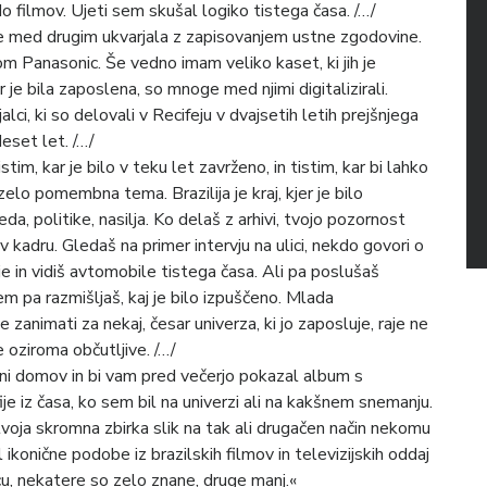
i do filmov. Ujeti sem skušal logiko tistega časa. /…/
 je med drugim ukvarjala z zapisovanjem ustne zgodovine.
m Panasonic. Še vedno imam veliko kaset, ki jih je
 je bila zaposlena, so mnoge med njimi digitalizirali.
jalci, ki so delovali v Recifeju v dvajsetih letih prejšnjega
eset let. /…/
im, kar je bilo v teku let zavrženo, in tistim, kar bi lahko
zelo pomembna tema. Brazilija je kraj, kjer je bilo
da, politike, nasilja. Ko delaš z arhivi, tvojo pozornost
v kadru. Gledaš na primer intervju na ulici, nekdo govori o
dje in vidiš avtomobile tistega časa. Ali pa poslušaš
m pa razmišljaš, kaj je bilo izpuščeno. Mlada
ne zanimati za nekaj, česar univerza, ki jo zaposluje, raje ne
e oziroma občutljive. /…/
meni domov in bi vam pred večerjo pokazal album s
ije iz časa, ko sem bil na univerzi ali na kakšnem snemanju.
 tvoja skromna zbirka slik na tak ali drugačen način nekomu
ikonične podobe iz brazilskih filmov in televizijskih oddaj
cu, nekatere so zelo znane, druge manj.«