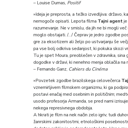
– Louise Dumas,
Positif
»Ideja je preprosta, a težko izvedljiva: državo, ka
nemogoče opisati. Lepota filma
Tajni agent
je
razumevanje. Ne v smislu, da jih ne bi mogli ve
moglo obstajati. /…/ Čeprav je jedro zgodbe po
gre za eksotizem ali željo po ustvarjanju še 
pa vse bolj odkriva sedanjost, ki pokuka skozi v
Tu je spet Moura, preoblečen v zdravnika, sina
dogodke v državi, ki nenehno menja oblačila na
– Fernando Ganz,
Cahiers du Cinéma
»Povzetek zgodbe brazilskega celovečerca
Ta
vznemirljivem filmskem organizmu, ki ga podpisu
postavi enačaj med osebnim in političnim; medt
usodo profesorja Armanda, se pred nami izrisuje 
nekega represivnega obdobja.
A hkrati je film na nek način zelo igriv, tudi du
žanrskimi zakonitostmi, etnološkimi posebnostmi