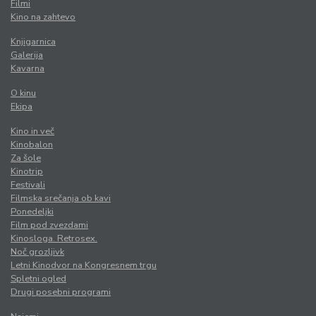
Filmi
Kino na zahtevo
Knjigarnica
Galerija
Kavarna
O kinu
Ekipa
Kino in več
Kinobalon
Za šole
Kinotrip
Festivali
Filmska srečanja ob kavi
Ponedeljki
Film pod zvezdami
Kinosloga. Retrosex.
Noč grozljivk
Letni Kinodvor na Kongresnem trgu
Spletni ogled
Drugi posebni programi