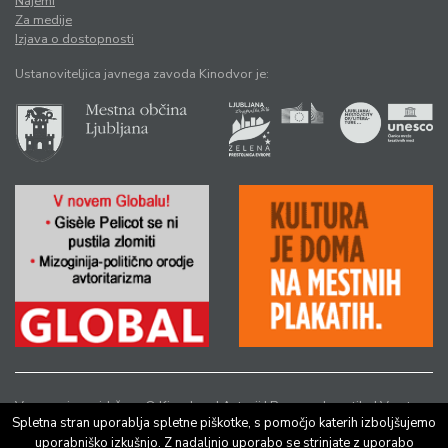
Najemi
Za medije
Izjava o dostopnosti
Ustanoviteljica javnega zavoda Kinodvor je:
Vse pravice pridržane © Kinodvor |
Avtorji
|
Pravno obvestilo
|
Varstvo
Spletna stran uporablja spletne piškotke, s pomočjo katerih izboljšujemo
osebnih podatkov
uporabniško izkušnjo. Z nadaljnjo uporabo se strinjate z uporabo