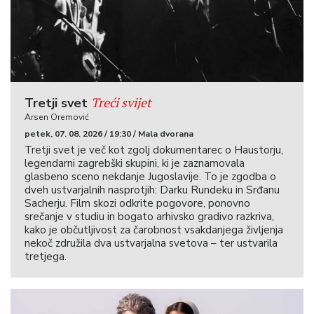
Treći svijet
Tretji svet
Arsen Oremović
petek, 07. 08. 2026 / 19:30 / Mala dvorana
Tretji svet je več kot zgolj dokumentarec o Haustorju,
legendarni zagrebški skupini, ki je zaznamovala
glasbeno sceno nekdanje Jugoslavije. To je zgodba o
dveh ustvarjalnih nasprotjih: Darku Rundeku in Srđanu
Sacherju. Film skozi odkrite pogovore, ponovno
srečanje v studiu in bogato arhivsko gradivo razkriva,
kako je občutljivost za čarobnost vsakdanjega življenja
nekoč združila dva ustvarjalna svetova – ter ustvarila
tretjega.