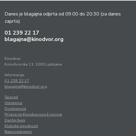
Danes je blagajna odprta od 09:00 do 20:30
(za danes
zaprto).
01 239 22 17
blagajna@kinodvor.org
Kinodvor
Kolodvorska 13, 1000 Ljubljana
Informacije:
01 239 22 17
blagajna@kinodvor.org
Spored
Vstopnice
Dostopnost
Prijava na Kinodvorove E-novice
Darilni boni
Klubske ugodnosti
Napovedujemo