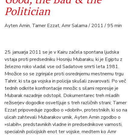
Politician
Ayten Amin, Tamer Ezzat, Amr Salama / 2011 / 95 min
25. januarja 2011 se je v Kairu začela spontana ljudska
vstaja proti predsedniku Hosniju Mubaraku, ki je Egiptu z
železno roko vladal vse od Sadatove smrti leta 1981.
Množice so se zgrinjale proti osrednjemu mestnemu trgu
Tahrir, ki sta ga vojska in policija skušali zavarovati. Po več
tednih odkrite konfrontacije množic s silami represije je
Mubarak nazadnje odstopil. Dokumentarec treh mladih
režiserjev dogodke osvetljuje s treh različnih strani; Tamer
Ezzat pripoveduje zgodbo o »dobrih«, protestnikih, ki so na
ulicah zahtevali Mubarakov umik, Ayten Amin zgodbo o
»slabih«, predstavnikih vladne in predsednikove varnosti,
specialnih policijskih enot ter vojske, medtem ko Amr