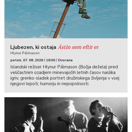
Ástin sem eftir er
Ljubezen, ki ostaja
Hlynur Pálmason
petek, 07. 08. 2026 / 18:00 / Dvorana
Islandski režiser Hlynur Pálmason (Božja dežela) pred
veličastnim ozadjem minevajočih letnih časov naslika
igriv, grenko-sladek portret družinskega življenja v vsej
njegovi lepoti, humorju in nepopolnosti.