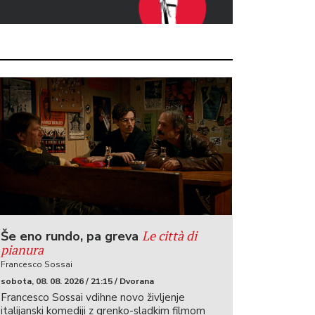
Le città di
Še eno rundo, pa greva
pianura
Francesco Sossai
sobota, 08. 08. 2026 / 21:15 / Dvorana
Francesco Sossai vdihne novo življenje
italijanski komediji z grenko-sladkim filmom