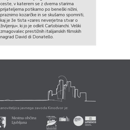
ceste, v katerem se z dvema starima
prijateljema potikamo po beneški nižini,
praznimo kozarčke in se skušamo spomniti,
kaj je že tista »zares neverjetna stvar o
življenju«, ki jo je odkril Carlobianchi. Veliki
zmagovalec prestižnih italijanskih filmskih
nagrad David di Donatello.
anoviteljica javnega zavoda Kinodvor je: