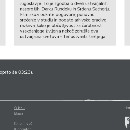
Jugoslavije. To je zgodba o dveh ustvarjalnih
nasprotjih: Darku Rundeku in Srđanu Sacherju.
Film skozi odkrite pogovore, ponovno
srečanje v studiu in bogato arhivsko gradivo
razkriva, kako je občutljivost za čarobnost
vsakdanjega življenja nekoč združila dva
ustvarjalna svetova – ter ustvarila tretjega.
dprto še 03:23).
O kinu
Ust
Ekipa
Kino in več
Kinobalon