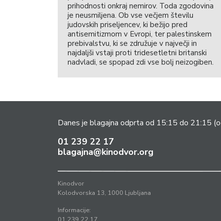
prihodnosti onkraj nemirov. Toda zgodovina
je neusmiljena. Ob vse večjem številu
judovskih priseljencev, ki bežijo pred
antisemitizmom v Evropi, ter palestinskem
prebivalstvu, ki se združuje v največji in
najdaljši vstaji proti tridesetletni britanski
nadvladi, se spopad zdi vse bolj neizogiben.
Danes je blagajna odprta od 15:15 do 21:15
(o
01 239 22 17
blagajna@kinodvor.org
Kinodvor
Kolodvorska 13, 1000 Ljubljana
Informacije:
01 239 22 17