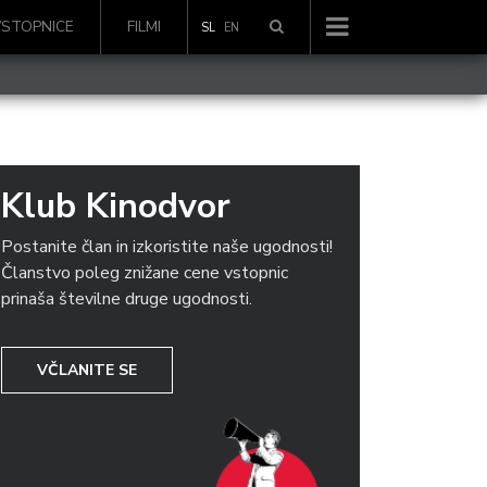
VSTOPNICE
FILMI
SL
EN
Klub Kinodvor
Postanite član in izkoristite naše ugodnosti!
Članstvo poleg znižane cene vstopnic
prinaša številne druge ugodnosti.
VČLANITE SE