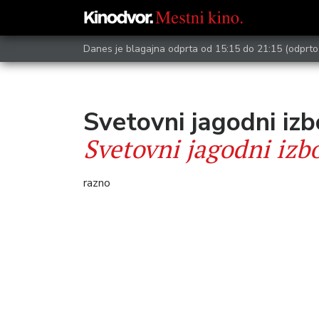
Danes je blagajna odprta od 15:15 do 21:15
(odprto
Svetovni jagodni izb
Svetovni jagodni izb
razno