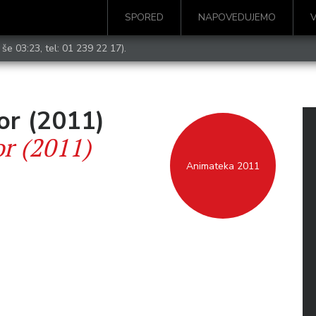
SPORED
NAPOVEDUJEMO
 še 03:23, tel:
01 239 22 17
).
or (2011)
or (2011)
Animateka 2011