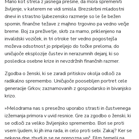
Mario kot strela z jasnega prešine, da mora spremeniti
življenje, v katerem ne vidi smisla. Brezskrbni mladostni
dnevi in strastno ljubezensko razmerje so le še bežen
spomin, finančne težave z majhno trgovino pa vedno večje
breme. Boj za preživetje, skrb za mamo, priklenjeno na
invalidski voziček, in tri otroke ter vedno pogostejša
moževa odsotnost jo pripeljejo do točke preloma, do
uničujoče eksplozije čustev in nerazumnih dejanj, ki so
posledica osebne krize in nevzdržnih finančnih razmer.
Zgodba o ženski, ki se zaradi pritiskov okolja odloči za
radikalno spremembo. Uničujoče poosebljen portret cele
generacije Grkov, zaznamovanih z gospodarsko in bivanjsko
krizo.
»Melodrama nas s presežno uporabo strasti in čustvenega
izžemanja primora v uvid resnice. Gre za zgodbo o ženski, ki
se odloči za veliko življenjsko spremembo. Bori se proti
vsem ljudem, ki jih ima rada, in celo proti sebi. Zakaj? Ker se
nekega dne zbudi in se ne prepozna več. Film temelji na