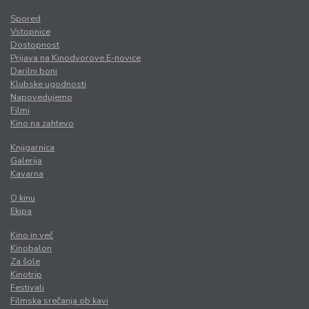
Spored
Vstopnice
Dostopnost
Prijava na Kinodvorove E-novice
Darilni boni
Klubske ugodnosti
Napovedujemo
Filmi
Kino na zahtevo
Knjigarnica
Galerija
Kavarna
O kinu
Ekipa
Kino in več
Kinobalon
Za šole
Kinotrip
Festivali
Filmska srečanja ob kavi