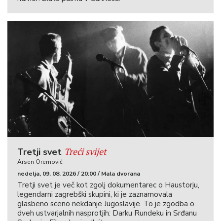
Treći svijet
Tretji svet
Arsen Oremović
nedelja, 09. 08. 2026 / 20:00 / Mala dvorana
Tretji svet je več kot zgolj dokumentarec o Haustorju,
legendarni zagrebški skupini, ki je zaznamovala
glasbeno sceno nekdanje Jugoslavije. To je zgodba o
dveh ustvarjalnih nasprotjih: Darku Rundeku in Srđanu