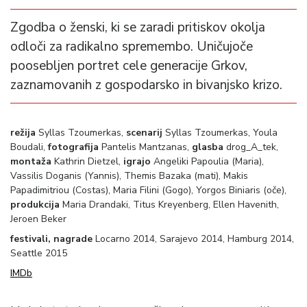
Zgodba o ženski, ki se zaradi pritiskov okolja
odloči za radikalno spremembo. Uničujoče
poosebljen portret cele generacije Grkov,
zaznamovanih z gospodarsko in bivanjsko krizo.
režija
Syllas Tzoumerkas,
scenarij
Syllas Tzoumerkas, Youla
Boudali,
fotografija
Pantelis Mantzanas,
glasba
drog_A_tek,
montaža
Kathrin Dietzel,
igrajo
Angeliki Papoulia (Maria),
Vassilis Doganis (Yannis), Themis Bazaka (mati), Makis
Papadimitriou (Costas), Maria Filini (Gogo), Yorgos Biniaris (oče),
produkcija
Maria Drandaki, Titus Kreyenberg, Ellen Havenith,
Jeroen Beker
festivali, nagrade
Locarno 2014, Sarajevo 2014, Hamburg 2014,
Seattle 2015
IMDb