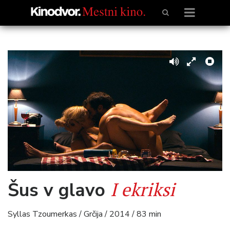
I ekriksi
Šus v glavo
Syllas Tzoumerkas / Grčija / 2014 / 83 min