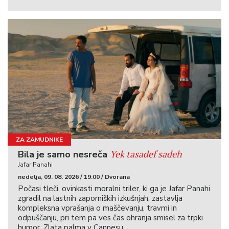
ZA ZAMUDNIKE
Yek tasadef sadeh
Bila je samo nesreča
Jafar Panahi
nedelja, 09. 08. 2026 / 19:00 / Dvorana
Počasi tleči, ovinkasti moralni triler, ki ga je Jafar Panahi
zgradil na lastnih zaporniških izkušnjah, zastavlja
kompleksna vprašanja o maščevanju, travmi in
odpuščanju, pri tem pa ves čas ohranja smisel za trpki
humor. Zlata palma v Cannesu.