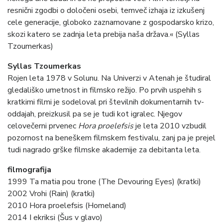
resnični zgodbi o določeni osebi, temveč izhaja iz izkušenj
cele generacije, globoko zaznamovane z gospodarsko krizo,
skozi katero se zadnja leta prebija naša država.« (Syllas
Tzoumerkas)
Syllas Tzoumerkas
Rojen leta 1978 v Solunu. Na Univerzi v Atenah je študiral
gledališko umetnost in filmsko režijo. Po prvih uspehih s
kratkimi filmi je sodeloval pri številnih dokumentarnih tv-
oddajah, preizkusil pa se je tudi kot igralec. Njegov
celovečerni prvenec
Hora proelefsis
je leta 2010 vzbudil
pozornost na beneškem filmskem festivalu, zanj pa je prejel
tudi nagrado grške filmske akademije za debitanta leta.
filmografija
1999 Ta matia pou trone (The Devouring Eyes) (kratki)
2002 Vrohi (Rain) (kratki)
2010 Hora proelefsis (Homeland)
2014 I ekriksi (Šus v glavo)