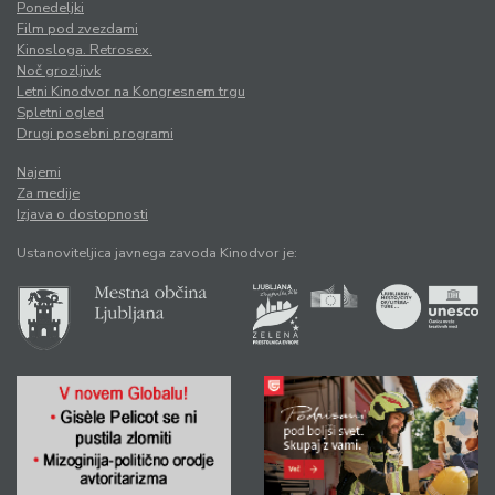
Ponedeljki
Film pod zvezdami
Kinosloga. Retrosex.
Noč grozljivk
Letni Kinodvor na Kongresnem trgu
Spletni ogled
Drugi posebni programi
Najemi
Za medije
Izjava o dostopnosti
Ustanoviteljica javnega zavoda Kinodvor je: