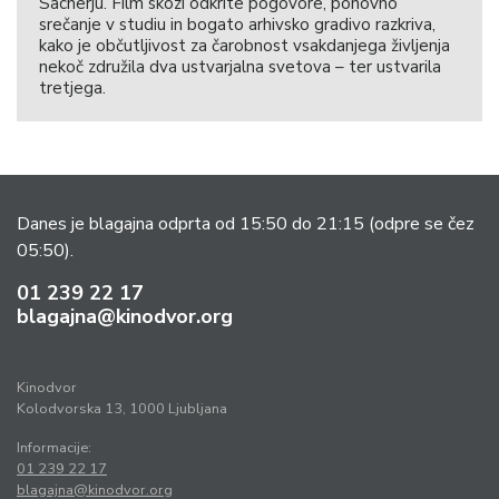
Sacherju. Film skozi odkrite pogovore, ponovno
srečanje v studiu in bogato arhivsko gradivo razkriva,
kako je občutljivost za čarobnost vsakdanjega življenja
nekoč združila dva ustvarjalna svetova – ter ustvarila
tretjega.
Danes je blagajna odprta od 15:50 do 21:15
(odpre se čez
05:50).
01 239 22 17
blagajna@kinodvor.org
Kinodvor
Kolodvorska 13, 1000 Ljubljana
Informacije:
01 239 22 17
blagajna@kinodvor.org