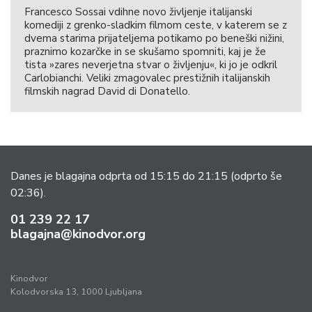
Francesco Sossai vdihne novo življenje italijanski
komediji z grenko-sladkim filmom ceste, v katerem se z
dvema starima prijateljema potikamo po beneški nižini,
praznimo kozarčke in se skušamo spomniti, kaj je že
tista »zares neverjetna stvar o življenju«, ki jo je odkril
Carlobianchi. Veliki zmagovalec prestižnih italijanskih
filmskih nagrad David di Donatello.
Danes je blagajna odprta od 15:15 do 21:15
(odprto še
02:36).
01 239 22 17
blagajna@kinodvor.org
Kinodvor
Kolodvorska 13, 1000 Ljubljana