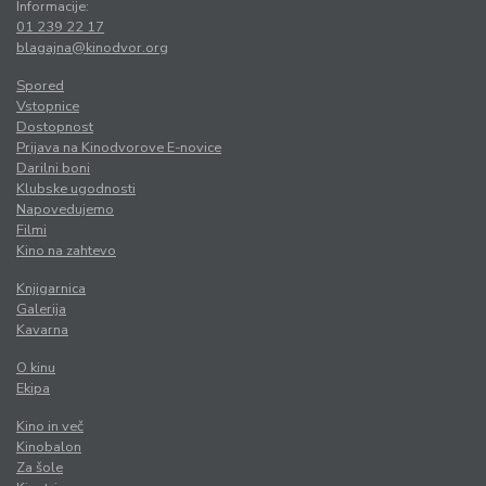
Informacije:
01 239 22 17
blagajna@kinodvor.org
Spored
Vstopnice
Dostopnost
Prijava na Kinodvorove E-novice
Darilni boni
Klubske ugodnosti
Napovedujemo
Filmi
Kino na zahtevo
Knjigarnica
Galerija
Kavarna
O kinu
Ekipa
Kino in več
Kinobalon
Za šole