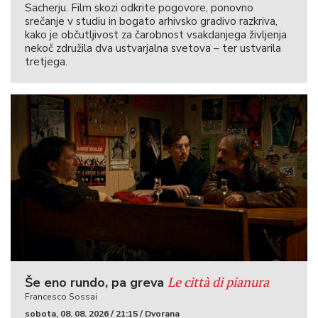
Sacherju. Film skozi odkrite pogovore, ponovno
srečanje v studiu in bogato arhivsko gradivo razkriva,
kako je občutljivost za čarobnost vsakdanjega življenja
nekoč združila dva ustvarjalna svetova – ter ustvarila
tretjega.
Le città di pianura
Še eno rundo, pa greva
Francesco Sossai
sobota, 08. 08. 2026 / 21:15 / Dvorana