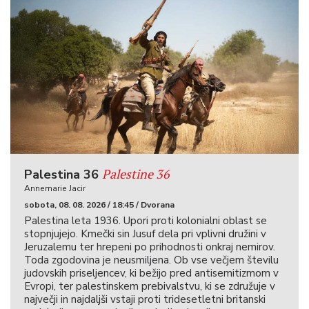
Palestine 36
Palestina 36
Annemarie Jacir
sobota, 08. 08. 2026 / 18:45 / Dvorana
Palestina leta 1936. Upori proti kolonialni oblast se
stopnjujejo. Kmečki sin Jusuf dela pri vplivni družini v
Jeruzalemu ter hrepeni po prihodnosti onkraj nemirov.
Toda zgodovina je neusmiljena. Ob vse večjem številu
judovskih priseljencev, ki bežijo pred antisemitizmom v
Evropi, ter palestinskem prebivalstvu, ki se združuje v
največji in najdaljši vstaji proti tridesetletni britanski