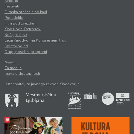
Kinotrip
Festivali
Filmska srečanja ob kavi
Ponedeljki
Film pod zvezdami
Kinosloga. Retrosex.
Noč grozljivk
Letni Kinodvor na Kongresnem trgu
Spletni ogled
Drugi posebni programi
Najemi
Za medije
Izjava o dostopnosti
Ustanoviteljica javnega zavoda Kinodvor je: