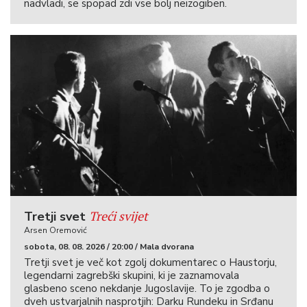
nadvladi, se spopad zdi vse bolj neizogiben.
Treći svijet
Tretji svet
Arsen Oremović
sobota, 08. 08. 2026 / 20:00 / Mala dvorana
Tretji svet je več kot zgolj dokumentarec o Haustorju,
legendarni zagrebški skupini, ki je zaznamovala
glasbeno sceno nekdanje Jugoslavije. To je zgodba o
dveh ustvarjalnih nasprotjih: Darku Rundeku in Srđanu