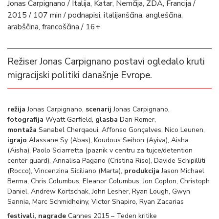
Jonas Carpignano / Italija, Katar, Nemčija, ZDA, Francija /
2015 / 107 min / podnapisi, italijanščina, angleščina,
arabščina, francoščina / 16+
Režiser Jonas Carpignano postavi ogledalo kruti
migracijski politiki današnje Evrope.
režija
Jonas Carpignano,
scenarij
Jonas Carpignano,
fotografija
Wyatt Garfield,
glasba
Dan Romer,
montaža
Sanabel Cherqaoui, Affonso Gonçalves, Nico Leunen,
igrajo
Alassane Sy (Abas), Koudous Seihon (Ayiva), Aisha
(Aisha), Paolo Sciarretta (paznik v centru za tujce/detention
center guard), Annalisa Pagano (Cristina Riso), Davide Schipilliti
(Rocco), Vincenzina Siciliano (Marta),
produkcija
Jason Michael
Berma, Chris Columbus, Eleanor Columbus, Jon Coplon, Christoph
Daniel, Andrew Kortschak, John Lesher, Ryan Lough, Gwyn
Sannia, Marc Schmidheiny, Victor Shapiro, Ryan Zacarias
festivali, nagrade
Cannes 2015 – Teden kritike