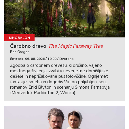
KINOBALON
The Magic Faraway Tree
Čarobno drevo
Ben Gregor
četrtek, 06. 08. 2026 / 10:00 / Dvorana
Zgodba o čarobnem drevesu, ki družino, vajeno
mestnega življenja, zvabi v neverjetne domišljijske
dežele in nepričakovane pustolovščine. Ognjemet
fantazije, smeha in dogodivščin po priljubljeni seriji
romanov Enid Blyton in scenariju Simona Farnabyja
(Medvedek Paddinton 2, Wonka).