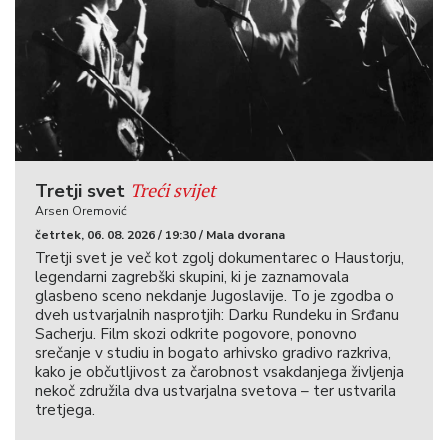
Treći svijet
Tretji svet
Arsen Oremović
četrtek, 06. 08. 2026 / 19:30 / Mala dvorana
Tretji svet je več kot zgolj dokumentarec o Haustorju,
legendarni zagrebški skupini, ki je zaznamovala
glasbeno sceno nekdanje Jugoslavije. To je zgodba o
dveh ustvarjalnih nasprotjih: Darku Rundeku in Srđanu
Sacherju. Film skozi odkrite pogovore, ponovno
srečanje v studiu in bogato arhivsko gradivo razkriva,
kako je občutljivost za čarobnost vsakdanjega življenja
nekoč združila dva ustvarjalna svetova – ter ustvarila
tretjega.