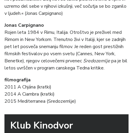
uzremo del sebe v njihovi izkušnji, več sočutja se bo zganilo
v ljudeh.« (Jonas Carpignano)
Jonas Carpignano
Rojen leta 1984 v Rimu, Italija. Otroštvo je preživel med
Rimom in New Yorkom. Trenutno živi v Italiji, kjer se zadnjih
pet let posveča snemanju filmov. Je reden gost prestižnih
filmskih festivalov po vsem svetu (Cannes, New York,
Benetke), njegov celovečerni prvenec
Sredozemlje
pa je bil
letos uvrščen v program canskega Tedna kritike.
filmografija
2011 A Chjána (kratki)
2014 A Ciambra (kratki)
2015 Mediterranea (Sredozemlje)
Klub Kinodvor