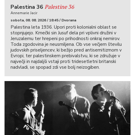
Palestine 36
Palestina 36
Annemarie Jacir
sobota, 08. 08. 2026 / 18:45 / Dvorana
Palestina leta 1936. Upori proti kolonialni oblast se
stopnjujejo. Kmečki sin Jusuf dela pri vplivni družini v
Jeruzalemu ter hrepeni po prihodnosti onkraj nemirov.
Toda zgodovina je neusmiljena. Ob vse večjem številu
judovskih priseljencev, ki bežijo pred antisemitizmom v
Evropi, ter palestinskem prebivalstvu, ki se združuje v
največji in najdaljši vstaji proti tridesetletni britanski
nadvladi, se spopad zdi vse bolj neizogiben.