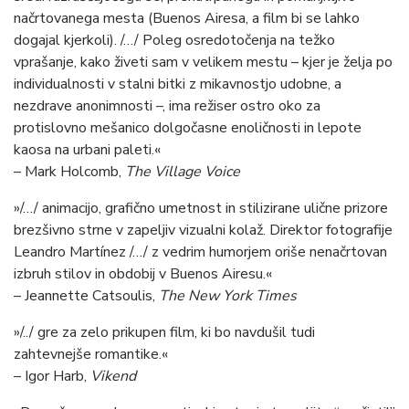
načrtovanega mesta (Buenos Airesa, a film bi se lahko
dogajal kjerkoli). /…/ Poleg osredotočenja na težko
vprašanje, kako živeti sam v velikem mestu – kjer je želja po
individualnosti v stalni bitki z mikavnostjo udobne, a
nezdrave anonimnosti –, ima režiser ostro oko za
protislovno mešanico dolgočasne enoličnosti in lepote
kaosa na urbani paleti.«
– Mark Holcomb,
The Village Voice
»/…/ animacijo, grafično umetnost in stilizirane ulične prizore
brezšivno strne v zapeljiv vizualni kolaž. Direktor fotografije
Leandro Martínez /…/ z vedrim humorjem oriše nenačrtovan
izbruh stilov in obdobij v Buenos Airesu.«
– Jeannette Catsoulis,
The
New York Times
»/../ gre za zelo prikupen film, ki bo navdušil tudi
zahtevnejše romantike.«
– Igor Harb,
Vikend