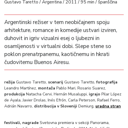
Gustavo Taretto / Argentina / 2011 / 95 min / španščina
Argentinski režiser v tem neobičajnem spoju
arhitekture, romance in komedije ustvari izviren,
duhovit in igriv vizualni esej o ljubezni in
osamljenosti v virtualni dobi. Slepe stene so
poklon prenatrpanemu, kaotičnemu in hkrati
čudovitemu Buenos Airesu.
režija
Gustavo Taretto,
scenarij
Gustavo Taretto,
fotografija
Leandro Martínez,
montaža
Pablo Mari, Rosario Suarez,
produkcija
Natacha Cervi, Hernán Musaluppi,
igrajo
Pilar López
de Ayala, Javier Drolas, Inés Efrón, Carla Peterson, Rafael Ferro,
Adrián Navarro,
distribucija v Sloveniji
Demiurg,
uradna stran
festivali, nagrade
Svetovna premiera v sekciji Panorama,