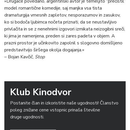
»Drugače povedano, argentinski avtor je temeljito “prečistil”
model romantične komedije, saj manjka vsa tista
dramaturgija vmesnih zapletov, nesporazumov in zasukov,
ko si bodoča ljubimca nočeta priznati, da se neustavljivo
privlačita in se z nenehnimi izgovori izmikata neizogibni sreči,
ki jima je namenjena, preden si zares padeta v objem. A
prazni prostor je učinkovito zapolnil s slogovno domišljeno
predstavitvijo širšega okolja dogajanja.«
– Bojan Kavčič,
Stop
Klub Kinodvor
Postanite član in izkoristite naše ugodnosti! Članstvo
poleg znižane cene vstopnic prinaša številne
druge ugodnosti.