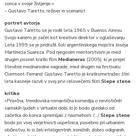
sonca v svoje življenje.«
– Gustavo Taretto, režiser in scenarist
portret avtorja
Gustavo Taretto se je rodil leta 1965 v Buenos Airesu.
Svojo kariero je začel kot kreativni direktor v oglaševanju.
Leta 1999 se je pridružil šoli argentinskega mojstra Joséja
Martineza Suareza. Pod njegovim mentorstvom je med
drugim posnel kratki film
Medianeras
(2005), ki je prejel
številne mednarodne nagrade, med drugim na festivalu
Clermont-Ferrand. Gustavo Taretto je kratkometražec štiri
leta kasneje razvil v svoj prvi celovečerni film
Slepe stene
.
kritike
»Prisrčna, trendovska romantična komedija o nevrotičnih
samskih ljudeh v virtualni dobi, ki jo bodo gledalci od
začetka do konca spremljali z nasmehom. /…/
Slepe stene
bodo po vsej verjetnosti uspešnica, posebno pri urbanem
občinstvu, ki si želi inteligentnih, ironičnih, dobro odigranih,