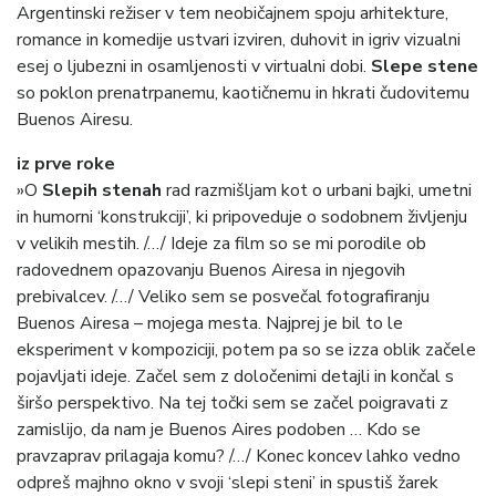
Argentinski režiser v tem neobičajnem spoju arhitekture,
romance in komedije ustvari izviren, duhovit in igriv vizualni
esej o ljubezni in osamljenosti v virtualni dobi.
Slepe stene
so poklon prenatrpanemu, kaotičnemu in hkrati čudovitemu
Buenos Airesu.
iz prve roke
»O
Slepih stenah
rad razmišljam kot o urbani bajki, umetni
in humorni ‘konstrukciji’, ki pripoveduje o sodobnem življenju
v velikih mestih. /…/ Ideje za film so se mi porodile ob
radovednem opazovanju Buenos Airesa in njegovih
prebivalcev. /…/ Veliko sem se posvečal fotografiranju
Buenos Airesa – mojega mesta. Najprej je bil to le
eksperiment v kompoziciji, potem pa so se izza oblik začele
pojavljati ideje. Začel sem z določenimi detajli in končal s
širšo perspektivo. Na tej točki sem se začel poigravati z
zamislijo, da nam je Buenos Aires podoben … Kdo se
pravzaprav prilagaja komu? /…/ Konec koncev lahko vedno
odpreš majhno okno v svoji ‘slepi steni’ in spustiš žarek