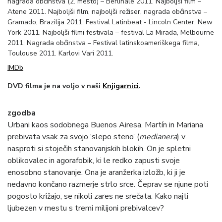
nagrada občinstva (2. mesto) – Berlinale 2011. Najboljši film –
Atene 2011. Najboljši film, najboljši režiser, nagrada občinstva –
Gramado, Brazilija 2011. Festival Latinbeat - Lincoln Center, New
York 2011. Najboljši filmi festivala – festival La Mirada, Melbourne
2011. Nagrada občinstva – Festival latinskoameriškega filma,
Toulouse 2011. Karlovi Vari 2011.
IMDb
DVD filma je na voljo v naši
Knjigarnici
.
zgodba
Urbani kaos sodobnega Buenos Airesa. Martín in Mariana
prebivata vsak za svojo ‘slepo steno’ (
medianera
) v
nasproti si stoječih stanovanjskih blokih. On je spletni
oblikovalec in agorafobik, ki le redko zapusti svoje
enosobno stanovanje. Ona je aranžerka izložb, ki ji je
nedavno končano razmerje strlo srce. Čeprav se njune poti
pogosto križajo, se nikoli zares ne srečata. Kako najti
ljubezen v mestu s tremi milijoni prebivalcev?