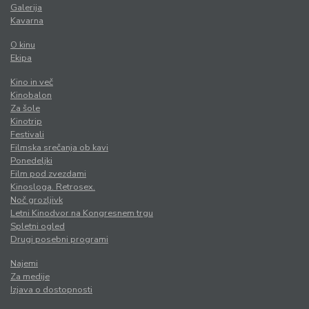
Galerija
Kavarna
O kinu
Ekipa
Kino in več
Kinobalon
Za šole
Kinotrip
Festivali
Filmska srečanja ob kavi
Ponedeljki
Film pod zvezdami
Kinosloga. Retrosex.
Noč grozljivk
Letni Kinodvor na Kongresnem trgu
Spletni ogled
Drugi posebni programi
Najemi
Za medije
Izjava o dostopnosti