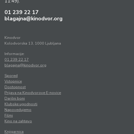
11:49).
01 239 22 17
blagajna@kinodvor.org
Kinodvor
Kolodvorska 13, 1000 Ljubljana
Informacije:
01 239 22 17
blagajna@kinodvor.org
Spored
Vstopnice
Dostopnost
Prijava na Kinodvorove E-novice
Darilni boni
Klubske ugodnosti
Napovedujemo
Filmi
Kino na zahtevo
Knjigarnica