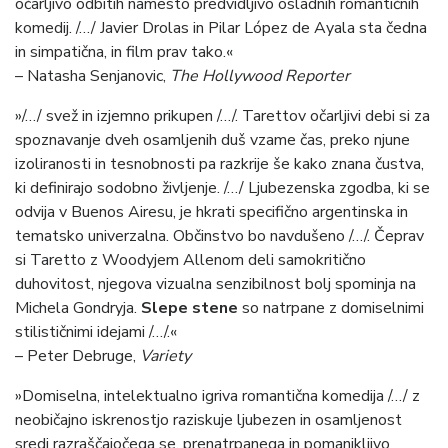
očarljivo odbitih namesto predvidljivo osladnih romantičnih
komedij. /…/ Javier Drolas in Pilar López de Ayala sta čedna
in simpatična, in film prav tako.«
– Natasha Senjanovic,
The Hollywood Reporter
»/…/ svež in izjemno prikupen /…/. Tarettov očarljivi debi si za
spoznavanje dveh osamljenih duš vzame čas, preko njune
izoliranosti in tesnobnosti pa razkrije še kako znana čustva,
ki definirajo sodobno življenje. /…/ Ljubezenska zgodba, ki se
odvija v Buenos Airesu, je hkrati specifično argentinska in
tematsko univerzalna. Občinstvo bo navdušeno /…/. Čeprav
si Taretto z Woodyjem Allenom deli samokritično
duhovitost, njegova vizualna senzibilnost bolj spominja na
Michela Gondryja.
Slepe stene
so
natrpane z domiselnimi
stilističnimi idejami /…/.«
– Peter Debruge,
Variety
»Domiselna, intelektualno igriva romantična komedija /…/ z
neobičajno iskrenostjo raziskuje ljubezen in osamljenost
sredi razraščajočega se, prenatrpanega in pomanjkljivo