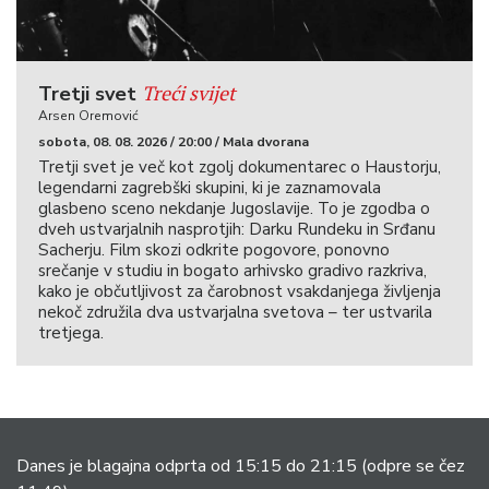
Treći svijet
Tretji svet
Arsen Oremović
sobota, 08. 08. 2026 / 20:00 / Mala dvorana
Tretji svet je več kot zgolj dokumentarec o Haustorju,
legendarni zagrebški skupini, ki je zaznamovala
glasbeno sceno nekdanje Jugoslavije. To je zgodba o
dveh ustvarjalnih nasprotjih: Darku Rundeku in Srđanu
Sacherju. Film skozi odkrite pogovore, ponovno
srečanje v studiu in bogato arhivsko gradivo razkriva,
kako je občutljivost za čarobnost vsakdanjega življenja
nekoč združila dva ustvarjalna svetova – ter ustvarila
tretjega.
Danes je blagajna odprta od 15:15 do 21:15
(odpre se čez