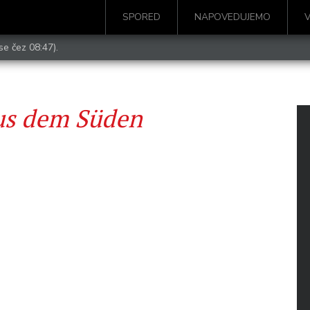
SPORED
NAPOVEDUJEMO
se čez 08:47).
us dem Süden