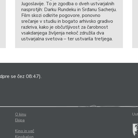
Jugoslavije. To je zgodba o dveh ustvarjalnih
nasprotjih: Darku Rundeku in Srđanu Sacherju.
Film skozi odkrite pogovore, ponovno
srečanje v studiu in bogato arhivsko gradivo
razkriva, kako je občutljivost za čarobnost
vsakdanjega življenja nekoč združila dva
ustvarjalna svetova – ter ustvarila tretjega.
dpre se čez 08:47).
O kinu
Ust
Ekipa
Kino in več
Kinobalon