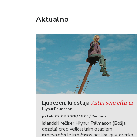
Aktualno
Ástin sem eftir er
Ljubezen, ki ostaja
Hlynur Pálmason
petek, 07. 08. 2026 / 18:00 / Dvorana
Islandski režiser Hlynur Pálmason (Božja
dežela) pred veličastnim ozadjem
minevajočih letnih časov naslika igriv, grenko-