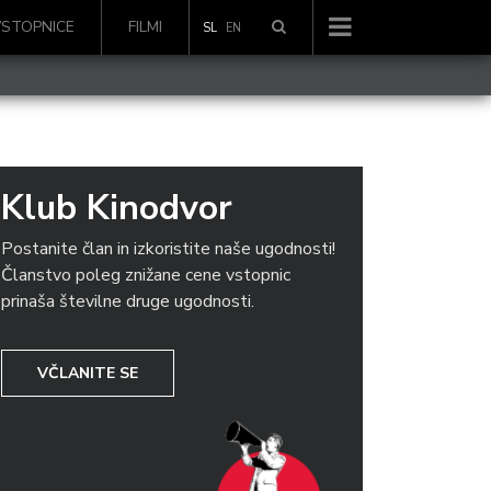
VSTOPNICE
FILMI
SL
EN
Klub Kinodvor
Postanite član in izkoristite naše ugodnosti!
Članstvo poleg znižane cene vstopnic
prinaša številne druge ugodnosti.
VČLANITE SE