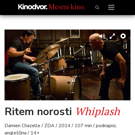
Whiplash
Ritem norosti
Damien Chazelle / ZDA / 2014 / 107 min / podnapisi,
angleščina / 14+