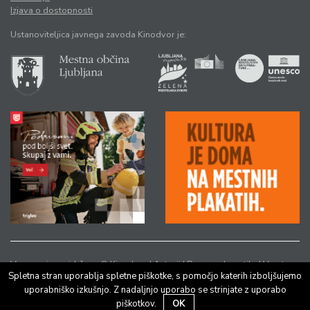
Izjava o dostopnosti
Ustanoviteljica javnega zavoda Kinodvor je:
Vse pravice pridržane © Kinodvor |
Avtorji
|
Pravno obvestilo
|
Varstvo
Spletna stran uporablja spletne piškotke, s pomočjo katerih izboljšujemo
osebnih podatkov
uporabniško izkušnjo. Z nadaljnjo uporabo se strinjate z uporabo
piškotkov.
OK