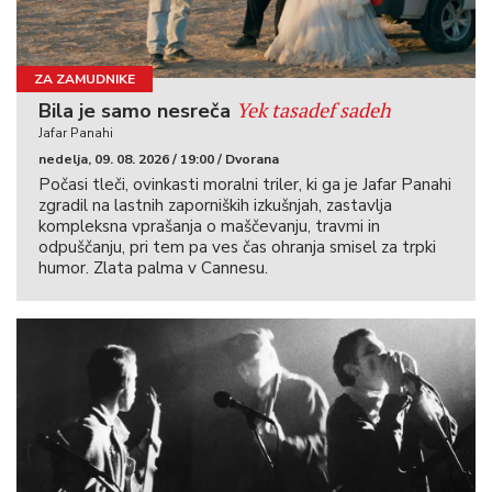
ZA ZAMUDNIKE
Yek tasadef sadeh
Bila je samo nesreča
Jafar Panahi
nedelja, 09. 08. 2026 / 19:00 / Dvorana
Počasi tleči, ovinkasti moralni triler, ki ga je Jafar Panahi
zgradil na lastnih zaporniških izkušnjah, zastavlja
kompleksna vprašanja o maščevanju, travmi in
odpuščanju, pri tem pa ves čas ohranja smisel za trpki
humor. Zlata palma v Cannesu.