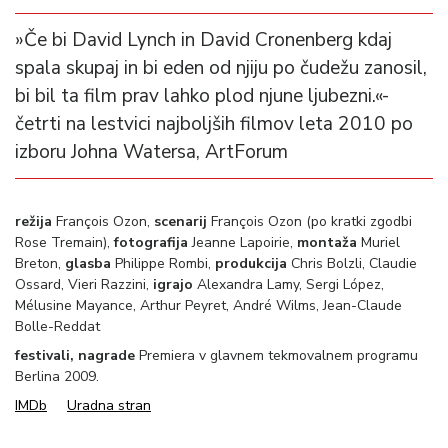
»Če bi David Lynch in David Cronenberg kdaj
spala skupaj in bi eden od njiju po čudežu zanosil,
bi bil ta film prav lahko plod njune ljubezni.«-
četrti na lestvici najboljših filmov leta 2010 po
izboru Johna Watersa, ArtForum
režija
François Ozon,
scenarij
François Ozon (po kratki zgodbi
Rose Tremain),
fotografija
Jeanne Lapoirie,
montaža
Muriel
Breton,
glasba
Philippe Rombi,
produkcija
Chris Bolzli, Claudie
Ossard, Vieri Razzini,
igrajo
Alexandra Lamy, Sergi López,
Mélusine Mayance, Arthur Peyret, André Wilms, Jean-Claude
Bolle-Reddat
festivali, nagrade
Premiera v glavnem tekmovalnem programu
Berlina 2009.
IMDb
Uradna stran