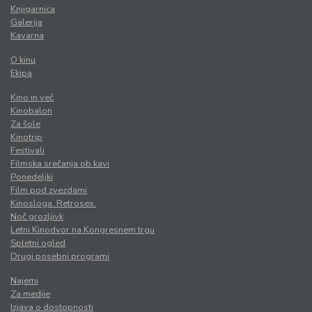
Knjigarnica
Galerija
Kavarna
O kinu
Ekipa
Kino in več
Kinobalon
Za šole
Kinotrip
Festivali
Filmska srečanja ob kavi
Ponedeljki
Film pod zvezdami
Kinosloga. Retrosex.
Noč grozljivk
Letni Kinodvor na Kongresnem trgu
Spletni ogled
Drugi posebni programi
Najemi
Za medije
Izjava o dostopnosti