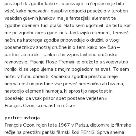
pristopiti k zgodbi, kako si jo prisvojiti. In čeprav mi je bilo
všeč, kako nenavadni, osupljivi dogodki posežejo v turoben
vsakdan glavnih junakov, me je fantazijski element te
zgodbe obenem tudi plašil. Nato sem ugotovil, da tisto, kar
me pri zgodbi zares gane, ni ta fantazijski element, temveč
način, na katerega zgodba pripoveduje o družini, o vlogi
posameznikov znotraj družine in o tem, kako nov član –
partner ali otrok – lahko iztiri vzpostavljeno družinsko
ravnovesje. Pisanje Rose Tremain je prežeto s svojevrstno
ironijo, ki se lepo ujema z mojim pogledom na svet. To sem
hotel v filmu ohraniti. Kadarkoli zgodba prestopi meje
normalnosti in postane vse preveč neresnična ali bizarna,
nastopijo elementi humorja, ki sprostijo napetost in
dosežejo, da vsak prizor spet postane verjeten.«
François Ozon, scenarist in režiser
portret avtorja
François Ozon, rojen leta 1967 v Parizu, diplomira iz filmske
režije na prestižni pariški filmski šoli FEMIS. Sprva snema