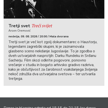
Treći svijet
Tretji svet
Arsen Oremović
nedelja, 09. 08. 2026 / 20:00 / Mala dvorana
Tretji svet je več kot zgolj dokumentarec o Haustorju,
legendarni zagrebški skupini, ki je zaznamovala
glasbeno sceno nekdanje Jugoslavije. To je zgodba o
dveh ustvarjalnih nasprotjih: Darku Rundeku in Srđanu
Sacherju. Film skozi odkrite pogovore, ponovno
srečanje v studiu in bogato arhivsko gradivo razkriva,
kako je občutljivost za čarobnost vsakdanjega življenja
nekoč združila dva ustvarjalna svetova – ter ustvarila
tretjega.