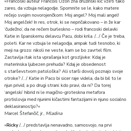
»Francoski auteur Francois Ozon zna družinski kič vzeti tako
zares, da vzbuja nelagodje. Spomnite se le, kako matere
rečejo svojim novorojenčkom: Moj angel? Moj mali angel!
Moj angelček! In res, otrok, ki se nepričakovano – in že kar
‘čudežno’, da ne rečem burleskno – rodi francoski delavki
Katie in španskemu delavcu Pacu, dobi krila. /…/ Če je treba,
poleti. Kar ne vzbuja le nelagodja, ampak tudi tesnobo, ki
meji na grozo: nikoli ne veste, kam se bo zavrtel film.
Zastavlja itak ista vprašanja kot grozljivke: Kdaj je
materinska ljubezen prehuda? Kdaj je obsedenost
s starševstvom patološka? Ali starši dovolj poznajo svoje
otroke? /…/ Katie in Paco bi sicer raje videla, da bi bil to le
njun privid, a po drugi strani: kdo pravi, da ni? Da torej
‘angelski’ hibrid ni le magično-groteskna metafora
protislovja med njunimi kičastimi fantazijami in njuno socialno
deklasiranostjo?«
Marcel Štefančič, jr.,
Mladina
»
Ricky
/…/ predstavlja nenavadno, samosvojo, na prvi