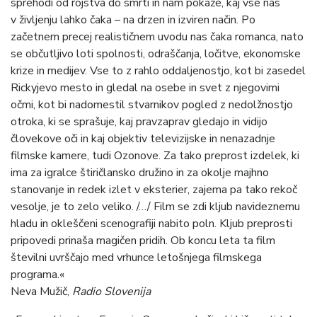
sprehodi od rojstva do smrti in nam pokaže, kaj vse nas
v življenju lahko čaka – na drzen in izviren način. Po
začetnem precej realističnem uvodu nas čaka romanca, nato
se občutljivo loti spolnosti, odraščanja, ločitve, ekonomske
krize in medijev. Vse to z rahlo oddaljenostjo, kot bi zasedel
Rickyjevo mesto in gledal na osebe in svet z njegovimi
očmi, kot bi nadomestil stvarnikov pogled z nedolžnostjo
otroka, ki se sprašuje, kaj pravzaprav gledajo in vidijo
človekove oči in kaj objektiv televizijske in nenazadnje
filmske kamere, tudi Ozonove. Za tako preprost izdelek, ki
ima za igralce štiričlansko družino in za okolje majhno
stanovanje in redek izlet v eksterier, zajema pa tako rekoč
vesolje, je to zelo veliko. /…/ Film se zdi kljub navideznemu
hladu in okleščeni scenografiji nabito poln. Kljub preprosti
pripovedi prinaša magičen pridih. Ob koncu leta ta film
številni uvrščajo med vrhunce letošnjega filmskega
programa.«
Neva Mužič,
Radio Slovenija