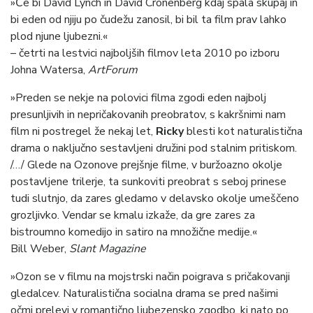
»Če bi David Lynch in David Cronenberg kdaj spala skupaj in
bi eden od njiju po čudežu zanosil, bi bil ta film prav lahko
plod njune ljubezni.«
– četrti na lestvici najboljših filmov leta 2010 po izboru
Johna Watersa,
ArtForum
»Preden se nekje na polovici filma zgodi eden najbolj
presunljivih in nepričakovanih preobratov, s kakršnimi nam
film ni postregel že nekaj let,
Ricky
blesti kot naturalistična
drama o naključno sestavljeni družini pod stalnim pritiskom.
/…/ Glede na Ozonove prejšnje filme, v buržoazno okolje
postavljene trilerje, ta sunkoviti preobrat s seboj prinese
tudi slutnjo, da zares gledamo v delavsko okolje umeščeno
grozljivko. Vendar se kmalu izkaže, da gre zares za
bistroumno komedijo in satiro na množične medije.«
Bill Weber,
Slant Magazine
»Ozon se v filmu na mojstrski način poigrava s pričakovanji
gledalcev. Naturalistična socialna drama se pred našimi
očmi prelevi v romantično ljubezensko zgodbo, ki nato po