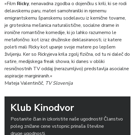
»Film
Ricky
, nenavadna zgodba o dojenčku s krili, ki se rodi
delavskemu paru, materi samohranilki in njenemu
emigrantskemu španskemu sodelavcu iz kemične tovarne,
je groteskna mešanica naturalistične, socialne drame in
ironične romantične komedije, ki jo lahko razumemo le
metaforično: kot izraz družinske deklasiranosti, iz katere
poleti mali Ricky kot upanje svoje matere po lepšem
življenju. Ker so Rickyjeva krila zgolj fizična, od tu ni daleč do
satire, medijskega freak showa, ki danes v obliki
resničnostnih TV oddaj (nerazumljivo) predstavlja asocialne
aspiracije marginiranih.«
Mateja Valentinčič,
TV Slovenija
Klub Kinodvor
Postanite član in izkoristite naše ugodnosti! Članstvo
poleg znižane cene vstopnic prinaša številne
druge ugodnosti.