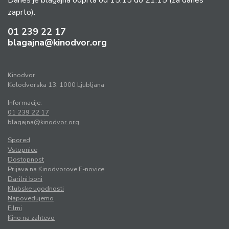
Danes je blagajna odprta od 15:15 do 21:15
(za danes
zaprto).
01 239 22 17
blagajna@kinodvor.org
Kinodvor
Kolodvorska 13, 1000 Ljubljana
Informacije:
01 239 22 17
blagajna@kinodvor.org
Spored
Vstopnice
Dostopnost
Prijava na Kinodvorove E-novice
Darilni boni
Klubske ugodnosti
Napovedujemo
Filmi
Kino na zahtevo