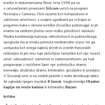
kratke in dokumentarne filme, leta 1998 pa se
s celovečernim prvencem
Sitcom
uvrsti na program
festivala v Cannesu. Film razume kot kompleksno in
zahtevno umetnost, s svojimi zgodbami pa vztrajno in
pogumno kuka v skrivne kotičke človeške psihologije, ki jih
imamo na velikem platnu sicer redko priložnost obiskati.
Redka kombinacija humorja, rahločutnosti in psihološkega
vpogleda mu je kmalu prinesla mednarodno slavo ter ga
uveljavila kot enega najbolj drznih in izvirnih francoskih
režiserjev, ki jim niso tuje občutljive tematike kot npr. incest,
umor, seksualnost, samomor in sadomazohizem, pa tudi
poigravanje z različnimi žanri, npr. psihološko dramo,
komedijo, družinsko dramo, kriminalko, grozljivko in pravljico.
V Sloveniji smo si na velikih platnih v redni distribuciji lahko
že ogledali njegov muzikal
8 žensk
, tragikomedijo
Hladne
kaplje na vroče kamne
in kriminalko
Bazen
.
kritike