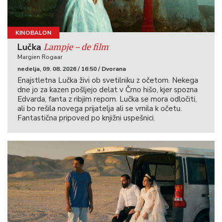
KINOBALON
Lampje – de film
Lučka
Margien Rogaar
nedelja, 09. 08. 2026 / 16:50 / Dvorana
Enajstletna Lučka živi ob svetilniku z očetom. Nekega
dne jo za kazen pošljejo delat v Črno hišo, kjer spozna
Edvarda, fanta z ribjim repom. Lučka se mora odločiti,
ali bo rešila novega prijatelja ali se vrnila k očetu.
Fantastična pripoved po knjižni uspešnici.