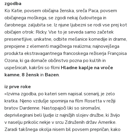
zgodba
Ko Katie, povsem običajna ženska, sreča Paca, povsem
običajnega moškega, se zgodi nekaj čudovitega in
čarobnega: zaljubita se. Iz njune ljubezni se rodi vse prej kot
običajen otrok: Ricky. Vse to je seveda samo začetek
presenetljive, unikatne, odbite mešanice komedije in drame,
prepojene z elementi magičnega realizma; najnovejšega
produkta ekstravagantnega francoskega režiserja Françoisa
Ozona, ki ga domače občinstvo pozna po kultih in
uspešnicah, kakršni so filmi
Hladne kaplje na vroče
kamne
,
8 žensk
in
Bazen
.
iz prve roke
»Izvirna zgodba, po kateri sem napisal scenarij, je zelo
kratka. Njeno vzdušje spominja na film Rosetta v režiji
bratov Dardenne. Nastopajoči liki so siromašni,
deprivilegirani beli ljudje iz najnižjih slojev družbe, ki živijo
v naselju prikolic nekje v srcu Združenih držav Amerike.
Zaradi takšnega okolja nisem bil povsem prepričan, kako