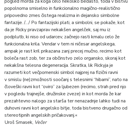
pogled morda za koga celo nekoliko bedasto, toda v bistvu
popolnoma smiselno in funkcionalno magično-realistično
pripovedno zmes čistega realizma in dejansko simbolne
fantazije. /…/ Po fantazijski plati, a simbolni, se pokaže, kot
da je Ricky pravzaprav nekakšen angelček, saj mu iz
podplutb, ki niso od udarcev, začnejo rasti kmalu celo že
funkcionalna krila. Vendar v tem ni ničesar angelskega,
ampak je rast kril prikazana zanj precej mučno, recimo kot
boleča rast zob, ter za občinstvo zelo organsko, skoraj kot
nekakšna telesna degeneracija. Skratka, lik Rickyja je
razumeti kot večpomenski simbol najprej na fizični ravni
v smislu (ne)zmožnosti soočanj s telesnimi “hibami”, nato na
človeški ravni kot “oviro” za ljubezen (recimo, strah pred njo
v pogledu trajnejše, družinske zveze) in kot morda že kar
prezahtevno nalogo za starša ter nenazadnje lahko tudi na
duhovni ravni kot angelsko bitje, toda bistveno drugačno od
stereotipnih angelskih pričakovanj.«
Uroš Smasek,
Večer