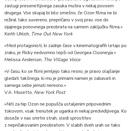
zaslugi presenetljivega zasuka mutira v nekaj povsem
drugega. Vse skupaj bi bilo smešno, če Ozon filma ne bi
režiral tako suvereno, prepričano v svoj prav, vse do
sijajnega ponovnega preobrata na samem zaključku filma.«
Keith Uhlich,
Time Out New York
»Med protagonisti, ki zadnje čase v kinematografih letajo po
zraku, je Ricky nedvomno lepši od Georgea Clooneyja.«
Melissa Anderson,
The Village Voice
»V času, ko se filmi jemljejo tako resno, je pravo olajšanje
gledati takšnega, ki mu je primarni namen je zabavati in
samega sebe jemati neresno.«
V.A. Musetto,
New York Post
»Niti za hip Ozon ne popušča ustaljenim pripovednim
tokovom, vsak trenutek je uganka in nekaj predvidljivega. Ko
doseže v nas smrtni strah, sledi sprostitev
z nepričakovanim preobratom. V slabih dveh urah se tako