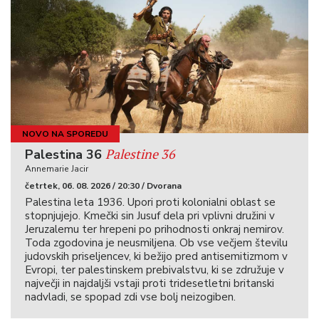
NOVO NA SPOREDU
Palestine 36
Palestina 36
Annemarie Jacir
četrtek, 06. 08. 2026 / 20:30 / Dvorana
Palestina leta 1936. Upori proti kolonialni oblast se
stopnjujejo. Kmečki sin Jusuf dela pri vplivni družini v
Jeruzalemu ter hrepeni po prihodnosti onkraj nemirov.
Toda zgodovina je neusmiljena. Ob vse večjem številu
judovskih priseljencev, ki bežijo pred antisemitizmom v
Evropi, ter palestinskem prebivalstvu, ki se združuje v
največji in najdaljši vstaji proti tridesetletni britanski
nadvladi, se spopad zdi vse bolj neizogiben.