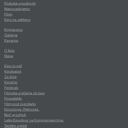
Klubske ugodnosti
Napovedujemo
Filmi
Kino na zahtevo
Knjigarnica
Galerija
Kavarna
O kinu
Ekipa
Kino in več
Kinobalon
Za šole
Kinotrip
Festivali
Filmska srečanja ob kavi
Ponedeljki
Film pod zvezdami
Kinosloga. Retrosex.
Noč grozljivk
Letni Kinodvor na Kongresnem trgu
Spletni ogled