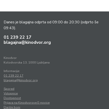
Danes je blagajna odprta od 09:00 do 20:30
(odprto še
09:43).
01 239 22 17
blagajna@kinodvor.org
Kinodvor
Kolodvorska 13, 1000 Ljubljana
Informacije:
01 239 22 17
blagajna@kinodvor.org
Spored
Vstopnice
Dostopnost
Prijava na Kinodvorove E-novice
Darilni boni