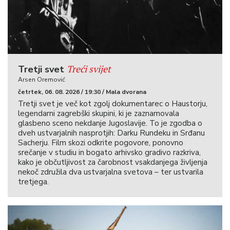
Treći svijet
Tretji svet
Arsen Oremović
četrtek, 06. 08. 2026 / 19:30 / Mala dvorana
Tretji svet je več kot zgolj dokumentarec o Haustorju,
legendarni zagrebški skupini, ki je zaznamovala
glasbeno sceno nekdanje Jugoslavije. To je zgodba o
dveh ustvarjalnih nasprotjih: Darku Rundeku in Srđanu
Sacherju. Film skozi odkrite pogovore, ponovno
srečanje v studiu in bogato arhivsko gradivo razkriva,
kako je občutljivost za čarobnost vsakdanjega življenja
nekoč združila dva ustvarjalna svetova – ter ustvarila
tretjega.