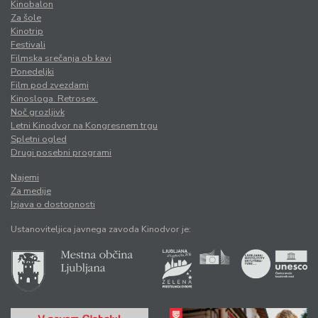
Kinobalon
Za šole
Kinotrip
Festivali
Filmska srečanja ob kavi
Ponedeljki
Film pod zvezdami
Kinosloga. Retrosex.
Noč grozljivk
Letni Kinodvor na Kongresnem trgu
Spletni ogled
Drugi posebni programi
Najemi
Za medije
Izjava o dostopnosti
Ustanoviteljica javnega zavoda Kinodvor je: