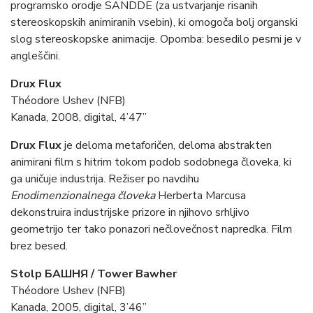
programsko orodje SANDDE (za ustvarjanje risanih
stereoskopskih animiranih vsebin), ki omogoča bolj organski
slog stereoskopske animacije. Opomba: besedilo pesmi je v
angleščini.
Drux Flux
Théodore Ushev (NFB)
Kanada, 2008, digital, 4’47”
Drux Flux
je deloma metaforičen, deloma abstrakten
animirani film s hitrim tokom podob sodobnega človeka, ki
ga uničuje industrija. Režiser po navdihu
Enodimenzionalnega človeka
Herberta Marcusa
dekonstruira industrijske prizore in njihovo srhljivo
geometrijo ter tako ponazori nečlovečnost napredka. Film
brez besed.
Stolp БАШНЯ /
Tower Bawher
Théodore Ushev (NFB)
Kanada, 2005, digital, 3’46”