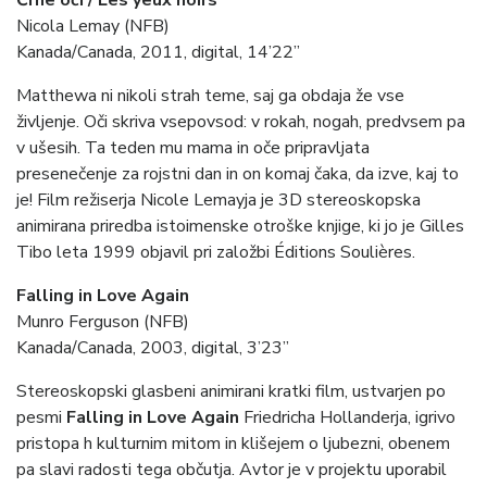
Črne oči / Les yeux noirs
Nicola Lemay (NFB)
Kanada/Canada, 2011, digital, 14’22”
Matthewa ni nikoli strah teme, saj ga obdaja že vse
življenje. Oči skriva vsepovsod: v rokah, nogah, predvsem pa
v ušesih. Ta teden mu mama in oče pripravljata
presenečenje za rojstni dan in on komaj čaka, da izve, kaj to
je! Film režiserja Nicole Lemayja je 3D stereoskopska
animirana priredba istoimenske otroške knjige, ki jo je Gilles
Tibo leta 1999 objavil pri založbi Éditions Soulières.
Falling in Love Again
Munro Ferguson (NFB)
Kanada/Canada, 2003, digital, 3’23”
Stereoskopski glasbeni animirani kratki film, ustvarjen po
pesmi
Falling in Love Again
Friedricha Hollanderja, igrivo
pristopa h kulturnim mitom in klišejem o ljubezni, obenem
pa slavi radosti tega občutja. Avtor je v projektu uporabil