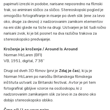
papirnati izrezki in podobe, narisane neposredno na filmski
trak, so animirani sličico za sličico. Stereoskopski pogled je
omogočilo fotografiranje in risanje po dveh slik (ene za levo
oko, druge za desno) z nadzorovanim zamikom elementov
na eni sliki glede na tiste na drugi. Ustvarjen je bil tudi ročno
narisani zvok, ki je bil posnet na dva različna trakova za
stereoskopsko predvajanje.
Kroženje je kroženje / Around Is Around
Norman McLaren (BFI)
VB, 1951, digital, 7’38”
Drugi od dveh 3D filmov (prvi je
Zdaj je čas
), ki ju je
Norman McLaren po naročilu Britanskega filmskega
inštituta ustvaril za Britanski festival. Avtor je pri tem
fotografiral gibljive vzorce na osciloskopu, ki z
nadzorovanim zamikanjem slik za levo in za desno oko
dobijo stereoskopsko obliko.