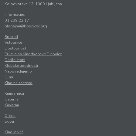
Kolodvorska 13, 1000 Ljubljana
Informacije:
01 239 22 17
blagajna@kinodvor.org
Spored
Vstopnice
Dostopnost
Prijava na Kinodvorove E-novice
Darilni boni
Klubske ugodnosti
Napovedujemo
Filmi
Kino na zahtevo
Knjigarnica
Galerija
Kavarna
O kinu
Ekipa
Kino in več