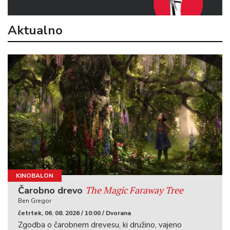
Aktualno
KINOBALON
The Magic Faraway Tree
Čarobno drevo
Ben Gregor
četrtek, 06. 08. 2026 / 10:00 / Dvorana
Zgodba o čarobnem drevesu, ki družino, vajeno