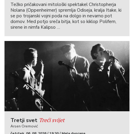
Težko pričakovani mitološki spektakel Christopherja
Nolana (Oppenheimer) spremlja Odiseja, kralja Itake, ki
se po trojanski vojni poda na dolgo in nevarno pot
domov. Med potjo sreča bitja, kot so kiklop Polifem,
sirene in nimfa Kalipso …
Treći svijet
Tretji svet
Arsen Oremović
četrtek, 06. 08. 2026 / 19:30 / Mala dvorana