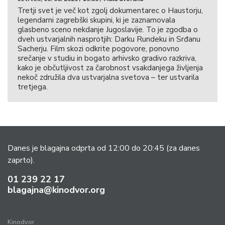
Tretji svet je več kot zgolj dokumentarec o Haustorju,
legendarni zagrebški skupini, ki je zaznamovala
glasbeno sceno nekdanje Jugoslavije. To je zgodba o
dveh ustvarjalnih nasprotjih: Darku Rundeku in Srđanu
Sacherju. Film skozi odkrite pogovore, ponovno
srečanje v studiu in bogato arhivsko gradivo razkriva,
kako je občutljivost za čarobnost vsakdanjega življenja
nekoč združila dva ustvarjalna svetova – ter ustvarila
tretjega.
Danes je blagajna odprta od 12:00 do 20:45
(za danes
zaprto).
01 239 22 17
blagajna@kinodvor.org
Kinodvor