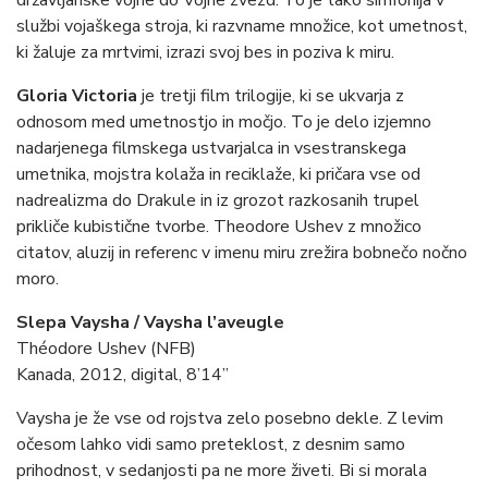
državljanske vojne do Vojne zvezd. To je tako simfonija v
službi vojaškega stroja, ki razvname množice, kot umetnost,
ki žaluje za mrtvimi, izrazi svoj bes in poziva k miru.
Gloria Victoria
je tretji film trilogije, ki se ukvarja z
odnosom med umetnostjo in močjo. To je delo izjemno
nadarjenega filmskega ustvarjalca in vsestranskega
umetnika, mojstra kolaža in reciklaže, ki pričara vse od
nadrealizma do Drakule in iz grozot razkosanih trupel
prikliče kubistične tvorbe. Theodore Ushev z množico
citatov, aluzij in referenc v imenu miru zrežira bobnečo nočno
moro.
Slepa Vaysha / Vaysha l’aveugle
Théodore Ushev (NFB)
Kanada, 2012, digital, 8’14”
Vaysha je že vse od rojstva zelo posebno dekle. Z levim
očesom lahko vidi samo preteklost, z desnim samo
prihodnost, v sedanjosti pa ne more živeti. Bi si morala