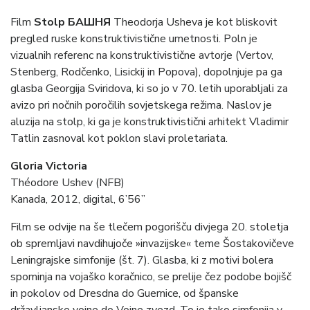
Film
Stolp БАШНЯ
Theodorja Usheva je kot bliskovit
pregled ruske konstruktivistične umetnosti. Poln je
vizualnih referenc na konstruktivistične avtorje (Vertov,
Stenberg, Rodčenko, Lisickij in Popova), dopolnjuje pa ga
glasba Georgija Sviridova, ki so jo v 70. letih uporabljali za
avizo pri nočnih poročilih sovjetskega režima. Naslov je
aluzija na stolp, ki ga je konstruktivistični arhitekt Vladimir
Tatlin zasnoval kot poklon slavi proletariata.
Gloria Victoria
Théodore Ushev (NFB)
Kanada, 2012, digital, 6’56”
Film se odvije na še tlečem pogorišču divjega 20. stoletja
ob spremljavi navdihujoče »invazijske« teme Šostakovičeve
Leningrajske simfonije (št. 7). Glasba, ki z motivi bolera
spominja na vojaško koračnico, se prelije čez podobe bojišč
in pokolov od Dresdna do Guernice, od španske