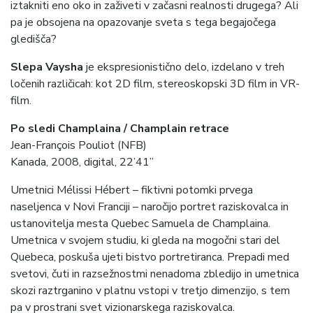
iztakniti eno oko in zaživeti v začasni realnosti drugega? Ali
pa je obsojena na opazovanje sveta s tega begajočega
gledišča?
Slepa Vaysha
je ekspresionistično delo, izdelano v treh
ločenih različicah: kot 2D film, stereoskopski 3D film in VR-
film.
Po sledi Champlaina / Champlain retrace
Jean-François Pouliot (NFB)
Kanada, 2008, digital, 22’41”
Umetnici Mélissi Hébert – fiktivni potomki prvega
naseljenca v Novi Franciji – naročijo portret raziskovalca in
ustanovitelja mesta Quebec Samuela de Champlaina.
Umetnica v svojem studiu, ki gleda na mogočni stari del
Quebeca, poskuša ujeti bistvo portretiranca. Prepadi med
svetovi, čuti in razsežnostmi nenadoma zbledijo in umetnica
skozi raztrganino v platnu vstopi v tretjo dimenzijo, s tem
pa v prostrani svet vizionarskega raziskovalca.