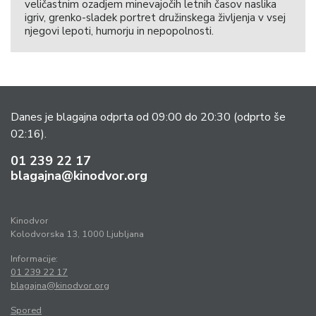
veličastnim ozadjem minevajočih letnih časov naslika
igriv, grenko-sladek portret družinskega življenja v vsej
njegovi lepoti, humorju in nepopolnosti.
Danes je blagajna odprta od 09:00 do 20:30
(odprto še
02:16).
01 239 22 17
blagajna@kinodvor.org
Kinodvor
Kolodvorska 13, 1000 Ljubljana
Informacije:
01 239 22 17
blagajna@kinodvor.org
Spored