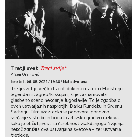
Treći svijet
Tretji svet
Arsen Oremović
četrtek, 06. 08. 2026 / 19:30 / Mala dvorana
Tretji svet je več kot zgolj dokumentarec o Haustorju,
legendarni zagrebški skupini, ki je zaznamovala
glasbeno sceno nekdanje Jugoslavije. To je zgodba o
dveh ustvarjalnih nasprotjih: Darku Rundeku in Srđanu
Sacherju. Film skozi odkrite pogovore, ponovno
srečanje v studiu in bogato arhivsko gradivo razkriva,
kako je občutljivost za čarobnost vsakdanjega življenja
nekoč združila dva ustvarjalna svetova – ter ustvarila
tretjega.