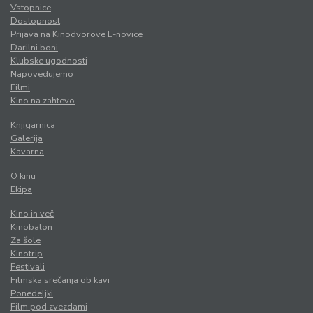
Vstopnice
Dostopnost
Prijava na Kinodvorove E-novice
Darilni boni
Klubske ugodnosti
Napovedujemo
Filmi
Kino na zahtevo
Knjigarnica
Galerija
Kavarna
O kinu
Ekipa
Kino in več
Kinobalon
Za šole
Kinotrip
Festivali
Filmska srečanja ob kavi
Ponedeljki
Film pod zvezdami