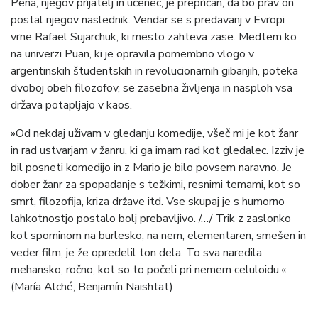
Pena, njegov prijatelj in učenec, je prepričan, da bo prav on
postal njegov naslednik. Vendar se s predavanj v Evropi
vrne Rafael Sujarchuk, ki mesto zahteva zase. Medtem ko
na univerzi Puan, ki je opravila pomembno vlogo v
argentinskih študentskih in revolucionarnih gibanjih, poteka
dvoboj obeh filozofov, se zasebna življenja in nasploh vsa
država potapljajo v kaos.
»Od nekdaj uživam v gledanju komedije, všeč mi je kot žanr
in rad ustvarjam v žanru, ki ga imam rad kot gledalec. Izziv je
bil posneti komedijo in z Mario je bilo povsem naravno. Je
dober žanr za spopadanje s težkimi, resnimi temami, kot so
smrt, filozofija, kriza države itd. Vse skupaj je s humorno
lahkotnostjo postalo bolj prebavljivo. /…/ Trik z zaslonko
kot spominom na burlesko, na nem, elementaren, smešen in
veder film, je že opredelil ton dela. To sva naredila
mehansko, ročno, kot so to počeli pri nemem celuloidu.«
(María Alché, Benjamín Naishtat)