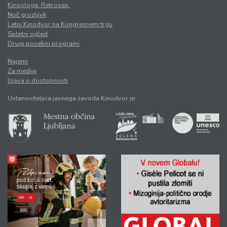
Kinosloga. Retrosex.
Noč grozljivk
Letni Kinodvor na Kongresnem trgu
Spletni ogled
Drugi posebni programi
Najemi
Za medije
Izjava o dostopnosti
Ustanoviteljica javnega zavoda Kinodvor je: