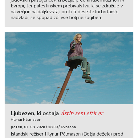
judovskih priseljencev, ki bežijo pred antisemitizmom v
Evropi, ter palestinskem prebivalstvu, ki se združuje v
največji in najdaljši vstaji proti tridesetletni britanski
nadvladi, se spopad zdi vse bolj neizogiben.
Ástin sem eftir er
Ljubezen, ki ostaja
Hlynur Pálmason
petek, 07. 08. 2026 / 18:00 / Dvorana
Islandski režiser Hlynur Pálmason (Božja dežela) pred