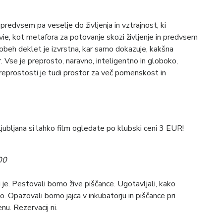
predvsem pa veselje do življenja in vztrajnost, ki
vie, kot metafora za potovanje skozi življenje in predvsem
gra obeh deklet je izvrstna, kar samo dokazuje, kakšna
. Vse je preprosto, naravno, inteligentno in globoko,
preprostosti je tudi prostor za več pomenskost in
jubljana si lahko film ogledate po klubski ceni 3 EUR!
00
vi je. Pestovali bomo žive piščance. Ugotavljali, kako
no. Opazovali bomo jajca v inkubatorju in piščance pri
u. Rezervacij ni.