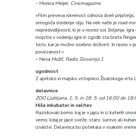
– Monica Meijer,
Cinemagazine
»Film preveva iskrenost odnosa dveh prijateljic, 
omogoča sledenje cilju. Na nek način je road mo
nepredvidljivosti, ki je v resnici sol življenja. I
mojstra v vodenju igre in zgodb sta brata Ringer
tisto, kar je možno osebno doživeti. In ravno v 
povezanost.«
– Neva Mužič,
Radio Slovenija 1
ugodnost
Z aprilsko in majsko vstopnico Živalskega vrta L
delavnice
ZOO Ljubljana, 1. 5. in 28. 5. od 16:00 do 18:
Hiša inkubator in valitev
Raziskovali bomo, kaj je v jajcu in iz katerih sno
vemo, kdaj je jajce sveže, staro, surovo ali kuha
izvalitvi. Delavnica bo potekala v vsakem vremen