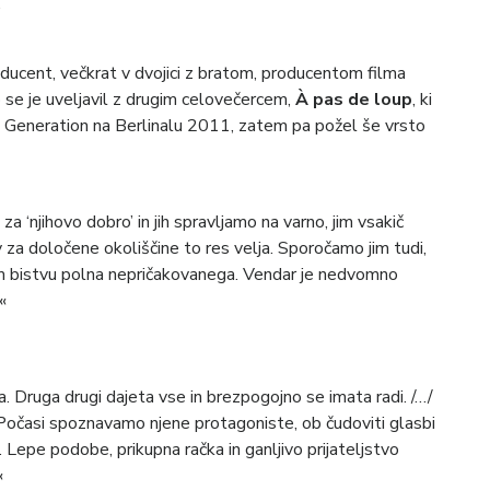
.
roducent, večkrat v dvojici z bratom, producentom filma
se je uveljavil z drugim celovečercem,
À pas de loup
, ki
ji Generation na Berlinalu 2011, zatem pa požel še vrsto
za ‘njihovo dobro’ in jih spravljamo na varno, jim vsakič
 za določene okoliščine to res velja. Sporočamo jim tudi,
ojem bistvu polna nepričakovanega. Vendar je nedvomno
«
 Druga drugi dajeta vse in brezpogojno se imata radi. /…/
Počasi spoznavamo njene protagoniste, ob čudoviti glasbi
Lepe podobe, prikupna račka in ganljivo prijateljstvo
«