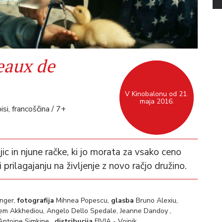
eaux de
V Kinobalonu od 21.
maja 2016.
isi, francoščina / 7+
c in njune račke, ki jo morata za vsako ceno
 prilagajanju na življenje z novo račjo družino.
inger,
fotografija
Mihnea Popescu,
glasba
Bruno Alexiu,
riem Akkhediou, Angelo Dello Spedale, Jeanne Dandoy ,
Antoine Simkine ,
distribucija
FIVIA - Vojnik