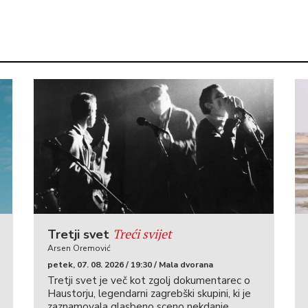
Treći svijet
Tretji svet
Arsen Oremović
petek, 07. 08. 2026 / 19:30 / Mala dvorana
Tretji svet je več kot zgolj dokumentarec o
Haustorju, legendarni zagrebški skupini, ki je
zaznamovala glasbeno sceno nekdanje