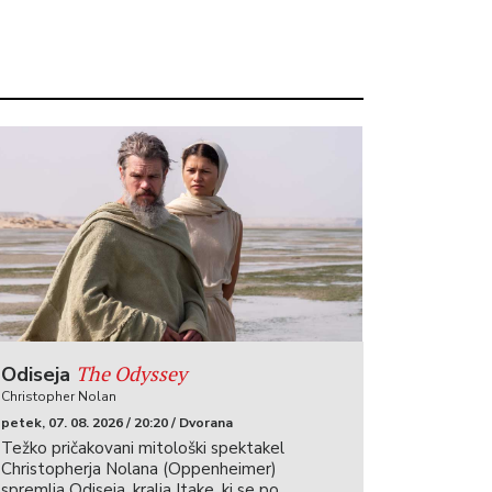
The Odyssey
Odiseja
Christopher Nolan
petek, 07. 08. 2026 / 20:20 / Dvorana
Težko pričakovani mitološki spektakel
Christopherja Nolana (Oppenheimer)
spremlja Odiseja, kralja Itake, ki se po