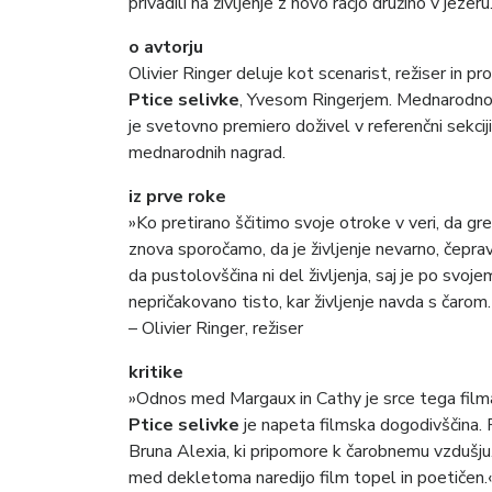
privadili na življenje z novo račjo družino v jezeru
o avtorju
Olivier Ringer deluje kot scenarist, režiser in p
Ptice selivke
, Yvesom Ringerjem. Mednarodno 
je svetovno premiero doživel v referenčni sekci
mednarodnih nagrad.
iz prve roke
»Ko pretirano ščitimo svoje otroke v veri, da gre 
znova sporočamo, da je življenje nevarno, čeprav
da pustolovščina ni del življenja, saj je po sv
nepričakovano tisto, kar življenje navda s čarom.
– Olivier Ringer, režiser
kritike
»Odnos med Margaux in Cathy je srce tega filma.
Ptice selivke
je napeta filmska dogodivščina. 
Bruna Alexia, ki pripomore k čarobnemu vzdušju. 
med dekletoma naredijo film topel in poetičen.