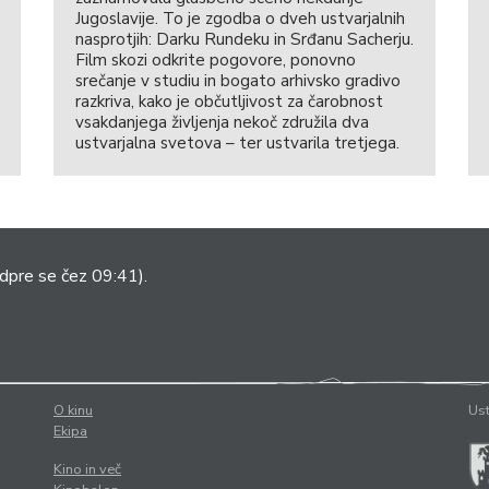
Jugoslavije. To je zgodba o dveh ustvarjalnih
nasprotjih: Darku Rundeku in Srđanu Sacherju.
Film skozi odkrite pogovore, ponovno
srečanje v studiu in bogato arhivsko gradivo
razkriva, kako je občutljivost za čarobnost
vsakdanjega življenja nekoč združila dva
ustvarjalna svetova – ter ustvarila tretjega.
dpre se čez 09:41).
O kinu
Ust
Ekipa
Kino in več