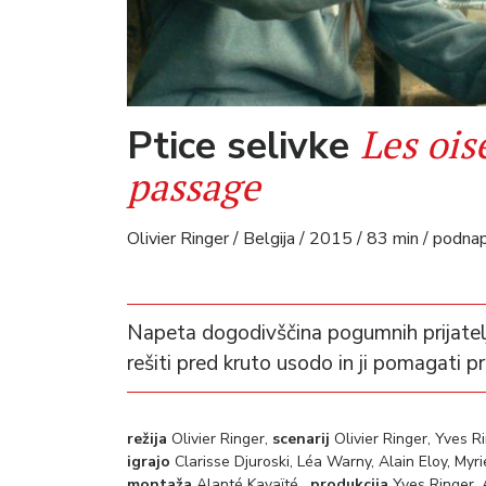
Les ois
Ptice selivke
passage
Olivier Ringer / Belgija / 2015 / 83 min / podnap
Napeta dogodivščina pogumnih prijatelji
rešiti pred kruto usodo in ji pomagati pri
režija
Olivier Ringer,
scenarij
Olivier Ringer, Yves R
igrajo
Clarisse Djuroski, Léa Warny, Alain Eloy, My
montaža
Alanté Kavaïté ,
produkcija
Yves Ringer, 