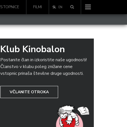
VSTOPNICE
FILMI
SL
EN
Klub Kinobalon
Postanite član in izkoristite naše ugodnosti!
Članstvo v klubu poleg znižane cene
vstopnic prinaša številne druge ugodnosti.
VČLANITE OTROKA