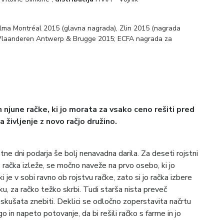
ilma Montréal 2015 (glavna nagrada), Zlin 2015 (nagrada
l Vlaanderen Antwerp & Brugge 2015; ECFA nagrada za
 njune račke, ki jo morata za vsako ceno rešiti pred
a življenje z novo račjo družino.
tne dni podarja še bolj nenavadna darila. Za deseti rojstni
e račka izleže, se močno naveže na prvo osebo, ki jo
i je v sobi ravno ob rojstvu račke, zato si jo račka izbere
u, za račko težko skrbi. Tudi starša nista preveč
 skušata znebiti. Deklici se odločno zoperstavita načrtu
go in napeto potovanje, da bi rešili račko s farme in jo