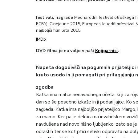
festivali, nagrade
Mednarodni festival otroškega f
ECFA), Cinejeune 2015, Europees Jeugdfilmfestiva
najboljši film leta 2015.
IMDb
DVD filma je na voljo v naši
Knjigarnici
.
Napeta dogodivščina pogumnih prijateljic in
kruto usodo in ji pomagati pri prilagajanju n
zgodba
Katka ima malce nenavadnega očeta, ki ji za rojs
dan se še posebno izkaže in ji podari jajce. Ko s
zagleda. Katka ima najboljšo prijateljico Margo, k
za mamo. Ker pa je deklica na invalidskem vozičk
navdušena nad novo hišno ljubljenko, zato se je
odraslih ter se kot ptici selivki odpravita na dol