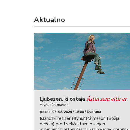
Aktualno
Ástin sem eftir er
Ljubezen, ki ostaja
Hlynur Pálmason
petek, 07. 08. 2026 / 18:00 / Dvorana
Islandski režiser Hlynur Pálmason (Božja
dežela) pred veličastnim ozadjem
minevajočih letnih časov naslika igriv, grenko-