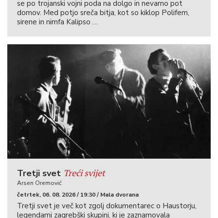
se po trojanski vojni poda na dolgo in nevarno pot
domov. Med potjo sreča bitja, kot so kiklop Polifem,
sirene in nimfa Kalipso …
Treći svijet
Tretji svet
Arsen Oremović
četrtek, 06. 08. 2026 / 19:30 / Mala dvorana
Tretji svet je več kot zgolj dokumentarec o Haustorju,
legendarni zagrebški skupini, ki je zaznamovala