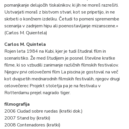
pomanjkanje delujočih tiskalnikov, ki jih ne moreš razrešiti.
Ustvarjati moraš z bistvom stvari, kot se pripetijo, in ne
skrbeti o končnem izdelku. Četudi to pomeni spremembe
scenarija v zadnjem hipu ali poenostavljanje mizanscene.«
(Carlos M. Quientela)
Carlos M. Quintela
Rojen leta 1984 na Kubi, kjer je tudi študiral film in
scenaristiko. Že med študijem je posnel številne kratke
filme, ki so vzbudili zanimanje različnih filmskih festivalov.
Njegov prvi celovečerni film La piscina je gostoval na več
kot dvajsetih mednarodnih filmskih festivalih, njegov drugi
celovečerec Projekt stoletja pa je na festivalu v
Rotterdamu prejel nagrado tiger.
filmografija
2006 Ciudad sobre ruedas (kratki dok.)
2007 Stand by (kratki)
2008 Contenadores (kratki)