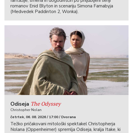
fantazije, smeha in dogodivščin po priljubljeni seriji
romanov Enid Blyton in scenariju Simona Farnabyja
(Medvedek Paddinton 2, Wonka).
The Odyssey
Odiseja
Christopher Nolan
četrtek, 06. 08. 2026 / 17:00 / Dvorana
Težko pričakovani mitološki spektakel Christopherja
Nolana (Oppenheimer) spremlja Odiseja, kralja Itake, ki