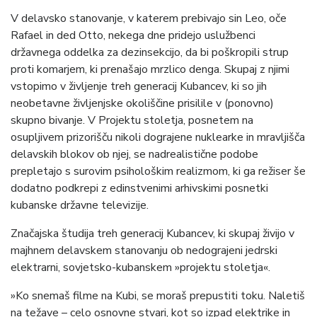
V delavsko stanovanje, v katerem prebivajo sin Leo, oče
Rafael in ded Otto, nekega dne pridejo uslužbenci
državnega oddelka za dezinsekcijo, da bi poškropili strup
proti komarjem, ki prenašajo mrzlico denga. Skupaj z njimi
vstopimo v življenje treh generacij Kubancev, ki so jih
neobetavne življenjske okoliščine prisilile v (ponovno)
skupno bivanje. V Projektu stoletja, posnetem na
osupljivem prizorišču nikoli dograjene nuklearke in mravljišča
delavskih blokov ob njej, se nadrealistične podobe
prepletajo s surovim psihološkim realizmom, ki ga režiser še
dodatno podkrepi z edinstvenimi arhivskimi posnetki
kubanske državne televizije.
Značajska študija treh generacij Kubancev, ki skupaj živijo v
majhnem delavskem stanovanju ob nedograjeni jedrski
elektrarni, sovjetsko-kubanskem »projektu stoletja«.
»Ko snemaš filme na Kubi, se moraš prepustiti toku. Naletiš
na težave – celo osnovne stvari, kot so izpad elektrike in