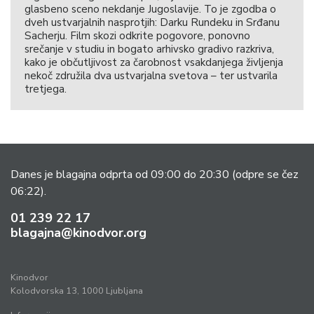
glasbeno sceno nekdanje Jugoslavije. To je zgodba o
dveh ustvarjalnih nasprotjih: Darku Rundeku in Srđanu
Sacherju. Film skozi odkrite pogovore, ponovno
srečanje v studiu in bogato arhivsko gradivo razkriva,
kako je občutljivost za čarobnost vsakdanjega življenja
nekoč združila dva ustvarjalna svetova – ter ustvarila
tretjega.
Danes je blagajna odprta od 09:00 do 20:30
(odpre se čez
06:22).
01 239 22 17
blagajna@kinodvor.org
Kinodvor
Kolodvorska 13, 1000 Ljubljana