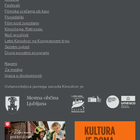
Festivali
Filmska srečanja ob kavi
Ponedeljki
Film pod zvezdami
Kinosloga. Retrosex.
Noč grozljivk
Letni Kinodvor na Kongresnem trgu
Spletni ogled
Drugi posebni programi
Najemi
Za medije
Izjava o dostopnosti
Ustanoviteljica javnega zavoda Kinodvor je: