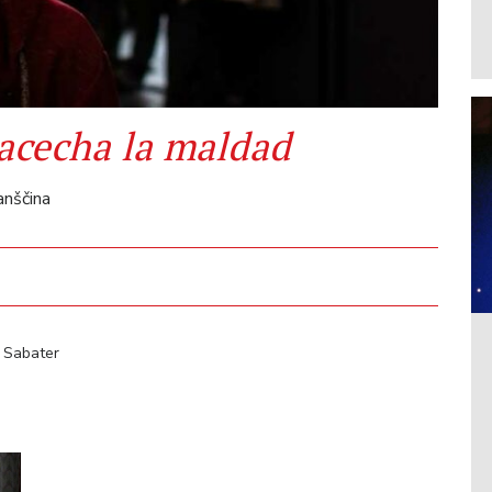
acecha la maldad
anščina
 Sabater