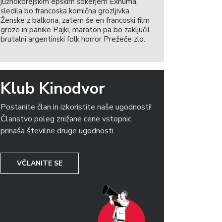
južnokorejskim epskim šokerjem Exhuma,
sledila bo francoska komična grozljivka
Ženske z balkona, zatem še en francoski film
groze in panike Pajki, maraton pa bo zaključil
brutalni argentinski folk horror Prežeče zlo.
Klub Kinodvor
Postanite član in izkoristite naše ugodnosti!
Članstvo poleg znižane cene vstopnic
prinaša številne druge ugodnosti.
VČLANITE SE