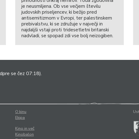
prihodnosti onkraj nemirov. Toda zgodovina
je neusmiljena. Ob vse večjem številu
judovskih priseljencev, ki bežijo pred
antisemitizmom v Evropi, ter palestinskem
prebivalstvu, ki se združuje v največji in
najdaljši vstaji proti tridesetletni britanski
nadvladi, se spopad zdi vse bolj neizogiben.
dpre se čez 07:18).
O kinu
Ust
Ekipa
Kino in več
Kinobalon