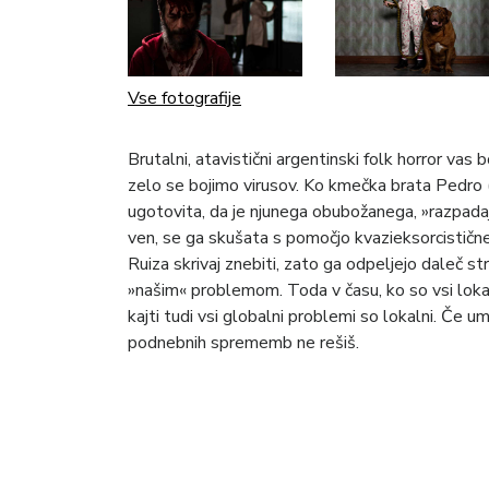
Vse fotografije
Brutalni, atavistični argentinski folk horror vas
zelo se bojimo virusov. Ko kmečka brata Pedro
ugotovita, da je njunega obubožanega, »razpada
ven, se ga skušata s pomočjo kvazieksorcistične
Ruiza skrivaj znebiti, zato ga odpeljejo daleč str
»našim« problemom. Toda v času, ko so vsi lokal
kajti tudi vsi globalni problemi so lokalni. Če u
podnebnih sprememb ne rešiš.