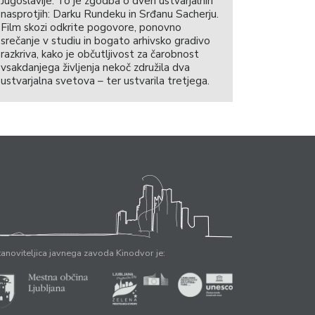
Jugoslavije. To je zgodba o dveh ustvarjalnih
nasprotjih: Darku Rundeku in Srđanu Sacherju.
Film skozi odkrite pogovore, ponovno
srečanje v studiu in bogato arhivsko gradivo
razkriva, kako je občutljivost za čarobnost
vsakdanjega življenja nekoč združila dva
ustvarjalna svetova – ter ustvarila tretjega.
anoviteljica javnega zavoda Kinodvor je: