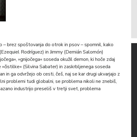
 bo – brez spoštovanja do otrok in psov – spomnil, kako
 (Ezequiel Rodríguez) in Jimmy (Demián Salomón)
jočega«, »gnijočega« soseda okužil demon, ki hoče zdaj
 »čistilke« (Silvina Sabater) in zaskrbljenega soseda
an in ga odvržejo ob cesti, češ, naj se kar drugi ukvarjajo z
ni problemi tudi globalni, se problema nikoli ne znebiš,
mazano industrijo preseliš v tretji svet, problema