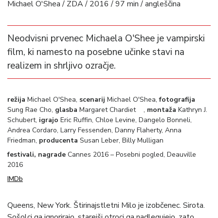
Michael O'Shea / ZDA / 2016 / 97 min / angleščina
Neodvisni prvenec Michaela O'Shee je vampirski
film, ki namesto na posebne učinke stavi na
realizem in shrljivo ozračje.
režija
Michael O'Shea,
scenarij
Michael O'Shea,
fotografija
Sung Rae Cho,
glasba
Margaret Chardiet ,
montaža
Kathryn J.
Schubert,
igrajo
Eric Ruffin, Chloe Levine, Dangelo Bonneli,
Andrea Cordaro, Larry Fessenden, Danny Flaherty, Anna
Friedman,
producenta
Susan Leber, Billy Mulligan
festivali, nagrade
Cannes 2016 – Posebni pogled, Deauville
2016
IMDb
Queens, New York. Štirinajstletni Milo je izobčenec. Sirota.
Sošolci ga ignorirajo, starejši otroci ga nadlegujejo, zato