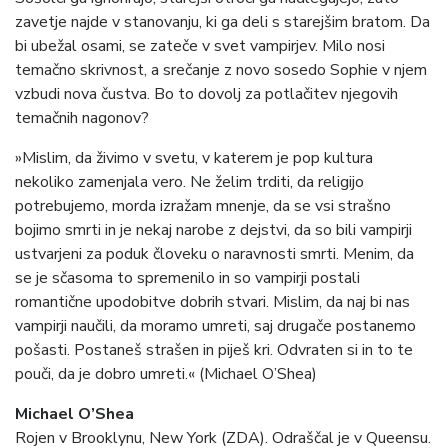
zavetje najde v stanovanju, ki ga deli s starejšim bratom. Da
bi ubežal osami, se zateče v svet vampirjev. Milo nosi
temačno skrivnost, a srečanje z novo sosedo Sophie v njem
vzbudi nova čustva. Bo to dovolj za potlačitev njegovih
temačnih nagonov?
»Mislim, da živimo v svetu, v katerem je pop kultura
nekoliko zamenjala vero. Ne želim trditi, da religijo
potrebujemo, morda izražam mnenje, da se vsi strašno
bojimo smrti in je nekaj narobe z dejstvi, da so bili vampirji
ustvarjeni za poduk človeku o naravnosti smrti. Menim, da
se je sčasoma to spremenilo in so vampirji postali
romantične upodobitve dobrih stvari. Mislim, da naj bi nas
vampirji naučili, da moramo umreti, saj drugače postanemo
pošasti. Postaneš strašen in piješ kri. Odvraten si in to te
pouči, da je dobro umreti.« (Michael O’Shea)
Michael O’Shea
Rojen v Brooklynu, New York (ZDA). Odraščal je v Queensu.