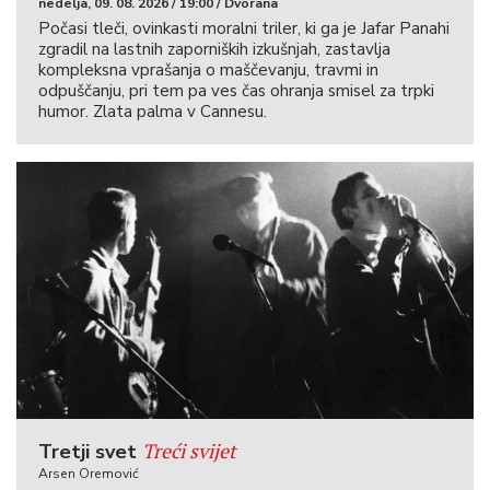
nedelja, 09. 08. 2026 / 19:00 / Dvorana
Počasi tleči, ovinkasti moralni triler, ki ga je Jafar Panahi
zgradil na lastnih zaporniških izkušnjah, zastavlja
kompleksna vprašanja o maščevanju, travmi in
odpuščanju, pri tem pa ves čas ohranja smisel za trpki
humor. Zlata palma v Cannesu.
Treći svijet
Tretji svet
Arsen Oremović