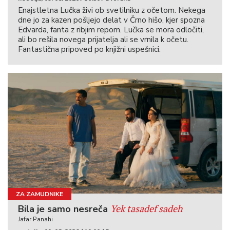
Enajstletna Lučka živi ob svetilniku z očetom. Nekega
dne jo za kazen pošljejo delat v Črno hišo, kjer spozna
Edvarda, fanta z ribjim repom. Lučka se mora odločiti,
ali bo rešila novega prijatelja ali se vrnila k očetu.
Fantastična pripoved po knjižni uspešnici.
ZA ZAMUDNIKE
Yek tasadef sadeh
Bila je samo nesreča
Jafar Panahi