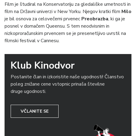
Film je študiral na Konservatoriju za gledališke umetnosti in
film na Državni univerzi v New Yorku. Njegov kratki film
Milo
je bil osnova za celovečerni prvenec
Preobrazba
, ki ga je
posnel v domačem Queensu. S tem neodvisnim in
nizkoproračunskim prvencem se je presenetljivo uvrstil na
filmski festival v Cannesu.
Klub Kinodvor
Postanite član in izkoristite naše ugodnosti! Članstvo
poleg znižane cene vstopnic prinaša številne
druge ugodnosti.
VČLANITE SE