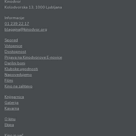
Kinodvor
Kolodvorska 13, 1000 Ljubljana
Informacije:
01 239 22 17
blagajna@kinodvor.org
Spored
Vstopnice
Dostopnost
Prijava na Kinodvorove E-novice
Darilni boni
Klubske ugodnosti
Napovedujemo
Filmi
Kino na zahtevo
Knjigarnica
Galerija
Kavarna
O kinu
Ekipa
Kino in več