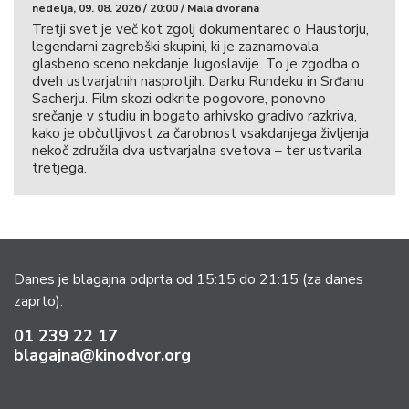
nedelja, 09. 08. 2026 / 20:00 / Mala dvorana
Tretji svet je več kot zgolj dokumentarec o Haustorju,
legendarni zagrebški skupini, ki je zaznamovala
glasbeno sceno nekdanje Jugoslavije. To je zgodba o
dveh ustvarjalnih nasprotjih: Darku Rundeku in Srđanu
Sacherju. Film skozi odkrite pogovore, ponovno
srečanje v studiu in bogato arhivsko gradivo razkriva,
kako je občutljivost za čarobnost vsakdanjega življenja
nekoč združila dva ustvarjalna svetova – ter ustvarila
tretjega.
Danes je blagajna odprta od 15:15 do 21:15
(za danes
zaprto).
01 239 22 17
blagajna@kinodvor.org