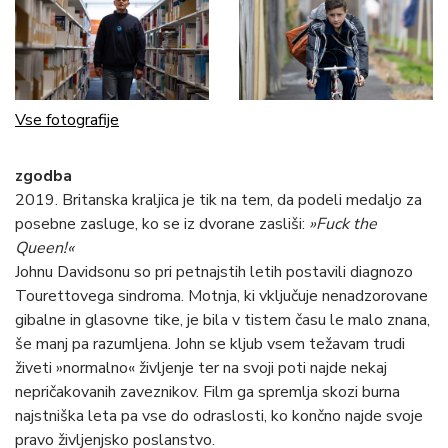
Vse fotografije
zgodba
2019. Britanska kraljica je tik na tem, da podeli medaljo za
posebne zasluge, ko se iz dvorane zasliši:
»Fuck the
Queen!«
Johnu
Davidsonu so pri petnajstih letih postavili diagnozo
Tourettovega sindroma. Motnja, ki vključuje nenadzorovane
gibalne in glasovne tike, je bila v tistem času le malo znana,
še manj pa razumljena. John se kljub vsem težavam trudi
živeti »normalno« življenje ter na svoji poti najde nekaj
nepričakovanih zaveznikov. Film ga spremlja skozi burna
najstniška leta pa vse do odraslosti, ko končno najde svoje
pravo življenjsko poslanstvo.