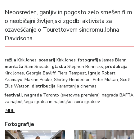
Neposreden, ganljiv in pogosto zelo smešen film
o neobičajni življenjski zgodbi aktivista za
ozaveščanje o Tourettovem sindromu Johna
Davidsona.
režija
Kirk Jones,
scenarij
Kirk Jones,
fotografija
James Blann,
montaža
Sam Sneade,
glasba
Stephen Rennicks,
produkcija
Kirk Jones, Georgia Bayliff, Piers Tempest,
igrajo
Robert
Aramayo, Maxine Peake, Shirley Henderson, Peter Mullan, Scott
Ellis Watson,
distribucija
Karantanija cinemas
festivali, nagrade
Toronto (svetovna premiera); nagrada BAFTA
za najboljšega igralca in najboljšo izbiro igralcev
IMDb
Fotografije