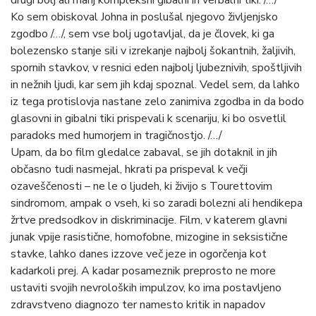
Ko sem obiskoval Johna in poslušal njegovo življenjsko
zgodbo /…/, sem vse bolj ugotavljal, da je človek, ki ga
bolezensko stanje sili v izrekanje najbolj šokantnih, žaljivih,
spornih stavkov, v resnici eden najbolj ljubeznivih, spoštljivih
in nežnih ljudi, kar sem jih kdaj spoznal. Vedel sem, da lahko
iz tega protislovja nastane zelo zanimiva zgodba in da bodo
glasovni in gibalni tiki prispevali k scenariju, ki bo osvetlil
paradoks med humorjem in tragičnostjo. /…/
Upam, da bo film gledalce zabaval, se jih dotaknil in jih
občasno tudi nasmejal, hkrati pa prispeval k večji
ozaveščenosti – ne le o ljudeh, ki živijo s Tourettovim
sindromom, ampak o vseh, ki so zaradi bolezni ali hendikepa
žrtve predsodkov in diskriminacije. Film, v katerem glavni
junak vpije rasistične, homofobne, mizogine in seksistične
stavke, lahko danes izzove več jeze in ogorčenja kot
kadarkoli prej. A kadar posameznik preprosto ne more
ustaviti svojih nevroloških impulzov, ko ima postavljeno
zdravstveno diagnozo ter namesto kritik in napadov