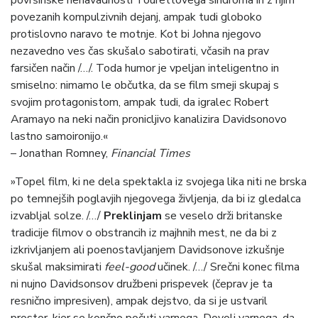
povezanih kompulzivnih dejanj, ampak tudi globoko
protislovno naravo te motnje. Kot bi Johna njegovo
nezavedno ves čas skušalo sabotirati, včasih na prav
farsičen način /…/. Toda humor je vpeljan inteligentno in
smiselno: nimamo le občutka, da se film smeji skupaj s
svojim protagonistom, ampak tudi, da igralec Robert
Aramayo na neki način pronicljivo kanalizira Davidsonovo
lastno samoironijo.«
– Jonathan Romney,
Financial Times
»Topel film, ki ne dela spektakla iz svojega lika niti ne brska
po temnejših poglavjih njegovega življenja, da bi iz gledalca
izvabljal solze. /…/
Preklinjam
se veselo drži britanske
tradicije filmov o obstrancih iz majhnih mest, ne da bi z
izkrivljanjem ali poenostavljanjem Davidsonove izkušnje
skušal maksimirati
feel-good
učinek. /…/ Srečni konec filma
ni nujno Davidsonsov družbeni prispevek (čeprav je ta
resnično impresiven), ampak dejstvo, da si je ustvaril
prostor, kjer se končno počuti varnega. Dovolj varnega, da