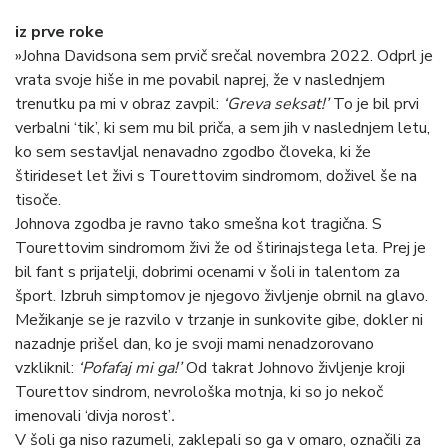
iz prve roke
»Johna Davidsona sem prvič srečal novembra 2022. Odprl je
vrata svoje hiše in me povabil naprej, že v naslednjem
trenutku pa mi v obraz zavpil:
‘Greva seksat!’
To je bil prvi
verbalni ‘tik’, ki sem mu bil priča, a sem jih v naslednjem letu,
ko sem sestavljal nenavadno zgodbo človeka, ki že
štirideset let živi s Tourettovim sindromom, doživel še na
tisoče.
Johnova zgodba je ravno tako smešna kot tragična. S
Tourettovim sindromom živi že od štirinajstega leta. Prej je
bil fant s prijatelji, dobrimi ocenami v šoli in talentom za
šport. Izbruh simptomov je njegovo življenje obrnil na glavo.
Mežikanje se je razvilo v trzanje in sunkovite gibe, dokler ni
nazadnje prišel dan, ko je svoji mami nenadzorovano
vzkliknil:
‘Pofafaj mi ga!’
Od takrat Johnovo življenje kroji
Tourettov sindrom, nevrološka motnja, ki so jo nekoč
imenovali ‘divja norost’
.
V šoli ga niso razumeli, zaklepali so ga v omaro, označili za