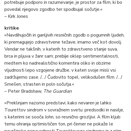
potrebuje podporo in razumevanje, je prostor za film, ki bo
povedal njegovo zgodbo ter spodbujal sočutje.«
– Kirk Jones
kritike
»Navdihujočih in ganljivih resničnih zgodb o pogumnih ljudeh,
ki premagujejo zdravstvene težave, imamo več kot dovolj.
Vendar ne takšnih, v katerih to zdravstveno stanje suva,
brca in pljuva v žanr sam; prebije oklep sentimentalnosti,
medtem ko nadrealistično komentira oliko in obzirne
vljudnosti lepo vzgojene družbe, v kateri svoje misli vsi
zadržujemo zase. /…/ Čudovito topel, velikodušen film. /…/
Smešen, strasten in poln sočutja.«
– Peter Bradshaw,
The Guardian
»Preklinjam nazorno predstavi, kako nevaren je lahko
Tourettov sindrom v sovražnem svetu: predsodki in nasilje,
s katerimi se sooča John, so resnično grozljivi. A film kljub
temu ohranja optimističen ton, pri čemer ne pokaže le
površinske nenavadnosti Tourettovega sindroma in z njim