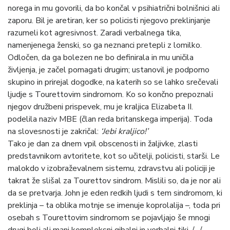
norega in mu govorili, da bo končal v psihiatrični bolnišnici ali
zaporu. Bil je aretiran, ker so policisti njegovo preklinjanje
razumeli kot agresivnost. Zaradi verbalnega tika,
namenjenega ženski, so ga neznanci pretepli z lomilko.
Odločen, da ga bolezen ne bo definirala in mu uničila
življenja, je začel pomagati drugim; ustanovil je podporno
skupino in prirejal dogodke, na katerih so se lahko srečevali
ljudje s Tourettovim sindromom. Ko so končno prepoznali
njegov družbeni prispevek, mu je kraljica Elizabeta II.
podelila naziv MBE (član reda britanskega imperija). Toda
na slovesnosti je zakričal:
‘Jebi kraljico!’
Tako je dan za dnem vpil obscenosti in žaljivke, zlasti
predstavnikom avtoritete, kot so učitelji, policisti, starši. Le
malokdo v izobraževalnem sistemu, zdravstvu ali policiji je
takrat že slišal za Tourettov sindrom. Mislili so, da je nor ali
da se pretvarja. John je eden redkih ljudi s tem sindromom, ki
preklinja – ta oblika motnje se imenuje koprolalija –, toda pri
osebah s Tourettovim sindromom se pojavljajo še mnogi
drugi bolj ali manj kompleksni gibalni in verbalni tiki. /…/