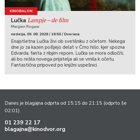
KINOBALON
Lampje – de film
Lučka
Margien Rogaar
nedelja, 09. 08. 2026 / 16:50 / Dvorana
Enajstletna Lučka živi ob svetilniku z očetom. Nekega
dne jo za kazen pošljejo delat v Črno hišo, kjer spozna
Edvarda, fanta z ribjim repom. Lučka se mora odločiti,
ali bo rešila novega prijatelja ali se vrnila k očetu.
Fantastična pripoved po knjižni uspešnici.
Danes je blagajna odprta od 15:15 do 21:15
(odprto še
02:01).
01 239 22 17
blagajna@kinodvor.org