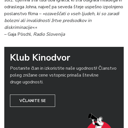
odraslega Johna, največ pa seveda šteje uspešno izpolnjeno
poslanstvo filma –
»ozaveščati o vseh ljudeh, ki so zaradi
bolezni ali invalidnosti žrtve predsodkov in
diskriminacije«
.«
– Gaja Pöschl,
Radio Slovenija
Klub Kinodvor
Postanite član in izkoristite naše ugodnosti! Članstvo
poleg znižane cene vstopnic prinaša številne
druge ugodnosti.
VČLANITE SE