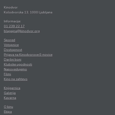
Kinodvor
Kolodvorska 13, 1000 Ljubljana
Informacije:
01 239 22 17
blagajna@kinodvor.org
Spored
Vstopnice
Dostopnost
Prijava na Kinodvorove E-novice
Darilni boni
Klubske ugodnosti
Napovedujemo
Filmi
Kino na zahtevo
Knjigarnica
Galerija
Kavarna
O kinu
Ekipa