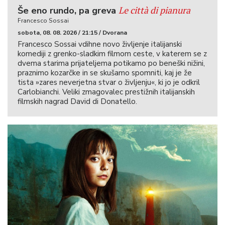
Le città di pianura
Še eno rundo, pa greva
Francesco Sossai
sobota, 08. 08. 2026 / 21:15 / Dvorana
Francesco Sossai vdihne novo življenje italijanski
komediji z grenko-sladkim filmom ceste, v katerem se z
dvema starima prijateljema potikamo po beneški nižini,
praznimo kozarčke in se skušamo spomniti, kaj je že
tista »zares neverjetna stvar o življenju«, ki jo je odkril
Carlobianchi. Veliki zmagovalec prestižnih italijanskih
filmskih nagrad David di Donatello.