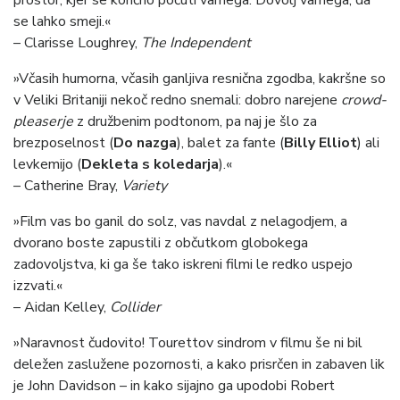
se lahko smeji.«
– Clarisse Loughrey,
The Independent
»Včasih humorna, včasih ganljiva resnična zgodba, kakršne so
v Veliki Britaniji nekoč redno snemali: dobro narejene
crowd-
pleaserje
z družbenim podtonom, pa naj je šlo za
brezposelnost (
Do nazga
), balet za fante (
Billy Elliot
) ali
levkemijo (
Dekleta s koledarja
).«
– Catherine Bray,
Variety
»Film vas bo ganil do solz, vas navdal z nelagodjem, a
dvorano boste zapustili z občutkom globokega
zadovoljstva, ki ga še tako iskreni filmi le redko uspejo
izzvati.«
– Aidan Kelley,
Collider
»Naravnost čudovito! Tourettov sindrom v filmu še ni bil
deležen zaslužene pozornosti, a kako prisrčen in zabaven lik
je John Davidson – in kako sijajno ga upodobi Robert