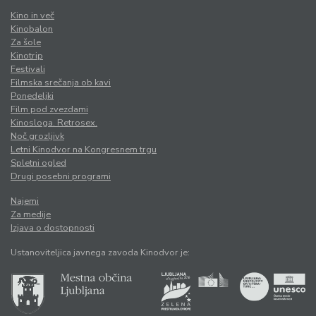
Kino in več
Kinobalon
Za šole
Kinotrip
Festivali
Filmska srečanja ob kavi
Ponedeljki
Film pod zvezdami
Kinosloga. Retrosex.
Noč grozljivk
Letni Kinodvor na Kongresnem trgu
Spletni ogled
Drugi posebni programi
Najemi
Za medije
Izjava o dostopnosti
Ustanoviteljica javnega zavoda Kinodvor je: