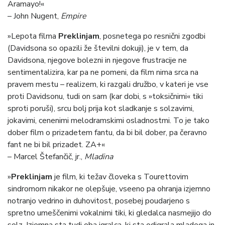
Aramayo!«
– John Nugent,
Empire
»Lepota filma
Preklinjam
, posnetega po resnični zgodbi
(Davidsona so opazili že številni dokuji), je v tem, da
Davidsona, njegove bolezni in njegove frustracije ne
sentimentalizira, kar pa ne pomeni, da film nima srca na
pravem mestu – realizem, ki razgali družbo, v kateri je vse
proti Davidsonu, tudi on sam (kar dobi, s »toksičnimi« tiki
sproti poruši), srcu bolj prija kot sladkanje s solzavimi,
jokavimi, cenenimi melodramskimi osladnostmi. To je tako
dober film o prizadetem fantu, da bi bil dober, pa čeravno
fant ne bi bil prizadet. ZA+«
– Marcel Štefančič, jr.,
Mladina
»
Preklinjam
je film, ki težav človeka s Tourettovim
sindromom nikakor ne olepšuje, vseeno pa ohranja izjemno
notranjo vedrino in duhovitost, posebej poudarjeno s
spretno umeščenimi vokalnimi tiki, ki gledalca nasmejijo do
solz. Izjemna sta tudi oba igralca, ki sta odigrala mladega in