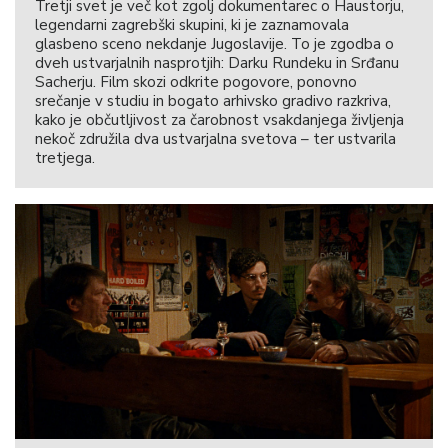
Tretji svet je več kot zgolj dokumentarec o Haustorju,
legendarni zagrebški skupini, ki je zaznamovala
glasbeno sceno nekdanje Jugoslavije. To je zgodba o
dveh ustvarjalnih nasprotjih: Darku Rundeku in Srđanu
Sacherju. Film skozi odkrite pogovore, ponovno
srečanje v studiu in bogato arhivsko gradivo razkriva,
kako je občutljivost za čarobnost vsakdanjega življenja
nekoč združila dva ustvarjalna svetova – ter ustvarila
tretjega.