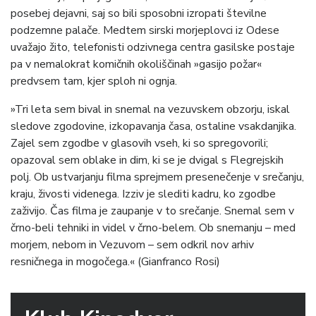
posebej dejavni, saj so bili sposobni izropati številne
podzemne palače. Medtem sirski morjeplovci iz Odese
uvažajo žito, telefonisti odzivnega centra gasilske postaje
pa v nemalokrat komičnih okoliščinah »gasijo požar«
predvsem tam, kjer sploh ni ognja.
»Tri leta sem bival in snemal na vezuvskem obzorju, iskal
sledove zgodovine, izkopavanja časa, ostaline vsakdanjika.
Zajel sem zgodbe v glasovih vseh, ki so spregovorili;
opazoval sem oblake in dim, ki se je dvigal s Flegrejskih
polj. Ob ustvarjanju filma sprejmem presenečenje v srečanju,
kraju, živosti videnega. Izziv je slediti kadru, ko zgodbe
zaživijo. Čas filma je zaupanje v to srečanje. Snemal sem v
črno-beli tehniki in videl v črno-belem. Ob snemanju – med
morjem, nebom in Vezuvom – sem odkril nov arhiv
resničnega in mogočega.« (Gianfranco Rosi)