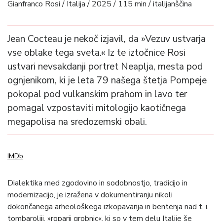
Gianfranco Rosi / Italija / 2025 / 115 min / italijanščina
Jean Cocteau je nekoč izjavil, da »Vezuv ustvarja
vse oblake tega sveta.« Iz te iztočnice Rosi
ustvari nevsakdanji portret Neaplja, mesta pod
ognjenikom, ki je leta 79 našega štetja Pompeje
pokopal pod vulkanskim prahom in lavo ter
pomagal vzpostaviti mitologijo kaotičnega
megapolisa na sredozemski obali.
IMDb
Dialektika med zgodovino in sodobnostjo, tradicijo in
modernizacijo, je izražena v dokumentiranju nikoli
dokončanega arheološkega izkopavanja in bentenja nad t. i.
tombaroliji, »roparji grobnic«, ki so v tem delu Italije še