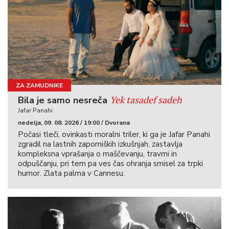
ZA ZAMUDNIKE
Yek tasadef sadeh
Bila je samo nesreča
Jafar Panahi
nedelja, 09. 08. 2026 / 19:00 / Dvorana
Počasi tleči, ovinkasti moralni triler, ki ga je Jafar Panahi
zgradil na lastnih zaporniških izkušnjah, zastavlja
kompleksna vprašanja o maščevanju, travmi in
odpuščanju, pri tem pa ves čas ohranja smisel za trpki
humor. Zlata palma v Cannesu.