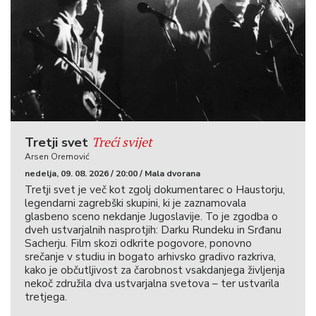
Treći svijet
Tretji svet
Arsen Oremović
nedelja, 09. 08. 2026 / 20:00 / Mala dvorana
Tretji svet je več kot zgolj dokumentarec o Haustorju,
legendarni zagrebški skupini, ki je zaznamovala
glasbeno sceno nekdanje Jugoslavije. To je zgodba o
dveh ustvarjalnih nasprotjih: Darku Rundeku in Srđanu
Sacherju. Film skozi odkrite pogovore, ponovno
srečanje v studiu in bogato arhivsko gradivo razkriva,
kako je občutljivost za čarobnost vsakdanjega življenja
nekoč združila dva ustvarjalna svetova – ter ustvarila
tretjega.