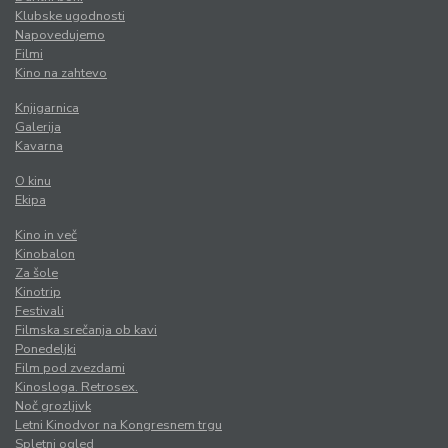
Klubske ugodnosti
Napovedujemo
Filmi
Kino na zahtevo
Knjigarnica
Galerija
Kavarna
O kinu
Ekipa
Kino in več
Kinobalon
Za šole
Kinotrip
Festivali
Filmska srečanja ob kavi
Ponedeljki
Film pod zvezdami
Kinosloga. Retrosex.
Noč grozljivk
Letni Kinodvor na Kongresnem trgu
Spletni ogled