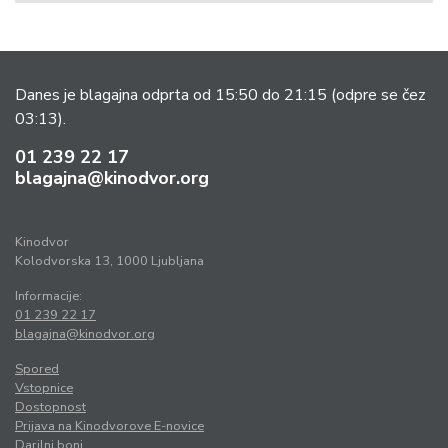
Danes je blagajna odprta od 15:50 do 21:15
(odpre se čez
03:13).
01 239 22 17
blagajna@kinodvor.org
Kinodvor
Kolodvorska 13, 1000 Ljubljana
Informacije:
01 239 22 17
blagajna@kinodvor.org
Spored
Vstopnice
Dostopnost
Prijava na Kinodvorove E-novice
Darilni boni