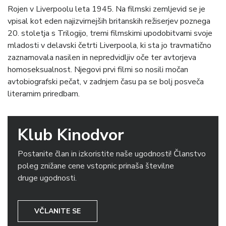
Rojen v Liverpoolu leta 1945. Na filmski zemljevid se je
vpisal kot eden najizvirnejših britanskih režiserjev poznega
20. stoletja s Trilogijo, tremi filmskimi upodobitvami svoje
mladosti v delavski četrti Liverpoola, ki sta jo travmatično
zaznamovala nasilen in nepredvidljiv oče ter avtorjeva
homoseksualnost. Njegovi prvi filmi so nosili močan
avtobiografski pečat, v zadnjem času pa se bolj posveča
literarnim priredbam.
Klub Kinodvor
Postanite član in izkoristite naše ugodnosti! Članstvo
poleg znižane cene vstopnic prinaša številne
druge ugodnosti.
VČLANITE SE