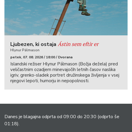
Ástin sem eftir er
Ljubezen, ki ostaja
Hlynur Pálmason
petek, 07. 08. 2026 / 18:00 / Dvorana
Islandski režiser Hlynur Pálmason (Božja dežela) pred
veličastnim ozadjem minevajočih letnih časov naslika
igriv, grenko-sladek portret družinskega življenja v vsej
njegovi lepoti, humorju in nepopolnosti.
Danes je blagajna odprta od 09:00 do 20:30
(odprto še
01:18).