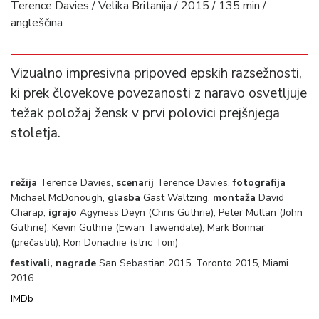
Terence Davies / Velika Britanija / 2015 / 135 min /
angleščina
Vizualno impresivna pripoved epskih razsežnosti,
ki prek človekove povezanosti z naravo osvetljuje
težak položaj žensk v prvi polovici prejšnjega
stoletja.
režija
Terence Davies,
scenarij
Terence Davies,
fotografija
Michael McDonough,
glasba
Gast Waltzing,
montaža
David
Charap,
igrajo
Agyness Deyn (Chris Guthrie), Peter Mullan (John
Guthrie), Kevin Guthrie (Ewan Tawendale), Mark Bonnar
(prečastiti), Ron Donachie (stric Tom)
festivali, nagrade
San Sebastian 2015, Toronto 2015, Miami
2016
IMDb