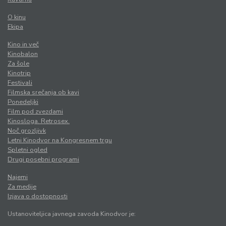
O kinu
Ekipa
Kino in več
Kinobalon
Za šole
Kinotrip
Festivali
Filmska srečanja ob kavi
Ponedeljki
Film pod zvezdami
Kinosloga. Retrosex.
Noč grozljivk
Letni Kinodvor na Kongresnem trgu
Spletni ogled
Drugi posebni programi
Najemi
Za medije
Izjava o dostopnosti
Ustanoviteljica javnega zavoda Kinodvor je: