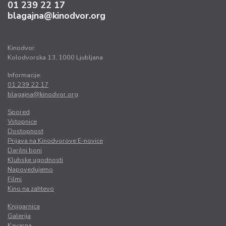
01 239 22 17
blagajna@kinodvor.org
Kinodvor
Kolodvorska 13, 1000 Ljubljana
Informacije:
01 239 22 17
blagajna@kinodvor.org
Spored
Vstopnice
Dostopnost
Prijava na Kinodvorove E-novice
Darilni boni
Klubske ugodnosti
Napovedujemo
Filmi
Kino na zahtevo
Knjigarnica
Galerija
Kavarna