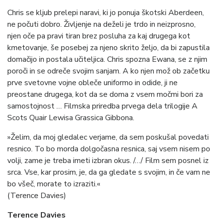
Chris se kljub prelepi naravi, ki jo ponuja škotski Aberdeen,
ne počuti dobro. Življenje na deželi je trdo in neizprosno,
njen oče pa pravi tiran brez posluha za kaj drugega kot
kmetovanje, še posebej za njeno skrito željo, da bi zapustila
domačijo in postala učiteljica. Chris spozna Ewana, se z njim
poroči in se odreče svojim sanjam. A ko njen mož ob začetku
prve svetovne vojne obleče uniformo in odide, ji ne
preostane drugega, kot da se doma z vsem močmi bori za
samostojnost … Filmska priredba prvega dela trilogije A
Scots Quair Lewisa Grassica Gibbona.
»Želim, da moj gledalec verjame, da sem poskušal povedati
resnico. To bo morda dolgočasna resnica, saj vsem nisem po
volji, zame je treba imeti izbran okus. /…/ Film sem posnel iz
srca. Vse, kar prosim, je, da ga gledate s svojim, in če vam ne
bo všeč, morate to izraziti.«
(Terence Davies)
Terence Davies