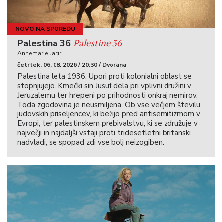
NOVO NA SPOREDU
Palestine 36
Palestina 36
Annemarie Jacir
četrtek, 06. 08. 2026 / 20:30 / Dvorana
Palestina leta 1936. Upori proti kolonialni oblast se
stopnjujejo. Kmečki sin Jusuf dela pri vplivni družini v
Jeruzalemu ter hrepeni po prihodnosti onkraj nemirov.
Toda zgodovina je neusmiljena. Ob vse večjem številu
judovskih priseljencev, ki bežijo pred antisemitizmom v
Evropi, ter palestinskem prebivalstvu, ki se združuje v
največji in najdaljši vstaji proti tridesetletni britanski
nadvladi, se spopad zdi vse bolj neizogiben.