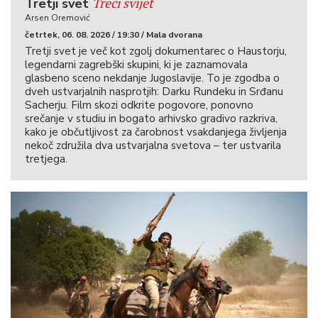
Treći svijet
Tretji svet
Arsen Oremović
četrtek, 06. 08. 2026 / 19:30 / Mala dvorana
Tretji svet je več kot zgolj dokumentarec o Haustorju,
legendarni zagrebški skupini, ki je zaznamovala
glasbeno sceno nekdanje Jugoslavije. To je zgodba o
dveh ustvarjalnih nasprotjih: Darku Rundeku in Srđanu
Sacherju. Film skozi odkrite pogovore, ponovno
srečanje v studiu in bogato arhivsko gradivo razkriva,
kako je občutljivost za čarobnost vsakdanjega življenja
nekoč združila dva ustvarjalna svetova – ter ustvarila
tretjega.