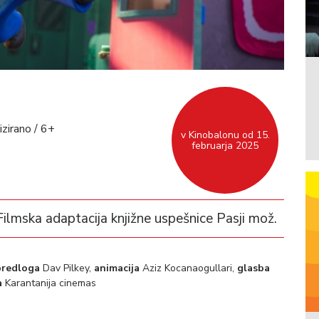
zirano / 6+
v Kinobalonu od 15.
februarja 2025
 Filmska adaptacija knjižne uspešnice Pasji mož.
predloga
Dav Pilkey,
animacija
Aziz Kocanaogullari,
glasba
a
Karantanija cinemas