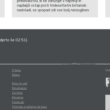
prebivalstvu, ki se združuje v največji in
najdaljši vstaji proti tridesetletni britanski
nadvladi, se spopad zdi vse bolj neizogiben.
dprto še 02:51).
O kinu
Ust
Ekipa
Kino in več
Kinobalon
Za šole
Kinotrip
Festivali
Filmska srečanja ob kavi