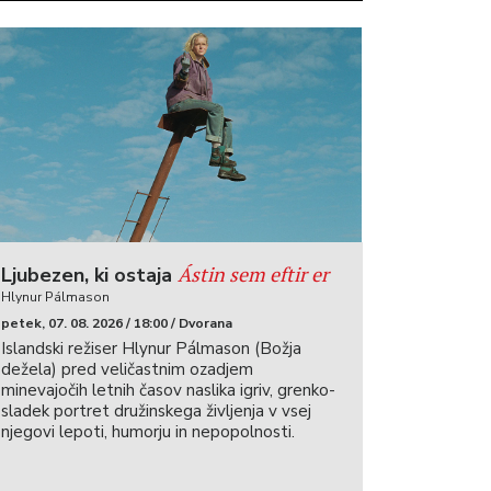
Ástin sem eftir er
Ljubezen, ki ostaja
Hlynur Pálmason
petek, 07. 08. 2026 / 18:00 / Dvorana
Islandski režiser Hlynur Pálmason (Božja
dežela) pred veličastnim ozadjem
minevajočih letnih časov naslika igriv, grenko-
sladek portret družinskega življenja v vsej
njegovi lepoti, humorju in nepopolnosti.