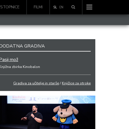
VSTOPNICE
FILMI
SL
EN
DODATNA GRADIVA
Pasji mož
Knjižna zbirka Kinobalon
Gradiva za učitelje in starše
/
Knjižice za otroke