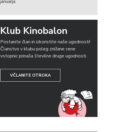
januarja.
Klub Kinobalon
Postanite član in izkoristite naše ugodnosti!
Članstvo v klubu poleg znižane cene
vstopnic prinaša številne druge ugodnosti.
VČLANITE OTROKA