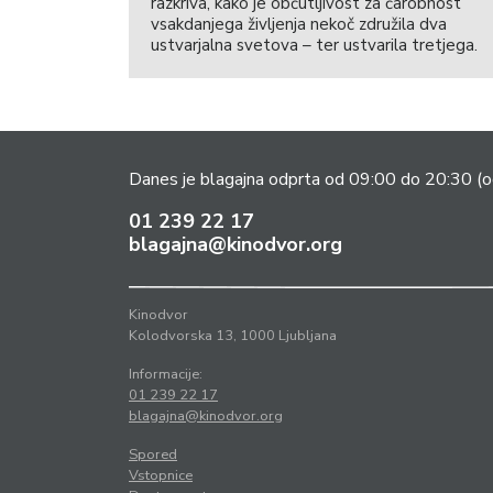
razkriva, kako je občutljivost za čarobnost
vsakdanjega življenja nekoč združila dva
ustvarjalna svetova – ter ustvarila tretjega.
Danes je blagajna odprta od 09:00 do 20:30
(o
01 239 22 17
blagajna@kinodvor.org
Kinodvor
Kolodvorska 13, 1000 Ljubljana
Informacije:
01 239 22 17
blagajna@kinodvor.org
Spored
Vstopnice