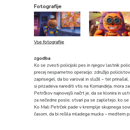
Fotografije
Vse fotografije
zgodba
Ko se zvesti policijski pes in njegov lastnik pol
precej nespametno operacijo: združijo policistovo
zaprisegel, da bo varoval in služil – ter prinaša
si prizadeva narediti vtis na Komandirja, mora 
Petrčkov najnovejši načrt je, da se klonira in u
za nečedne posle, stvari pa se zapletejo, ko se
Ko Mali Petrček pade v kremplje skupnega sovra
časom, da bi rešila mladega mucka – medtem pa 