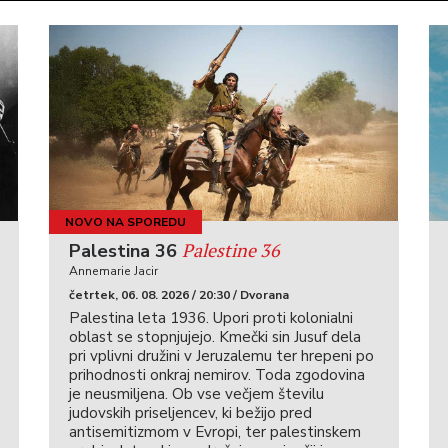
NOVO NA SPOREDU
Palestine 36
Palestina 36
Annemarie Jacir
četrtek, 06. 08. 2026 / 20:30 / Dvorana
Palestina leta 1936. Upori proti kolonialni
oblast se stopnjujejo. Kmečki sin Jusuf dela
pri vplivni družini v Jeruzalemu ter hrepeni po
prihodnosti onkraj nemirov. Toda zgodovina
je neusmiljena. Ob vse večjem številu
judovskih priseljencev, ki bežijo pred
antisemitizmom v Evropi, ter palestinskem