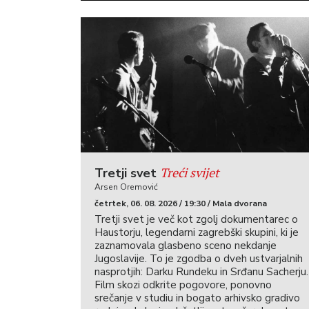
Treći svijet
Tretji svet
Arsen Oremović
četrtek, 06. 08. 2026 / 19:30 / Mala dvorana
Tretji svet je več kot zgolj dokumentarec o
Haustorju, legendarni zagrebški skupini, ki je
zaznamovala glasbeno sceno nekdanje
Jugoslavije. To je zgodba o dveh ustvarjalnih
nasprotjih: Darku Rundeku in Srđanu Sacherju.
Film skozi odkrite pogovore, ponovno
srečanje v studiu in bogato arhivsko gradivo