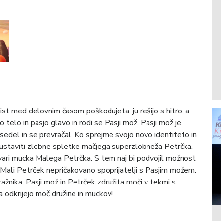
icist med delovnim časom poškodujeta, ju rešijo s hitro, a
 telo in pasjo glavo in rodi se Pasji mož. Pasji mož je
l, sedel in se prevračal. Ko sprejme svojo novo identiteto in
zaustaviti zlobne spletke mačjega superzlobneža Petrčka.
stvari mucka Malega Petrčka. S tem naj bi podvojil možnost
 Mali Petrček nepričakovano spoprijatelji s Pasjim možem.
žnika, Pasji mož in Petrček združita moči v tekmi s
odkrijejo moč družine in muckov!