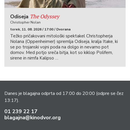
The Odyssey
Odiseja
Christopher Nolan
torek, 11. 08. 2026 / 17:00 / Dvorana
Težko pričakovani mitološki spektakel Christopherja
Nolana (Oppenheimer) spremlja Odiseja, kralja Itake, ki
se po trojanski vojni poda na dolgo in nevarno pot
domov. Med potjo sreča bitja, kot so kiklop Polifem,
sirene in nimfa Kalipso …
Danes je blagajna odprta od 17:00 do 20:00
(odpre se čez
13:17).
01 239 22 17
blagajna@kinodvor.org