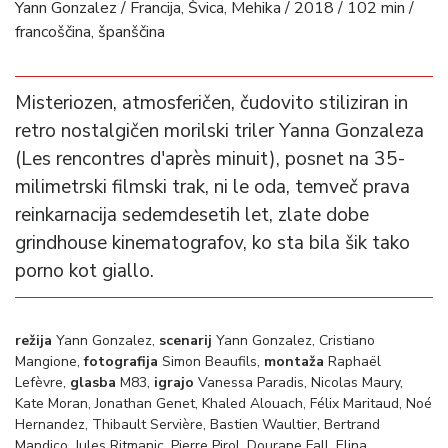
Yann Gonzalez / Francija, Švica, Mehika / 2018 / 102 min /
francoščina, španščina
Misteriozen, atmosferičen, čudovito stiliziran in
retro nostalgičen morilski triler Yanna Gonzaleza
(Les rencontres d'après minuit), posnet na 35-
milimetrski filmski trak, ni le oda, temveč prava
reinkarnacija sedemdesetih let, zlate dobe
grindhouse kinematografov, ko sta bila šik tako
porno kot giallo.
režija
Yann Gonzalez,
scenarij
Yann Gonzalez, Cristiano
Mangione,
fotografija
Simon Beaufils,
montaža
Raphaël
Lefèvre,
glasba
M83,
igrajo
Vanessa Paradis, Nicolas Maury,
Kate Moran, Jonathan Genet, Khaled Alouach, Félix Maritaud, Noé
Hernandez, Thibault Servière, Bastien Waultier, Bertrand
Mandico, Jules Ritmanic, Pierre Pirol, Dourane Fall, Elina