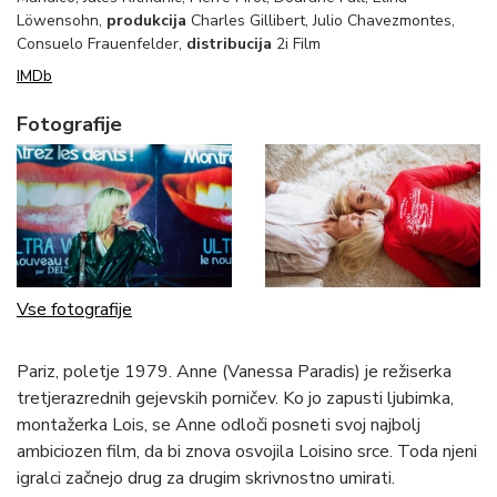
Löwensohn,
produkcija
Charles Gillibert, Julio Chavezmontes,
Consuelo Frauenfelder,
distribucija
2i Film
IMDb
Fotografije
Vse fotografije
Pariz, poletje 1979. Anne (Vanessa Paradis) je režiserka
tretjerazrednih gejevskih porničev. Ko jo zapusti ljubimka,
montažerka Lois, se Anne odloči posneti svoj najbolj
ambiciozen film, da bi znova osvojila Loisino srce. Toda njeni
igralci začnejo drug za drugim skrivnostno umirati.