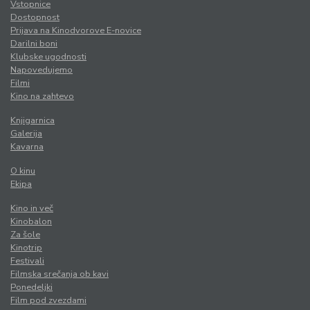
Vstopnice
Dostopnost
Prijava na Kinodvorove E-novice
Darilni boni
Klubske ugodnosti
Napovedujemo
Filmi
Kino na zahtevo
Knjigarnica
Galerija
Kavarna
O kinu
Ekipa
Kino in več
Kinobalon
Za šole
Kinotrip
Festivali
Filmska srečanja ob kavi
Ponedeljki
Film pod zvezdami