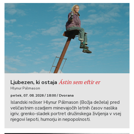
Ástin sem eftir er
Ljubezen, ki ostaja
Hlynur Pálmason
petek, 07. 08. 2026 / 18:00 / Dvorana
Islandski režiser Hlynur Pálmason (Božja dežela) pred
veličastnim ozadjem minevajočih letnih časov naslika
igriv, grenko-sladek portret družinskega življenja v vsej
njegovi lepoti, humorju in nepopolnosti.