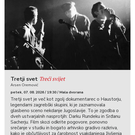
Treći svijet
Tretji svet
Arsen Oremović
petek, 07. 08. 2026 / 19:30 / Mala dvorana
Tretji svet je več kot zgolj dokumentarec o Haustorju,
legendarni zagrebški skupini, ki je zaznamovala
glasbeno sceno nekdanje Jugoslavije. To je zgodba o
dveh ustvarjalnih nasprotjih: Darku Rundeku in Srđanu
Sacherju. Film skozi odkrite pogovore, ponovno
srečanje v studiu in bogato arhivsko gradivo razkriva,
kako je občutljivost za čarobnost vsakdanjega življenja