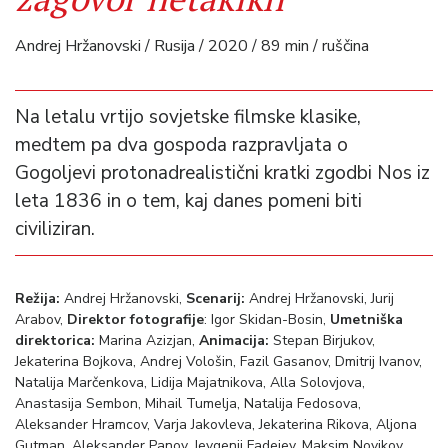
Andrej Hržanovski / Rusija / 2020 / 89 min / ruščina
Na letalu vrtijo sovjetske filmske klasike,
medtem pa dva gospoda razpravljata o
Gogoljevi protonadrealistični kratki zgodbi Nos iz
leta 1836 in o tem, kaj danes pomeni biti
civiliziran.
Režija:
Andrej Hržanovski,
Scenarij:
Andrej Hržanovski, Jurij
Arabov,
Direktor fotografije
: Igor Skidan-Bosin,
Umetniška
direktorica:
Marina Azizjan,
Animacija
:
Stepan Birjukov,
Jekaterina Bojkova, Andrej Vološin, Fazil Gasanov, Dmitrij Ivanov,
Natalija Marčenkova, Lidija Majatnikova, Alla Solovjova,
Anastasija Sembon, Mihail Tumelja, Natalija Fedosova,
Aleksander Hramcov, Varja Jakovleva, Jekaterina Rikova, Aljona
Gutman, Aleksander Panov, Jevgenij Fadejev, Maksim Novikov,