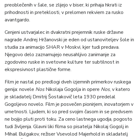
preoblečenih v šale, se zlijejo v biser, ki prihaja hkrati iz
prihodnosti in preteklosti, v prelomen rekviem za rusko
avantgardo.
Cenjeni ustvarjalec in dvakratni prejemnik ruske državne
nagrade Andrej Hržanovski je eden od ustanoviteljev šole in
studia za animacijo SHAR v Moskvi, kjer tudi predava.
Njegovo delo zaznamujejo neusahljivo zanimanje za
zgodovino ruske in svetovne kulture ter subtilnost in
ekspresivnost plastične forme.
Film je nastal po predlogi dveh izjemnih primerkov ruskega
genija: novele
Nos
Nikolaja Gogolja in opere
Nos
, v katero
je skladatelj Dmitrij Šostakovič leta 1930 predelal
Gogoljevo novelo. Film je posvečen pionirjem, inovatorjem v
umetnosti. Ljudem, ki so pred svojim časom in se predvsem
ne bojijo pluti proti toku. Za ceno lastnega ugodja, pogosto
tudi življenja. Glavni liki filma so pisatelja Nikolaj Gogolj in
Mihail Bulgakov, režiser Vsevolod Majerhold in skladatelj