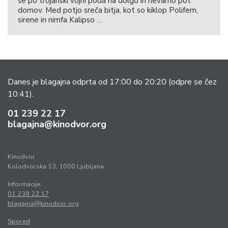
se po trojanski vojni poda na dolgo in nevarno pot
domov. Med potjo sreča bitja, kot so kiklop Polifem,
sirene in nimfa Kalipso …
Danes je blagajna odprta od 17:00 do 20:20
(odpre se čez
10:41).
01 239 22 17
blagajna@kinodvor.org
Kinodvor
Kolodvorska 13, 1000 Ljubljana
Informacije:
01 239 22 17
blagajna@kinodvor.org
Spored