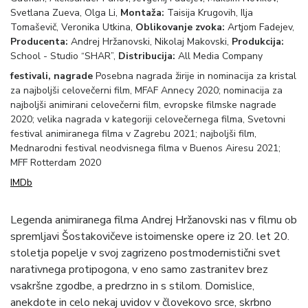
Svetlana Zueva, Olga Li,
Montaža:
Taisija Krugovih, Ilja
Tomaševič, Veronika Utkina,
Oblikovanje zvoka:
Artjom Fadejev,
Producenta:
Andrej Hržanovski, Nikolaj Makovski,
Produkcija:
School - Studio “SHAR”,
Distribucija:
All Media Company
festivali, nagrade
Posebna nagrada žirije in nominacija za kristal
za najboljši celovečerni film, MFAF Annecy 2020; nominacija za
najboljši animirani celovečerni film, evropske filmske nagrade
2020; velika nagrada v kategoriji celovečernega filma, Svetovni
festival animiranega filma v Zagrebu 2021; najboljši film,
Mednarodni festival neodvisnega filma v Buenos Airesu 2021;
MFF Rotterdam 2020
IMDb
Legenda animiranega filma Andrej Hržanovski nas v filmu ob
spremljavi Šostakovičeve istoimenske opere iz 20. let 20.
stoletja popelje v svoj zagrizeno postmodernistični svet
narativnega protipogona, v eno samo zastranitev brez
vsakršne zgodbe, a predrzno in s stilom. Domislice,
anekdote in celo nekaj uvidov v človekovo srce, skrbno