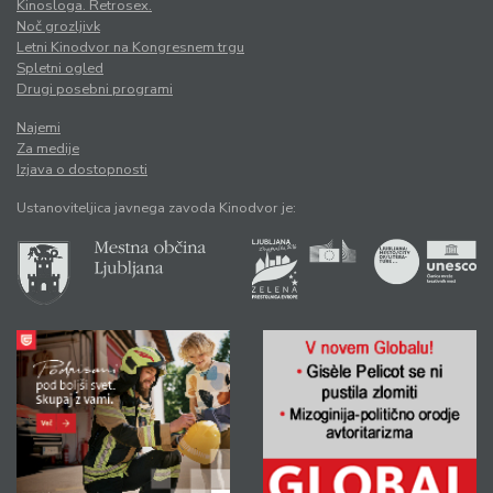
Kinosloga. Retrosex.
Noč grozljivk
Letni Kinodvor na Kongresnem trgu
Spletni ogled
Drugi posebni programi
Najemi
Za medije
Izjava o dostopnosti
Ustanoviteljica javnega zavoda Kinodvor je: