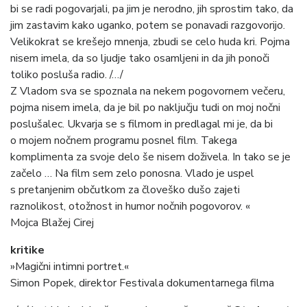
bi se radi pogovarjali, pa jim je nerodno, jih sprostim tako, da
jim zastavim kako uganko, potem se ponavadi razgovorijo.
Velikokrat se krešejo mnenja, zbudi se celo huda kri. Pojma
nisem imela, da so ljudje tako osamljeni in da jih ponoči
toliko posluša radio. /…/
Z Vladom sva se spoznala na nekem pogovornem večeru,
pojma nisem imela, da je bil po naključju tudi on moj nočni
poslušalec. Ukvarja se s filmom in predlagal mi je, da bi
o mojem nočnem programu posnel film. Takega
komplimenta za svoje delo še nisem doživela. In tako se je
začelo … Na film sem zelo ponosna. Vlado je uspel
s pretanjenim občutkom za človeško dušo zajeti
raznolikost, otožnost in humor nočnih pogovorov. «
Mojca Blažej Cirej
kritike
»Magični intimni portret.«
Simon Popek, direktor Festivala dokumentarnega filma