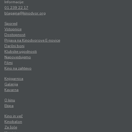
Informacije:
01 239 22 17
blagajna@kinodvor.org
Spored
Vstopnice
Dostopnost
Prijava na Kinodvorove E-novice
Darilni boni
Klubske ugodnosti
Napovedujemo
Filmi
Kino na zahtevo
Knjigarnica
Galerija
Kavarna
O kinu
Ekipa
Kino in več
Kinobalon
Za šole