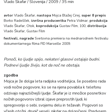
Vlado Škafar / Slovenija / 2009 / 35 min
avtor
Vlado Škafar,
nastopa
Mojca Blažej Cirej,
super 8 prepis
Borko Radešček,
izvršna producentka
Petra Vidmar,
produkcija
Vlado Škafar, Otok,
koprodukcija
Gustav Film, 100,
distribucija
Vlado Škafar, Gustav Film
festivali, nagrade
Svetovna premiera na mednarodnem festivalu
dokumentarnega filma FID Marseille 2009.
Ponoči, ko ljudje spijo, nekateri glasovi ostajajo budni.
Podnevi ljudje živijo, kot da noč ne obstaja.
zgodba
Mojca je že dolga leta radijska voditeljica, še posebno rada
vodi nočne pogovore, ko se na njena povabila k telefonu
odzivajo najrazličnejši ljudje. Škafar je iz množice posnetkov
nočnih pogovorov izbral izjave preprostih ljudi, ki
spregovorijo o sebi, svojemu delu in težavah. Pogovori so
včasih otožni, drugič veseli, nikdar pa dolgočasni. Predvsem