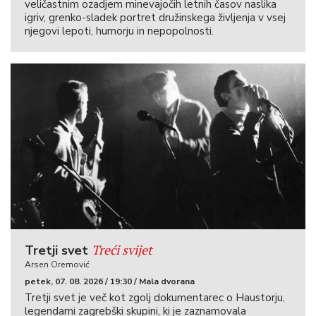
veličastnim ozadjem minevajočih letnih časov naslika
igriv, grenko-sladek portret družinskega življenja v vsej
njegovi lepoti, humorju in nepopolnosti.
Treći svijet
Tretji svet
Arsen Oremović
petek, 07. 08. 2026 / 19:30 / Mala dvorana
Tretji svet je več kot zgolj dokumentarec o Haustorju,
legendarni zagrebški skupini, ki je zaznamovala