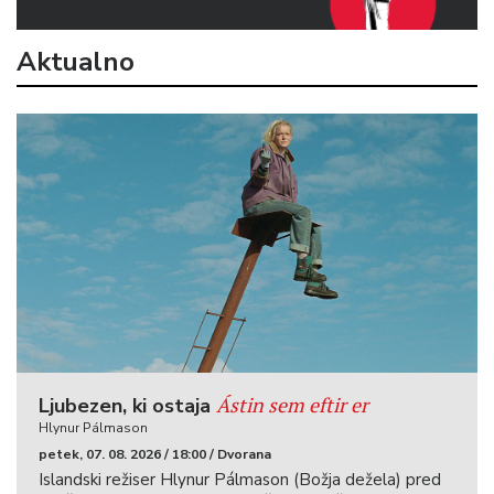
Aktualno
Ástin sem eftir er
Ljubezen, ki ostaja
Hlynur Pálmason
petek, 07. 08. 2026 / 18:00 / Dvorana
Islandski režiser Hlynur Pálmason (Božja dežela) pred