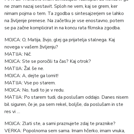
ne znam nazaj sestavit. Sploh ne vem, kaj se grem, ker
nimam pojma o tem. Ta zgodba s sintesajzerjem se lahko
na življenje prenese. Na začetku je vse enostavno, potem
se pa začne komplicirat in na koncu rata filmska zgodba.
MOJCA: O, Matija, živjo, glej ga prijatelja stalnega. Kaj
novega v vašem življenju?
MATIJA: Nič.
MOJCA: Ste se poročili ta čas? Kaj otrok?
MATIJA: Žal še ne.
MOJCA: A, dejte ga lomit!
MATIJA: Vse po starem.
MOJCA: No, tudi to je v redu.
MATIJA: Po starem tudi, da poslušam oddajo. Danes nisem
bil siguren, če je, pa sem rekel, boljše, da poslušam in ste
res vi …
MOJCA: Zlati ste, a sami praznujete zdaj te praznike?
VERKA: Popolnoma sem sama. Imam hčerko, imam vnuka,