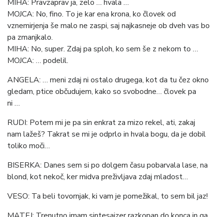
MIHA: Pravzaprav ja, zelo … hvala …
MOJCA: No, fino. To je kar ena krona, ko človek od
vznemirjenja še malo ne zaspi, saj najkasneje ob dveh vas bo
pa zmanjkalo.
MIHA: No, super. Zdaj pa sploh, ko sem še z nekom to …
MOJCA: … podelil.
ANGELA: … meni zdaj ni ostalo drugega, kot da tu čez okno
gledam, ptice občudujem, kako so svobodne… človek pa
ni …
RUDI: Potem mi je pa sin enkrat za mizo rekel, ati, zakaj
nam lažeš? Takrat se mi je odprlo in hvala bogu, da je dobil
toliko moči…
BISERKA: Danes sem si po dolgem času pobarvala lase, na
blond, kot nekoč, ker midva preživljava zdaj mladost…
VESO: Ta beli tovornjak, ki vam je pomežikal, to sem bil jaz!
MATEJ: Trenutno imam sintesajzer razkopan do konca in ga