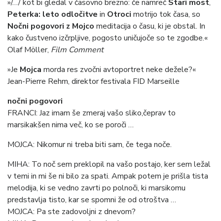
»/…/ kot bi gledal v časovno brezno: če namreč
Stari most
,
Peterka: leto odločitve
in
Otroci
motrijo tok časa, so
Nočni pogovori z Mojco
meditacija o času, ki je obstal. In
kako čustveno izčrpljive, pogosto uničujoče so te zgodbe.«
Olaf Möller,
Film Comment
»Je
Mojca
morda res zvočni avtoportret neke dežele?«
Jean-Pierre Rehm, direktor festivala FID Marseille
nočni pogovori
FRANCI: Jaz imam še zmeraj vašo sliko,čeprav to
marsikakšen nima več, ko se poroči …
MOJCA: Nikomur ni treba biti sam, če tega noče.
MIHA: To noč sem preklopil na vašo postajo, ker sem ležal
v temi in mi še ni bilo za spati. Ampak potem je prišla tista
melodija, ki se vedno zavrti po polnoči, ki marsikomu
predstavlja tisto, kar se spomni že od otroštva …
MOJCA: Pa ste zadovoljni z dnevom?