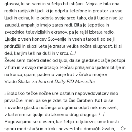
glasovi, ki so sami in si želijo biti slišani. Mojca je bila ena
redkih radijskih ljudi, ki je odprla telefone in prostor za vse
ljudi in edina, ki je odprla svoje srce tako, da ji ljudje niso le
zaupali, ampak jo imajo zares radi. Bila je lepotica in
zvezdnica televizijskih ekranov, pa je rajši izbrala radio.
Ljudje z vseh koncev Slovenije in vseh starosti so se ji
pridružili in skozi leta je zrasla velika nočna skupnost, ki si
deli, kar jim leži na duši in v srcu. /…/
Želel sem začeti daleč od ljudi, da se gledalec lažje potopi
v film in v svojo meditacijo. Počasi prihajamo ljudem bližje in
na koncu, upam, pademo vanje kot v široko morje.«
Vlado Škafar za
Journal Daily FID Marseille
»Biološko težke nočne ure ostalih napovedovalcev niso
privlačile, meni pa se je zdel ta čas čaroben. Kot bi se
z uvodno glasbo nočnega programa odprl nek nov svet,
v katerem se ljudje dotaknemo drug drugega. /…/
Pogovarjamo se o vsem, kar želijo: o ljubezni, umetnosti,
sporu med starši in otroki, nezvestobi, domačih živalih, … Če