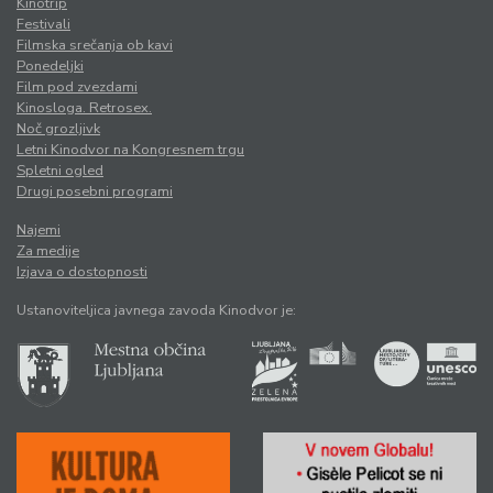
Kinotrip
Festivali
Filmska srečanja ob kavi
Ponedeljki
Film pod zvezdami
Kinosloga. Retrosex.
Noč grozljivk
Letni Kinodvor na Kongresnem trgu
Spletni ogled
Drugi posebni programi
Najemi
Za medije
Izjava o dostopnosti
Ustanoviteljica javnega zavoda Kinodvor je: