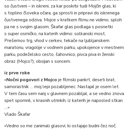
so čustveni – in iskreni, za kar poskrbi tudi Mojčin glas, ki
s toplino človeka očara, ga sprosti in pripravi do iskrenega
čustvenega odziva. Mojce v kratkem filmu ne vidimo, sploh
pa ne s svojim glasom; Škafar glas podlaga s posnetki
s super osmičko, na katerih vidimo: solkanski most,
Prešernov trg, vhod v cerkev, tekače na ljubljanskem
maratonu, vragolije v vodnem parku, upokojence v mestnem
parku, podeželsko cesto, šahovnico, pivca piva in ženski
obraz (Mojco?), obsijan s soncem.
iz prve roke
»
Nočni pogovori z Mojco
je filmski pankrt, deseti brat,
samorastnik … moj lepi pozabljenec. Nastajal je osem let.
V tem času sem nanj v glavnem pozabljal, a se vedno znova
spet spomnil, v krasnih utrinkih, iz katerih je naposled stkan
…«
Vlado Škafar
»Vedno so me zanimali glasovi, ki ostajajo budni čez noč,