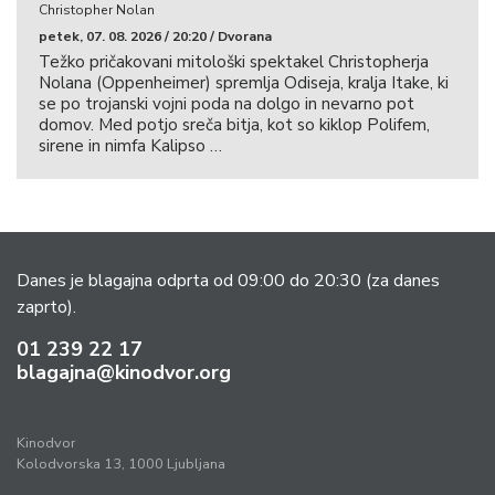
Christopher Nolan
petek, 07. 08. 2026 / 20:20 / Dvorana
Težko pričakovani mitološki spektakel Christopherja
Nolana (Oppenheimer) spremlja Odiseja, kralja Itake, ki
se po trojanski vojni poda na dolgo in nevarno pot
domov. Med potjo sreča bitja, kot so kiklop Polifem,
sirene in nimfa Kalipso …
Danes je blagajna odprta od 09:00 do 20:30
(za danes
zaprto).
01 239 22 17
blagajna@kinodvor.org
Kinodvor
Kolodvorska 13, 1000 Ljubljana