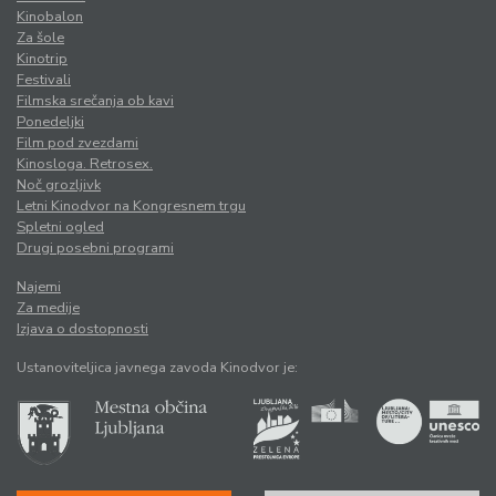
Kinobalon
Za šole
Kinotrip
Festivali
Filmska srečanja ob kavi
Ponedeljki
Film pod zvezdami
Kinosloga. Retrosex.
Noč grozljivk
Letni Kinodvor na Kongresnem trgu
Spletni ogled
Drugi posebni programi
Najemi
Za medije
Izjava o dostopnosti
Ustanoviteljica javnega zavoda Kinodvor je: