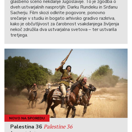
glasbeno sceno nekdanje Jugoslavije. To je zgodba o
dveh ustvarjalnih nasprotjih: Darku Rundeku in Srđanu
Sacherju. Film skozi odkrite pogovore, ponovno
srečanje v studiu in bogato arhivsko gradivo razkriva,
kako je občutljivost za čarobnost vsakdanjega življenja
nekoč združila dva ustvarjalna svetova – ter ustvarila
tretjega.
NOVO NA SPOREDU
Palestine 36
Palestina 36