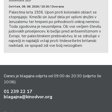
Annemarie Jacir
četrtek, 06. 08. 2026 / 20:30 / Dvorana
Palestina leta 1936. Upori proti kolonialni oblast se
stopnjujejo. Kmečki sin Jusuf dela pri vplivni družini v
Jeruzalemu ter hrepeni po prihodnosti onkraj nemirov.
Toda zgodovina je neusmiljena. Ob vse večjem številu
judovskih priseljencev, ki bežijo pred antisemitizmom v
Evropi, ter palestinskem prebivalstvu, ki se združuje v
največji in najdaljši vstaji proti tridesetletni britanski
nadvladi, se spopad zdi vse bolj neizogiben.
Danes je blagajna odprta od 09:00 do 20:30
(odprto še
10:06).
01 239 22 17
blagajna@kinodvor.org