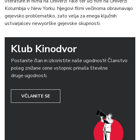
literature in filma na Univerzi Yale ter uči film na Univerzi
Kolumbija v New Yorku. Njegovi filmi večinoma obravnavajo
gejevsko problematiko, zato velja za enega ključnih
ustvarjalcev newyorške gejevske skupnosti.
Klub Kinodvor
Postanite član in izkoristite naše ugodnosti! Članstvo
poleg znižane cene vstopnic prinaša številne
druge ugodnosti.
VČLANITE SE