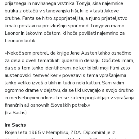
prijaznega in navihanega vrstnika Tonyja, sina najemnice
butika z oblačili v stanovanjski hiši, ki je v lasti Jakove
družine. Fanta se hitro spoprijateljita, a njuno prijateljstvo
kmalu postavi na preizkušnjo spor med Tonyjevo mamo
Leonor in Jakovim očetom, ki hoče povišati najemnino za
Leonorin butik.
»Nekoč sem prebral, da knjige Jane Austen lahko označimo
za dela o dveh tematikah: ljubezni in denarju. Občutek imam,
da se s tem lahko identificiram, ne ker bi bili moji filmi zelo
austenovski, temveč ker v povezavi s tema vprašanjema
lahko veliko izveš o likih in tudi o neki kulturi. Sam vidim
ogromno drame v dejstvu, da se liki ukvarjajo s svojo družino
in medsebojnimi odnosi ter se zatem poglabljajo v vprašanja
finančnih ali osnovnih človeških potreb.«
(Ira Sachs)
Ira Sachs
Rojen leta 1965 v Memphisu, ZDA. Diplomiral je iz