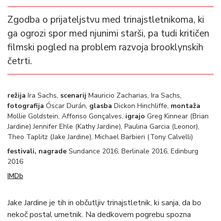
Zgodba o prijateljstvu med trinajstletnikoma, ki
ga ogrozi spor med njunimi starši, pa tudi kritičen
filmski pogled na problem razvoja brooklynskih
četrti.
režija
Ira Sachs,
scenarij
Mauricio Zacharias, Ira Sachs,
fotografija
Óscar Durán,
glasba
Dickon Hinchliffe,
montaža
Mollie Goldstein, Affonso Gonçalves,
igrajo
Greg Kinnear (Brian
Jardine) Jennifer Ehle (Kathy Jardine), Paulina Garcia (Leonor),
Theo Taplitz (Jake Jardine), Michael Barbieri (Tony Calvelli)
festivali, nagrade
Sundance 2016, Berlinale 2016, Edinburg
2016
IMDb
Jake Jardine je tih in občutljiv trinajstletnik, ki sanja, da bo
nekoč postal umetnik. Na dedkovem pogrebu spozna