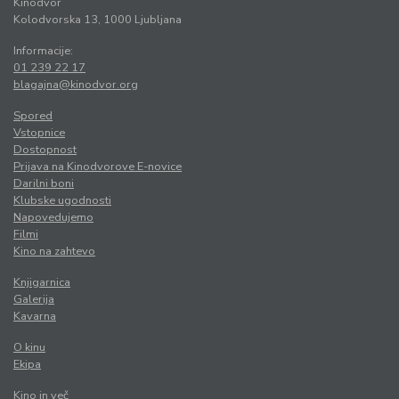
Kinodvor
Kolodvorska 13, 1000 Ljubljana
Informacije:
01 239 22 17
blagajna@kinodvor.org
Spored
Vstopnice
Dostopnost
Prijava na Kinodvorove E-novice
Darilni boni
Klubske ugodnosti
Napovedujemo
Filmi
Kino na zahtevo
Knjigarnica
Galerija
Kavarna
O kinu
Ekipa
Kino in več