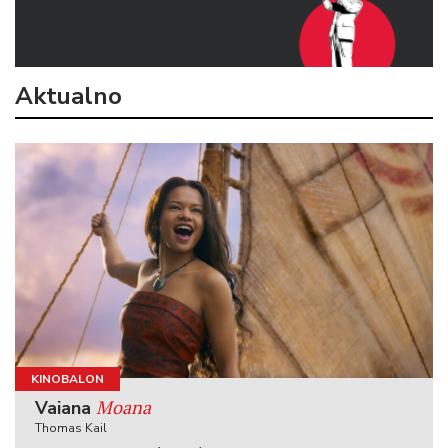
Aktualno
KINOBALON
Moana
Vaiana
Thomas Kail