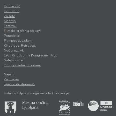
Kino in več
Kinobalon
Za šole
Kinotrip
Festivali
Filmska srečanja ob kavi
Ponedeljki
Film pod zvezdami
Kinosloga. Retrosex.
Noč grozljivk
Letni Kinodvor na Kongresnem trgu
Spletni ogled
Drugi posebni programi
Najemi
Za medije
Izjava o dostopnosti
Ustanoviteljica javnega zavoda Kinodvor je: