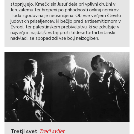
stopnjujejo. Kmečki sin Jusuf dela pri vplivni družini v
Jeruzalemu ter hrepeni po prihodnosti onkraj nemirov.
Toda zgodovina je neusmiljena. Ob vse večjem številu
judovskih priseljencev, ki bežijo pred antisemitizmom v
Evropi, ter palestinskem prebivalstvu, ki se združuje v
največji in najdaljši vstaji proti tridesetletni britanski
nadvladi, se spopad zdi vse bolj neizogiben.
Treći svijet
Tretji svet