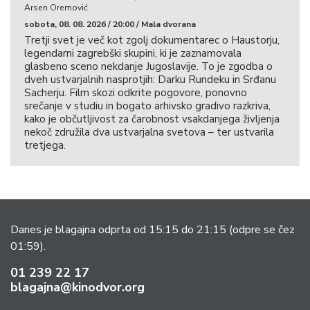
Arsen Oremović
sobota, 08. 08. 2026 / 20:00 / Mala dvorana
Tretji svet je več kot zgolj dokumentarec o Haustorju,
legendarni zagrebški skupini, ki je zaznamovala
glasbeno sceno nekdanje Jugoslavije. To je zgodba o
dveh ustvarjalnih nasprotjih: Darku Rundeku in Srđanu
Sacherju. Film skozi odkrite pogovore, ponovno
srečanje v studiu in bogato arhivsko gradivo razkriva,
kako je občutljivost za čarobnost vsakdanjega življenja
nekoč združila dva ustvarjalna svetova – ter ustvarila
tretjega.
Danes je blagajna odprta od 15:15 do 21:15
(odpre se čez
01:59).
01 239 22 17
blagajna@kinodvor.org