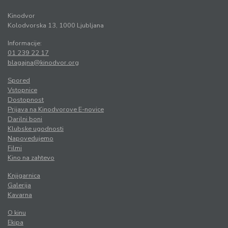
Kinodvor
Kolodvorska 13, 1000 Ljubljana
Informacije:
01 239 22 17
blagajna@kinodvor.org
Spored
Vstopnice
Dostopnost
Prijava na Kinodvorove E-novice
Darilni boni
Klubske ugodnosti
Napovedujemo
Filmi
Kino na zahtevo
Knjigarnica
Galerija
Kavarna
O kinu
Ekipa