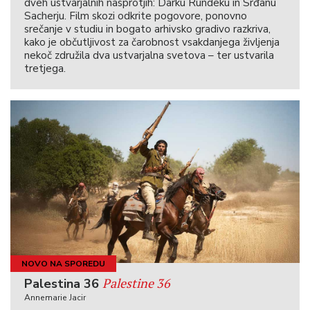
dveh ustvarjalnih nasprotjih: Darku Rundeku in Srđanu
Sacherju. Film skozi odkrite pogovore, ponovno
srečanje v studiu in bogato arhivsko gradivo razkriva,
kako je občutljivost za čarobnost vsakdanjega življenja
nekoč združila dva ustvarjalna svetova – ter ustvarila
tretjega.
NOVO NA SPOREDU
Palestine 36
Palestina 36
Annemarie Jacir