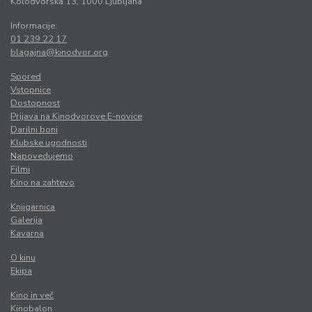
Kolodvorska 13, 1000 Ljubljana
Informacije:
01 239 22 17
blagajna@kinodvor.org
Spored
Vstopnice
Dostopnost
Prijava na Kinodvorove E-novice
Darilni boni
Klubske ugodnosti
Napovedujemo
Filmi
Kino na zahtevo
Knjigarnica
Galerija
Kavarna
O kinu
Ekipa
Kino in več
Kinobalon