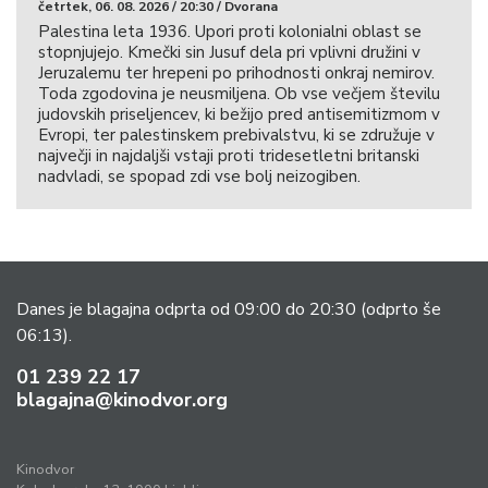
četrtek, 06. 08. 2026 / 20:30 / Dvorana
Palestina leta 1936. Upori proti kolonialni oblast se
stopnjujejo. Kmečki sin Jusuf dela pri vplivni družini v
Jeruzalemu ter hrepeni po prihodnosti onkraj nemirov.
Toda zgodovina je neusmiljena. Ob vse večjem številu
judovskih priseljencev, ki bežijo pred antisemitizmom v
Evropi, ter palestinskem prebivalstvu, ki se združuje v
največji in najdaljši vstaji proti tridesetletni britanski
nadvladi, se spopad zdi vse bolj neizogiben.
Danes je blagajna odprta od 09:00 do 20:30
(odprto še
06:13).
01 239 22 17
blagajna@kinodvor.org
Kinodvor