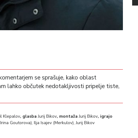
omentarjem se sprašuje, kako oblast
m lahko občutek nedotakljivosti pripelje tiste,
il Klepalov
, glasba
Jurij Bikov
, montaža
Jurij Bikov
, igrajo
ina Goutorova), Ilja Isajev (Merkulov), Jurij Bikov