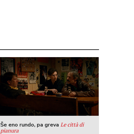
Le città di
Še eno rundo, pa greva
pianura