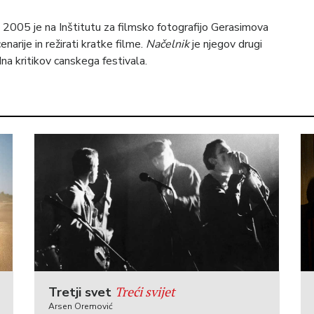
 2005 je na Inštitutu za filmsko fotografijo Gerasimova
enarije in režirati kratke filme.
Načelnik
je njegov drugi
na kritikov canskega festivala.
Treći svijet
Tretji svet
Arsen Oremović