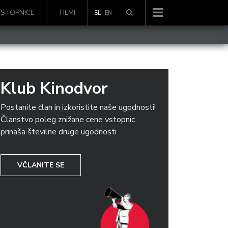
VSTOPNICE
FILMI
SL
EN
Klub Kinodvor
Postanite član in izkoristite naše ugodnosti!
Članstvo poleg znižane cene vstopnic
prinaša številne druge ugodnosti.
VČLANITE SE