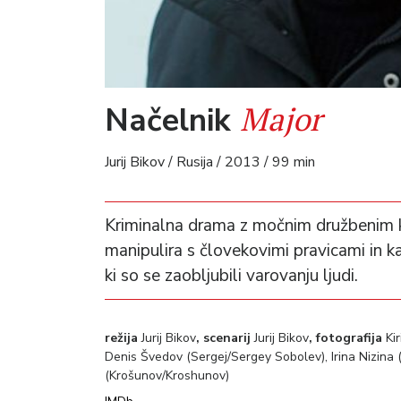
Major
Načelnik
Jurij Bikov / Rusija / 2013 / 99 min
Kriminalna drama z močnim družbenim k
manipulira s človekovimi pravicami in ka
ki so se zaobljubili varovanju ljudi.
režija
Jurij Bikov
, scenarij
Jurij Bikov
, fotografija
Kir
Denis Švedov (Sergej/Sergey Sobolev), Irina Nizina (Ir
(Krošunov/Kroshunov)