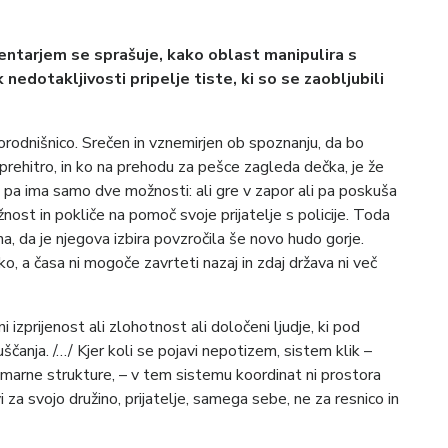
ntarjem se sprašuje, kako oblast manipulira s
nedotakljivosti pripelje tiste, ki so se zaobljubili
 porodnišnico. Srečen in vznemirjen ob spoznanju, da bo
 prehitro, in ko na prehodu za pešce zagleda dečka, je že
 pa ima samo dve možnosti: ali gre v zapor ali pa poskuša
žnost in pokliče na pomoč svoje prijatelje s policije. Toda
, da je njegova izbira povzročila še novo hudo gorje.
ko, a časa ni mogoče zavrteti nazaj in zdaj država ni več
zprijenost ali zlohotnost ali določeni ljudje, ki pod
ščanja. /…/ Kjer koli se pojavi nepotizem, sistem klik –
imarne strukture, – v tem sistemu koordinat ni prostora
 za svojo družino, prijatelje, samega sebe, ne za resnico in