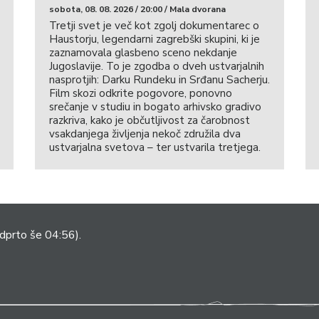
sobota, 08. 08. 2026 / 20:00 / Mala dvorana
Tretji svet je več kot zgolj dokumentarec o
Haustorju, legendarni zagrebški skupini, ki je
zaznamovala glasbeno sceno nekdanje
Jugoslavije. To je zgodba o dveh ustvarjalnih
nasprotjih: Darku Rundeku in Srđanu Sacherju.
Film skozi odkrite pogovore, ponovno
srečanje v studiu in bogato arhivsko gradivo
razkriva, kako je občutljivost za čarobnost
vsakdanjega življenja nekoč združila dva
ustvarjalna svetova – ter ustvarila tretjega.
dprto še 04:56).