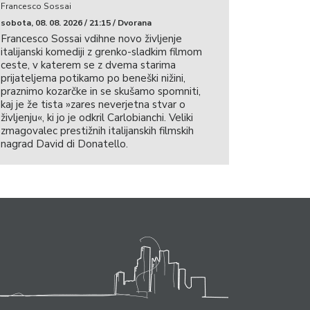
Francesco Sossai
sobota, 08. 08. 2026 / 21:15 / Dvorana
Francesco Sossai vdihne novo življenje
italijanski komediji z grenko-sladkim filmom
ceste, v katerem se z dvema starima
prijateljema potikamo po beneški nižini,
praznimo kozarčke in se skušamo spomniti,
kaj je že tista »zares neverjetna stvar o
življenju«, ki jo je odkril Carlobianchi. Veliki
zmagovalec prestižnih italijanskih filmskih
nagrad David di Donatello.