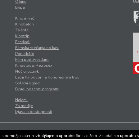
O kinu
Ust
Ekipa
Kino in več
Kinobalon
Za šole
Kinotrip
Festivali
Filmska srečanja ob kavi
Ponedeljki
Film pod zvezdami
Kinosloga. Retrosex.
Noč grozljivk
Letni Kinodvor na Kongresnem trgu
Spletni ogled
Drugi posebni programi
Najemi
Za medije
Izjava o dostopnosti
tilo
|
Varstvo osebnih podatkov
, s pomočjo katerih izboljšujemo uporabniško izkušnjo. Z nadaljnjo uporabo s