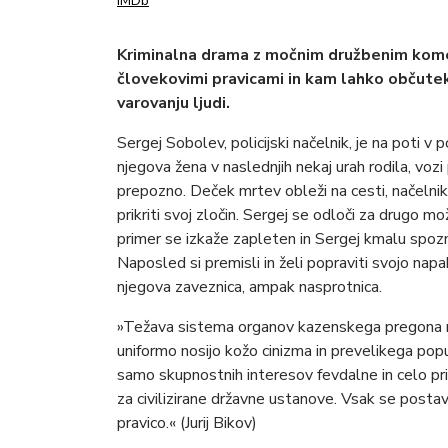
IMDb
Kriminalna drama z močnim družbenim kome
človekovimi pravicami in kam lahko občutek 
varovanju ljudi.
Sergej Sobolev, policijski načelnik, je na poti v
njegova žena v naslednjih nekaj urah rodila, vozi
prepozno. Deček mrtev obleži na cesti, načelnik
prikriti svoj zločin. Sergej se odloči za drugo mo
primer se izkaže zapleten in Sergej kmalu spozna
Naposled si premisli in želi popraviti svojo napa
njegova zaveznica, ampak nasprotnica.
»Težava sistema organov kazenskega pregona ni i
uniformo nosijo kožo cinizma in prevelikega popu
samo skupnostnih interesov fevdalne in celo pr
za civilizirane državne ustanove. Vsak se postavi
pravico.« (Jurij Bikov)