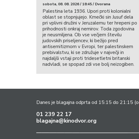
sobota, 08. 08. 2026 / 18:45 / Dvorana
Palestina leta 1936. Upori proti kolonialni
oblast se stopnjujejo. Kmečki sin Jusuf dela
pri vplivni družini v Jeruzalemu ter hrepeni po
prihodnosti onkraj nemirov. Toda zgodovina
je neusmiljena. Ob vse večjem številu
judovskih priseljencev, ki bežijo pred
antisemitizmom v Evropi, ter palestinskem
prebivalstvu, ki se združuje v največji in
najdaljši vstaji proti tridesetletni britanski
nadvladi, se spopad zdi vse bolj neizogiben.
Danes je blagajna odprta od 15:15 do 21:15
(o
01 239 22 17
blagajna@kinodvor.org