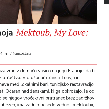
Mektoub, My Love:
moja
74 min / francoščina
za vrne v domačo vasico na jugu Francije, da bi
 iz otroštva. V družbi bratranca Tonyja in
dneve med lokalnimi bari, tunizijsko restavracijo
et. Očaran nad ženskami, ki ga obkrožajo, le od
o se njegov vročekrvni bratranec brez zadržkov
ljubezen, ima zadnjo besedo vedno »mektoub«,