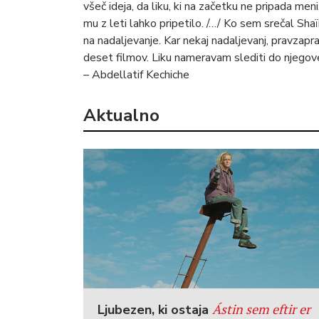
všeč ideja, da liku, ki na začetku ne pripada men
mu z leti lahko pripetilo. /…/ Ko sem srečal Sha
na nadaljevanje. Kar nekaj nadaljevanj, pravzapr
deset filmov. Liku nameravam slediti do njegov
– Abdellatif Kechiche
Aktualno
Ástin sem eftir er
Ljubezen, ki ostaja