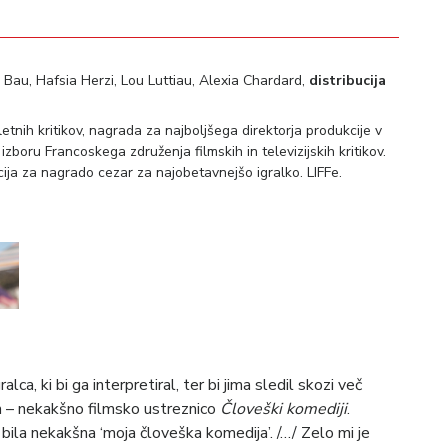
au, Hafsia Herzi, Lou Luttiau, Alexia Chardard,
distribucija
etnih kritikov, nagrada za najboljšega direktorja produkcije v
zboru Francoskega združenja filmskih in televizijskih kritikov.
ja za nagrado cezar za najobetavnejšo igralko. LIFFe.
lca, ki bi ga interpretiral, ter bi jima sledil skozi več
am – nekakšno filmsko ustreznico
Človeški komediji
.
bila nekakšna ‘moja človeška komedija’. /…/ Zelo mi je