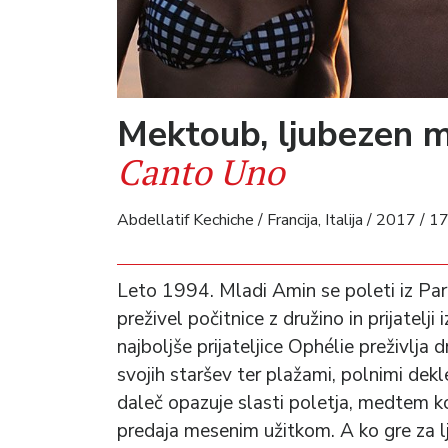
Mektoub, ljubezen 
Canto Uno
Abdellatif Kechiche / Francija, Italija / 2017 / 1
Leto 1994. Mladi Amin se poleti iz Pari
preživel počitnice z družino in prijatelji
najboljše prijateljice Ophélie preživlja 
svojih staršev ter plažami, polnimi dekl
daleč opazuje slasti poletja, medtem k
predaja mesenim užitkom. A ko gre za 