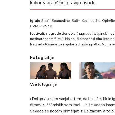
kakor v arabščini pravijo usodi.
igrajo
Shaïn Boumédine, Salim Kechiouche, Ophélie B
FIVIA – Vojnik
festivali, nagrade
Benetke (nagrada italijanskih spl
mednarodnem filmu). Najboljši francoski film leta po i
Nagrada lumière za najobetavnejšo igralko. Nominaci
Fotografije
Vse fotografije
»Dolgo /…/ sem sanjal o tem, da bi našel lik in igra
filmov. /…/ V mislih sem imel – in še vedno im
Seveda se nočem primerjati z Balzacom, a to bi 