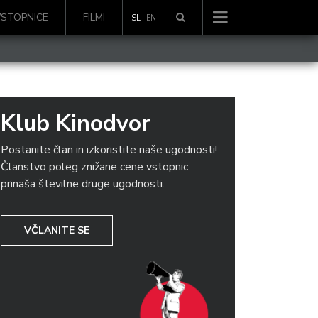
VSTOPNICE
FILMI
SL
EN
Klub Kinodvor
Postanite član in izkoristite naše ugodnosti!
Članstvo poleg znižane cene vstopnic
prinaša številne druge ugodnosti.
VČLANITE SE