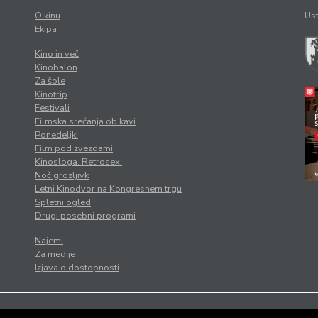
O kinu
Ust
Ekipa
Kino in več
Kinobalon
Za šole
Kinotrip
Festivali
Filmska srečanja ob kavi
Ponedeljki
Film pod zvezdami
Kinosloga. Retrosex.
Noč grozljivk
Letni Kinodvor na Kongresnem trgu
Spletni ogled
Drugi posebni programi
Najemi
Za medije
Izjava o dostopnosti