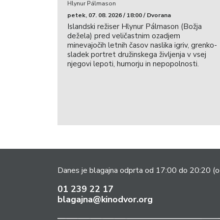
Hlynur Pálmason
petek, 07. 08. 2026 / 18:00 / Dvorana
Islandski režiser Hlynur Pálmason (Božja
dežela) pred veličastnim ozadjem
minevajočih letnih časov naslika igriv, grenko-
sladek portret družinskega življenja v vsej
njegovi lepoti, humorju in nepopolnosti.
Danes je blagajna odprta od 17:00 do 20:20
(o
01 239 22 17
blagajna@kinodvor.org