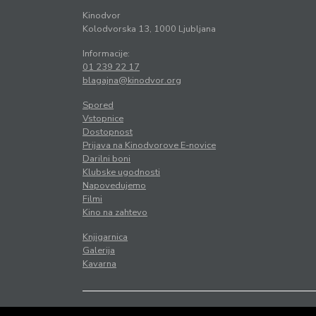
Kinodvor
Kolodvorska 13, 1000 Ljubljana
Informacije:
01 239 22 17
blagajna@kinodvor.org
Spored
Vstopnice
Dostopnost
Prijava na Kinodvorove E-novice
Darilni boni
Klubske ugodnosti
Napovedujemo
Filmi
Kino na zahtevo
Knjigarnica
Galerija
Kavarna