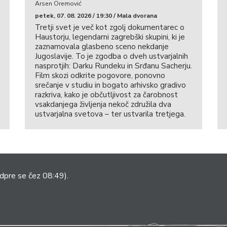
Arsen Oremović
petek, 07. 08. 2026 / 19:30 / Mala dvorana
Tretji svet je več kot zgolj dokumentarec o
Haustorju, legendarni zagrebški skupini, ki je
zaznamovala glasbeno sceno nekdanje
Jugoslavije. To je zgodba o dveh ustvarjalnih
nasprotjih: Darku Rundeku in Srđanu Sacherju.
Film skozi odkrite pogovore, ponovno
srečanje v studiu in bogato arhivsko gradivo
razkriva, kako je občutljivost za čarobnost
vsakdanjega življenja nekoč združila dva
ustvarjalna svetova – ter ustvarila tretjega.
dpre se čez 08:49).