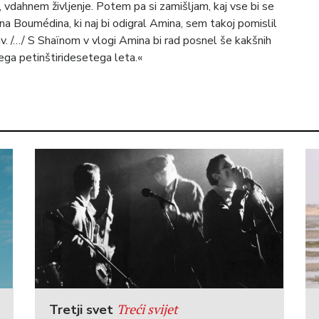
i, vdahnem življenje. Potem pa si zamišljam, kaj vse bi se
ïna Boumédina, ki naj bi odigral Amina, sem takoj pomislil
av. /…/ S Shaïnom v vlogi Amina bi rad posnel še kakšnih
ega petinštiridesetega leta.«
Treći svijet
Tretji svet